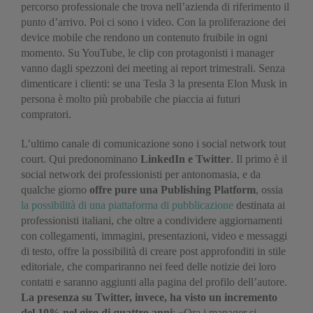
percorso professionale che trova nell’azienda di riferimento il
punto d’arrivo. Poi ci sono i video. Con la proliferazione dei
device mobile che rendono un contenuto fruibile in ogni
momento. Su YouTube, le clip con protagonisti i manager
vanno dagli spezzoni dei meeting ai report trimestrali. Senza
dimenticare i clienti: se una Tesla 3 la presenta Elon Musk in
persona è molto più probabile che piaccia ai futuri
compratori.
L’ultimo canale di comunicazione sono i social network tout
court. Qui predonominano
LinkedIn e Twitter
. Il primo è il
social network dei professionisti per antonomasia, e da
qualche giorno
offre pure una Publishing Platform
, ossia
la possibilità di una piattaforma di pubblicazione
destinata ai
professionisti italiani, che oltre a condividere aggiornamenti
con collegamenti, immagini, presentazioni, video e messaggi
di testo, offre la possibilità di creare post approfonditi in stile
editoriale, che compariranno nei feed delle notizie dei loro
contatti e saranno aggiunti alla pagina del profilo dell’autore.
La presenza su Twitter, invece, ha visto un incremento
del 10% nel giro di quattro anni
: «Ora i manager si