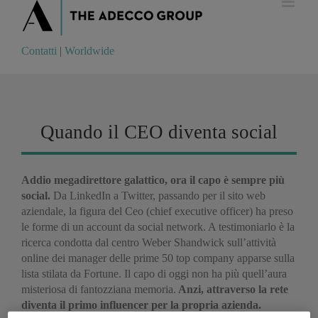
Contatti
|
Worldwide
Contatti
|
Worldwide
Quando il CEO diventa social
Addio megadirettore galattico, ora il capo è sempre più
social.
Da LinkedIn a Twitter, passando per il sito web
aziendale, la figura del Ceo (chief executive officer) ha preso
le forme di un account da social network. A testimoniarlo è la
ricerca condotta dal centro Weber Shandwick sull’attività
online dei manager delle prime 50 top company apparse sulla
lista stilata da Fortune. Il capo di oggi non ha più quell’aura
misteriosa di fantozziana memoria.
Anzi, attraverso la rete
diventa il primo influencer per la propria azienda.