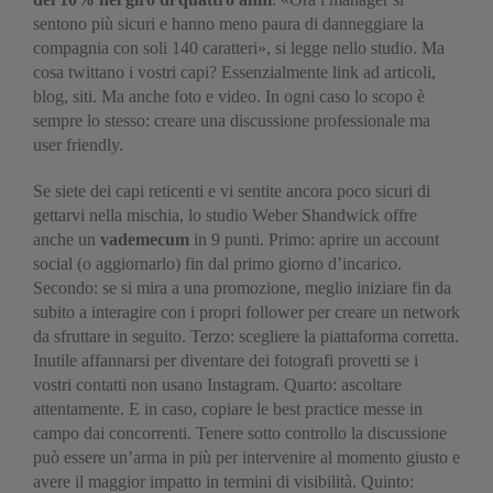
sentono più sicuri e hanno meno paura di danneggiare la
compagnia con soli 140 caratteri», si legge nello studio. Ma
cosa twittano i vostri capi? Essenzialmente link ad articoli,
blog, siti. Ma anche foto e video. In ogni caso lo scopo è
sempre lo stesso: creare una discussione professionale ma
user friendly.
Se siete dei capi reticenti e vi sentite ancora poco sicuri di
gettarvi nella mischia, lo studio Weber Shandwick offre
anche un
vademecum
in 9 punti.
Primo: aprire un account
social (o aggiornarlo) fin dal primo giorno d’incarico.
Secondo: se si mira a una promozione, meglio iniziare fin da
subito a interagire con i propri follower per creare un network
da sfruttare in seguito. Terzo: scegliere la piattaforma corretta.
Inutile affannarsi per diventare dei fotografi provetti se i
vostri contatti non usano Instagram. Quarto: ascoltare
attentamente. E in caso, copiare le best practice messe in
campo dai concorrenti. Tenere sotto controllo la discussione
può essere un’arma in più per intervenire al momento giusto e
avere il maggior impatto in termini di visibilità. Quinto: