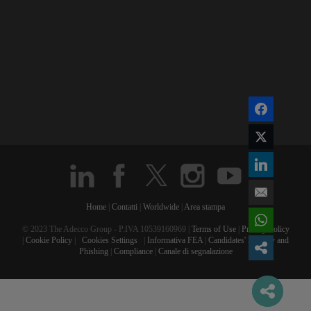
Home
|
Contatti
|
Worldwide
|
Area stampa
© 2023 The Adecco Group - P.IVA 10539160969 |
Terms of Use
|
Privacy Policy
|
Cookie Policy
|
Cookies Settings
|
Informativa FEA
|
Candidates' Security and
Phishing
|
Compliance
|
Canale di segnalazione