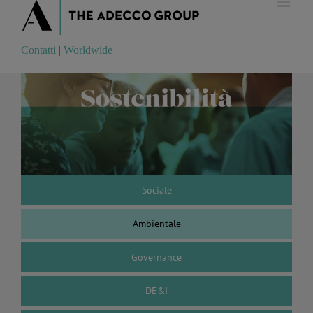
Contatti
|
Worldwide
Contatti
|
Worldwide
Sociale
Ambientale
Governance
DE&I