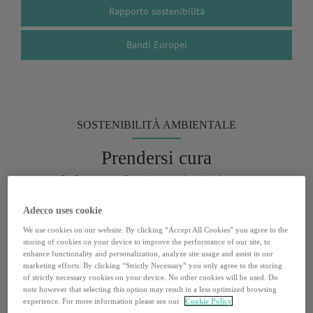
Rapporto sostenibilità
Bandi Europei
SOSTENIBILITÀ AMBIENTALE
Prendersi cura
del mondo in cui viviamo
Adecco uses cookie
We use cookies on our website. By clicking “Accept All Cookies” you agree to the
Il futuro del Pianeta è per noi una priorità. Siamo
storing of cookies on your device to improve the performance of our site, to
consapevoli dell’impatto che le nostre attività hanno
enhance functionality and personalization, analyze site usage and assist in our
marketing efforts. By clicking “Strictly Necessary” you only agree to the storing
sull’ambiente e della differenza che possiamo fare se
of strictly necessary cookies on your device. No other cookies will be used. Do
agiamo in modo responsabile.
note however that selecting this option may result in a less optimized browsing
experience. For more information please see our
Cookie Policy
In quest’ottica, il nostro impegno per mitigare gli effetti