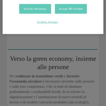
dell’emergenza climatica si concentra, tra gli altri, su due
Strictly Necessary
Accept All Cookies
obiettivi specifici:
Sostenere la transizione verso un’economia più
Cookies Settings
verde
Ridurre i consumi e le emissioni di CO2
Verso la green economy, insieme
alle persone
Per
realizzare la transizione verde
e
favorire
l’economia circolare
è necessario investire sulle persone
e sulle loro competenze. Che si tratti di eliminare
gradualmente i combustibili fossili, di accelerare la
digitalizzazione e l’automazione di nuovi modelli di
lavoro o di rendere i processi produttivi più ecologici,