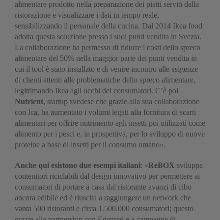
alimentare prodotto nella preparazione dei piatti serviti dalla
ristorazione e visualizzare i dati in tempo reale,
sensibilizzando il personale della cucina. Dal 2014 Ikea food
adotta questa soluzione presso i suoi punti vendita in Svezia.
La collaborazione ha permesso di ridurre i costi dello spreco
alimentare del 50% nella maggior parte dei punti vendita in
cui il tool è stato installato e di venire incontro alle esigenze
di clienti attenti alle problematiche dello spreco alimentare,
legittimando Ikea agli occhi dei consumatori. C’è poi
Nutrient
, startup svedese che grazie alla sua collaborazione
con Ica, ha aumentato i volumi legati alla fornitura di scarti
alimentari per offrire nutrimento agli insetti poi utilizzati come
alimento per i pesci e, in prospettiva, per lo sviluppo di nuove
proteine a base di insetti per il consumo umano».
Anche qui esistono due esempi italiani
: «
ReBOX
sviluppa
contenitori riciclabili dal design innovativo per permettere ai
consumatori di portare a casa dal ristorante avanzi di cibo
ancora edibile ed è riuscita a raggiungere un network che
vanta 500 ristoranti e circa 1.500.000 consumatori; questo
grazie alla partnership con Edenred e a campagne di