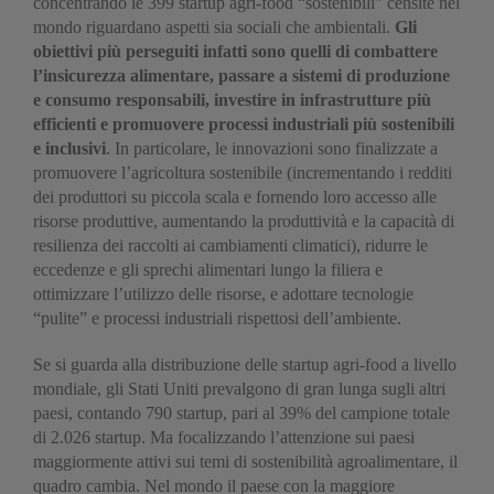
concentrando le 399 startup agri-food “sostenibili” censite nel
mondo riguardano aspetti sia sociali che ambientali.
Gli
obiettivi più perseguiti infatti sono quelli di combattere
l’insicurezza alimentare, passare a sistemi di produzione
e consumo responsabili, investire in infrastrutture più
efficienti e promuovere processi industriali più sostenibili
e inclusivi
. In particolare, le innovazioni sono finalizzate a
promuovere l’agricoltura sostenibile (incrementando i redditi
dei produttori su piccola scala e fornendo loro accesso alle
risorse produttive, aumentando la produttività e la capacità di
resilienza dei raccolti ai cambiamenti climatici), ridurre le
eccedenze e gli sprechi alimentari lungo la filiera e
ottimizzare l’utilizzo delle risorse, e adottare tecnologie
“pulite” e processi industriali rispettosi dell’ambiente.
Se si guarda alla distribuzione delle startup agri-food a livello
mondiale, gli Stati Uniti prevalgono di gran lunga sugli altri
paesi, contando 790 startup, pari al 39% del campione totale
di 2.026 startup. Ma focalizzando l’attenzione sui paesi
maggiormente attivi sui temi di sostenibilità agroalimentare, il
quadro cambia. Nel mondo il paese con la maggiore