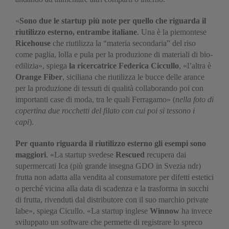
«
Sono
due le startup più note per quello che riguarda il
riutilizzo esterno, entrambe italiane
. Una è la piemontese
Ricehouse
che riutilizza la “materia secondaria” del riso
come paglia, lolla e pula per la produzione di materiali di bio-
edilizia», spiega
la ricercatrice Federica Ciccullo
, «l’altra è
Orange Fiber
, siciliana che riutilizza le bucce delle arance
per la produzione di tessuti di qualità collaborando poi con
importanti case di moda, tra le quali Ferragamo» (
nella foto di
copertina due rocchetti del filato con cui poi si tessono i
capi
).
Per quanto riguarda
il riutilizzo esterno gli esempi sono
maggiori
. «La startup svedese
Rescued
recupera dai
supermercati Ica (più grande insegna GDO in Svezia ndr)
frutta non adatta alla vendita al consumatore per difetti estetici
o perché vicina alla data di scadenza e la trasforma in succhi
di frutta, rivenduti dal distributore con il suo marchio private
labe», spiega Cicullo. «La startup inglese
Winnow
ha invece
sviluppato un software che permette di registrare lo spreco