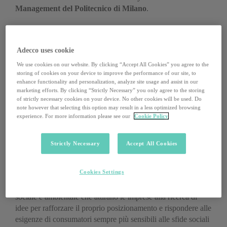
Management del Politecnico di Milano
.
«Nel settore agroalimentare, innovazione e collaborazione
sono gli ingredienti chiave per sistemi più sostenibili, circolari
Adecco uses cookie
e inclusivi, in grado di ridurre lo spreco alimentare e, più in
generale, puntare alla “trasformazione sostenibile” delle
We use cookies on our website. By clicking “Accept All Cookies” you agree to the
imprese», sottolinea
Alessandro Perego, direttore del
storing of cookies on your device to improve the performance of our site, to
enhance functionality and personalization, analyze site usage and assist in our
Dipartimento di Ingegneria Gestionale e Responsabile
marketing efforts. By clicking “Strictly Necessary” you only agree to the storing
scientifico dell’Osservatorio
, «L’applicazione dei principi
of strictly necessary cookies on your device. No other cookies will be used. Do
della circolarità nel settore infatti richiede nuove soluzioni per
note however that selecting this option may result in a less optimized browsing
experience. For more information please see our
Cookie Policy
prevenire e gestire le eccedenze alimentari, innovazioni di
prodotto e tecnologiche, ma anche riprogettazione dei
processi gestionali e logistici, fino alla riconfigurazione
Strictly Necessary
Accept All Cookies
dell’intera supply chain e della collaborazione tra imprese e
altri attori in ottica di sistema. Le startup contribuiscono in
Cookies Settings
misura sempre più decisiva alla spinta innovativa,
promuovendo nuovi modelli di business per la sostenibilità
sociale e ambientale che attirano le imprese alla ricerca di
idee per rafforzare il proprio posizionamento e rispondere alle
esigenze di consumatori sempre più sensibili alle sfide sociali