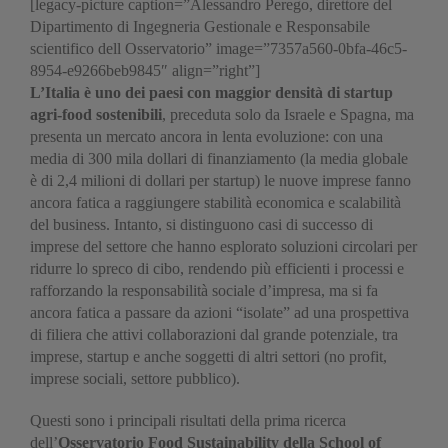
[legacy-picture caption=”Alessandro Perego, direttore del
Dipartimento di Ingegneria Gestionale e Responsabile
scientifico dell Osservatorio” image=”7357a560-0bfa-46c5-
8954-e9266beb9845″ align=”right”]
L’Italia è uno dei paesi con maggior densità di startup
agri-food sostenibili
, preceduta solo da Israele e Spagna, ma
presenta un mercato ancora in lenta evoluzione: con una
media di 300 mila dollari di finanziamento (la media globale
è di 2,4 milioni di dollari per startup) le nuove imprese fanno
ancora fatica a raggiungere stabilità economica e scalabilità
del business. Intanto, si distinguono casi di successo di
imprese del settore che hanno esplorato soluzioni circolari per
ridurre lo spreco di cibo, rendendo più efficienti i processi e
rafforzando la responsabilità sociale d’impresa, ma si fa
ancora fatica a passare da azioni “isolate” ad una prospettiva
di filiera che attivi collaborazioni dal grande potenziale, tra
imprese, startup e anche soggetti di altri settori (no profit,
imprese sociali, settore pubblico).
Questi sono i principali risultati della prima ricerca
dell’
Osservatorio Food Sustainability della School of