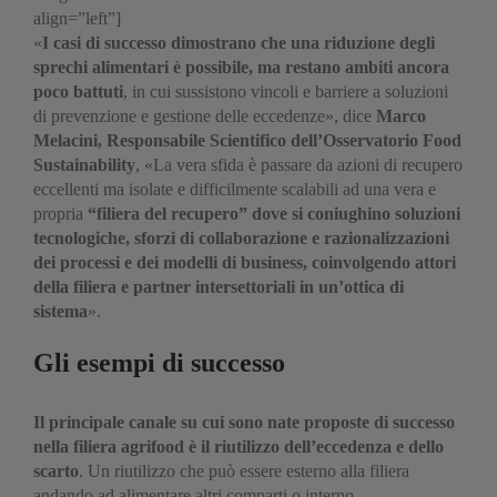
align=”left”]
«
I casi di successo dimostrano che una riduzione degli
sprechi alimentari è possibile, ma restano ambiti ancora
poco battuti
, in cui sussistono vincoli e barriere a soluzioni
di prevenzione e gestione delle eccedenze», dice
Marco
Melacini, Responsabile Scientifico dell’Osservatorio Food
Sustainability
, «La vera sfida è passare da azioni di recupero
eccellenti ma isolate e difficilmente scalabili ad una vera e
propria
“filiera del recupero” dove si coniughino soluzioni
tecnologiche, sforzi di collaborazione e razionalizzazioni
dei processi e dei modelli di business, coinvolgendo attori
della filiera e partner intersettoriali in un’ottica di
sistema
».
Gli esempi di successo
Il principale canale su cui sono nate proposte di successo
nella filiera agrifood è il riutilizzo dell’eccedenza e dello
scarto
. Un riutilizzo che può essere esterno alla filiera
andando ad alimentare altri comparti o interno.