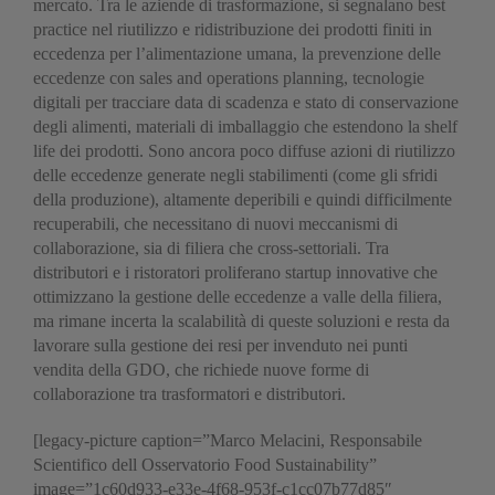
mercato. Tra le aziende di trasformazione, si segnalano best
practice nel riutilizzo e ridistribuzione dei prodotti finiti in
eccedenza per l’alimentazione umana, la prevenzione delle
eccedenze con sales and operations planning, tecnologie
digitali per tracciare data di scadenza e stato di conservazione
degli alimenti, materiali di imballaggio che estendono la shelf
life dei prodotti. Sono ancora poco diffuse azioni di riutilizzo
delle eccedenze generate negli stabilimenti (come gli sfridi
della produzione), altamente deperibili e quindi difficilmente
recuperabili, che necessitano di nuovi meccanismi di
collaborazione, sia di filiera che cross-settoriali. Tra
distributori e i ristoratori proliferano startup innovative che
ottimizzano la gestione delle eccedenze a valle della filiera,
ma rimane incerta la scalabilità di queste soluzioni e resta da
lavorare sulla gestione dei resi per invenduto nei punti
vendita della GDO, che richiede nuove forme di
collaborazione tra trasformatori e distributori.
[legacy-picture caption=”Marco Melacini, Responsabile
Scientifico dell Osservatorio Food Sustainability”
image=”1c60d933-e33e-4f68-953f-c1cc07b77d85″