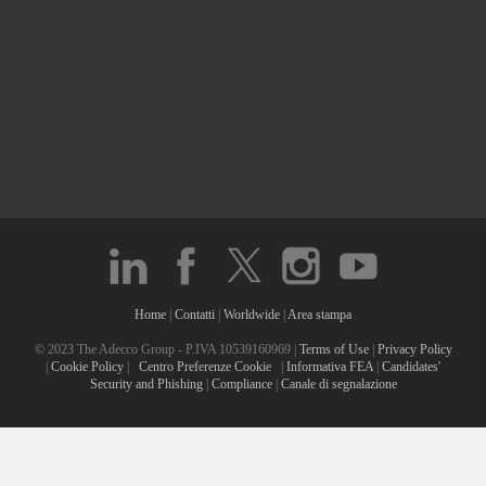
Home
|
Contatti
|
Worldwide
|
Area stampa
© 2023 The Adecco Group - P.IVA 10539160969 |
Terms of Use
|
Privacy Policy
|
Cookie Policy
|
Centro Preferenze Cookie
|
Informativa FEA
|
Candidates'
Security and Phishing
|
Compliance
|
Canale di segnalazione