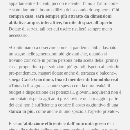
appartamenti efficienti, piccoli e identici l’uno all’altro come
è stato durante il boom edilizio del secondo dopoguerra.
Chi
compra casa, sarà sempre più attratto da dimensioni
abitative ampie, interattive, fornite di spazi all’aperto
.
Dotate di servizi tali per cui uscire risulterà sempre meno
necessario.
«Continuiamo a osservare come la pandemia abbia lasciato
un segno nelle generazioni più giovani che, quando si
trovano coinvolte in prima persona nella scelta della (prima)
casa, propendono per soluzioni più grandi rispetto al periodo
pre-pandemico, magari dotate anche di terrazza o balcone»,
spiega
Carlo Giordano, board member di Immobiliare.it
.
«Tuttavia il sogno si scontra spesso con la dura realtà: il
budget a disposizione dei potenziali, giovani, acquirenti non è
aumentato rispetto agli anni pre-Covid e nella maggior parte
dei casi non è sufficiente a coprire il costo aggiuntivo di una
stanza in più
, come anche di uno spazio all’aperto privato».
E se un’
abitazione efficiente e dall’impronta green
è in
cima alle priorità delle nuove generazioni, «anche in questo