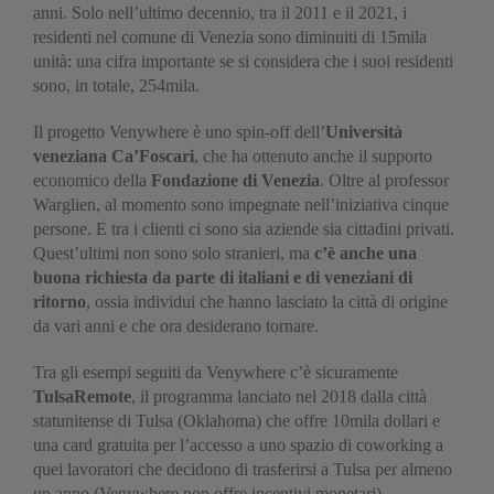
anni. Solo nell’ultimo decennio, tra il 2011 e il 2021, i
residenti nel comune di Venezia sono diminuiti di 15mila
unità: una cifra importante se si considera che i suoi residenti
sono, in totale, 254mila.
Il progetto Venywhere è uno spin-off dell’
Università
veneziana Ca’Foscari
, che ha ottenuto anche il supporto
economico della
Fondazione di Venezia
. Oltre al professor
Warglien, al momento sono impegnate nell’iniziativa cinque
persone. E tra i clienti ci sono sia aziende sia cittadini privati.
Quest’ultimi non sono solo stranieri, ma
c’è anche una
buona richiesta da parte di italiani e di veneziani di
ritorno
, ossia individui che hanno lasciato la città di origine
da vari anni e che ora desiderano tornare.
Tra gli esempi seguiti da Venywhere c’è sicuramente
TulsaRemote
, il programma lanciato nel 2018 dalla città
statunitense di Tulsa (Oklahoma) che offre 10mila dollari e
una card gratuita per l’accesso a uno spazio di coworking a
quei lavoratori che decidono di trasferirsi a Tulsa per almeno
un anno (Venywhere non offre incentivi monetari).