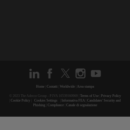
Home
|
Contatti
|
Worldwide
|
Area stampa
© 2023 The Adecco Group - P.IVA 10539160969 |
Terms of Use
|
Privacy Policy
|
Cookie Policy
|
Cookies Settings
|
Informativa FEA
|
Candidates' Security and
Phishing
|
Compliance
|
Canale di segnalazione