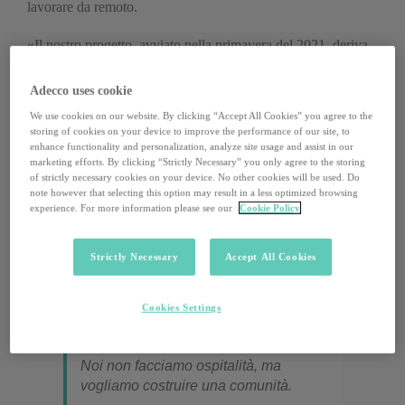
lavorare da remoto.
«Il nostro progetto, avviato nella primavera del 2021, deriva
da due circostanze specifiche, entrambe legate in qualche
modo alla pandemia», spiega
Massimo Warglien
, Professore
Adecco uses cookie
Ordinario all’Università Ca’ Foscari e co-fondatore di
We use cookies on our website. By clicking “Accept All Cookies” you agree to the
Venywhere. «La prima è la fragilità di Venezia che,
storing of cookies on your device to improve the performance of our site, to
basandosi quasi interamente sul turismo, ha sofferto
enhance functionality and personalization, analyze site usage and assist in our
marketing efforts. By clicking “Strictly Necessary” you only agree to the storing
parecchio negli ultimi due anni e quindi aveva bisogno di
of strictly necessary cookies on your device. No other cookies will be used. Do
qualcosa di innovativo. La seconda riguarda il lavoro che,
note however that selecting this option may result in a less optimized browsing
grazie alla diffusione dello smart working, permette a sempre
experience. For more information please see our
Cookie Policy
più lavoratori e lavoratrici di scegliere liberamente il luogo da
cui lavorare. Unendo questi due aspetti, abbiamo scelto di
Strictly Necessary
Accept All Cookies
creare una
piattaforma che aiutasse questa popolazione di
lavoratori, stimolando e supportando il loro arrivo a
Venezia
».
Cookies Settings
Noi non facciamo ospitalità, ma
vogliamo costruire una comunità.