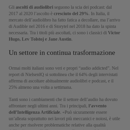
Gli
ascolti di audiolibri
seguono la scia dei podcast: dal
2017 al 2020 l’ascolto è
cresciuto del 29%
. In Italia, il
mercato dell’audiolibro ha fatto fatica a decollare, ma l’arrivo
di Audible nel 2016 e di Storytel nel 2018 ha dato la spinta
necessaria. Tra i titoli più ascoltati, ci sono i classici di
Victor
Hugo, Lev Tolstoj e Jane Austin
.
Un settore in continua trasformazione
Ormai molti italiani sono veri e propri “audio addicted”. Nel
report di NielsenIQ si sottolinea che il 64% degli intervistati
afferma di ascoltare abitualmente audiolibri e podcast, e il
25% almeno una volta a settimana.
Tanti sono i cambiamenti che il settore dell’audio ha dovuto
affrontare negli ultimi anni. Tra i principali,
l’avvento
dell’Intelligenza Artificiale
. «Può sicuramente essere
un’alleata soprattutto nei lavori più meccanici e noiosi, è utile
anche per risolvere problematiche relative alla qualità