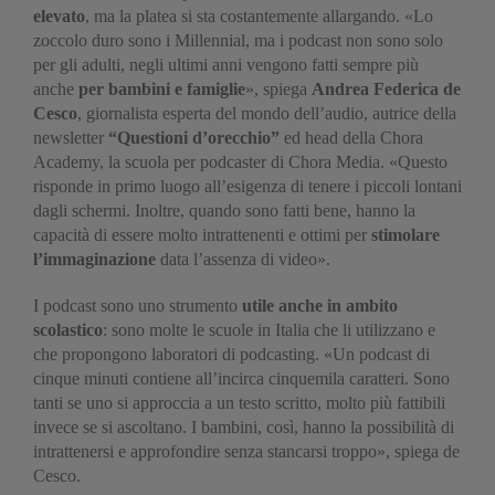
elevato
, ma la platea si sta costantemente allargando. «Lo
zoccolo duro sono i Millennial, ma i podcast non sono solo
per gli adulti, negli ultimi anni vengono fatti sempre più
anche
per bambini e famiglie
», spiega
Andrea Federica de
Cesco
, giornalista esperta del mondo dell’audio, autrice della
newsletter
“Questioni d’orecchio”
ed head della Chora
Academy, la scuola per podcaster di Chora Media. «Questo
risponde in primo luogo all’esigenza di tenere i piccoli lontani
dagli schermi. Inoltre, quando sono fatti bene, hanno la
capacità di essere molto intrattenenti e ottimi per
stimolare
l’immaginazione
data l’assenza di video».
I podcast sono uno strumento
utile anche in ambito
scolastico
: sono molte le scuole in Italia che li utilizzano e
che propongono laboratori di podcasting. «Un podcast di
cinque minuti contiene all’incirca cinquemila caratteri. Sono
tanti se uno si approccia a un testo scritto, molto più fattibili
invece se si ascoltano. I bambini, così, hanno la possibilità di
intrattenersi e approfondire senza stancarsi troppo», spiega de
Cesco.