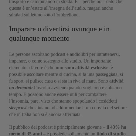
trasporto e camminando in strada. E – perché no – dato che
questa è un’estate all’insegna dell’audio, magari anche
sdraiati sul lettino sotto l’ombrellone.
Imparare o divertirsi ovunque e in
qualunque momento
Le persone ascoltano podcast e audiolibri per intrattenersi,
imparare, o come sostegno allo studio. Un importante
elemento a favore è che
non sono attività esclusive
: è
possibile ascoltare mentre si cucina, si fa una passeggiata, si
fa sport, si pulisce casa o si sta in riva al mare. Sono
attività
on demand:
l’ascolto avviene quando vogliamo e abbiamo
tempo. E possono anche essere utili per combattere
l’insonnia, pare, visto che stanno spopolando i cosiddetti
sleepcast
che aiutano ad addormentarsi: una novità del settore
che in Italia non si è ancora affermata.
Il pubblico dei podcast è principalmente giovane –
il 43% ha
meno di 35 anni
– e possiede solitamente un
titolo di studio