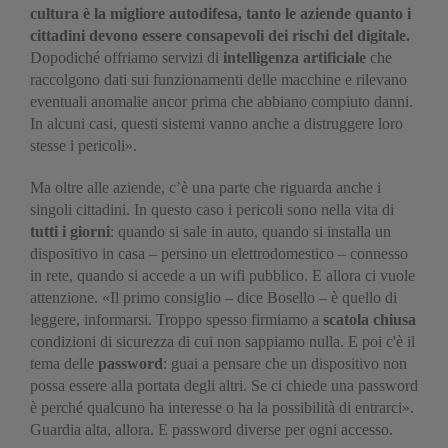
cultura è la migliore autodifesa, tanto le aziende quanto i
cittadini devono essere consapevoli dei rischi del digitale.
Dopodiché offriamo servizi di
intelligenza artificiale
che
raccolgono dati sui funzionamenti delle macchine e rilevano
eventuali anomalie ancor prima che abbiano compiuto danni.
In alcuni casi, questi sistemi vanno anche a distruggere loro
stesse i pericoli».
Ma oltre alle aziende, c’è una parte che riguarda anche i
singoli cittadini. In questo caso i pericoli sono nella vita di
tutti i giorni
: quando si sale in auto, quando si installa un
dispositivo in casa – persino un elettrodomestico – connesso
in rete, quando si accede a un wifi pubblico. E allora ci vuole
attenzione. «Il primo consiglio – dice Bosello – è quello di
leggere, informarsi. Troppo spesso firmiamo a
scatola chiusa
condizioni di sicurezza di cui non sappiamo nulla. E poi c'è il
tema delle
password
: guai a pensare che un dispositivo non
possa essere alla portata degli altri. Se ci chiede una password
è perché qualcuno ha interesse o ha la possibilità di entrarci».
Guardia alta, allora. E password diverse per ogni accesso.