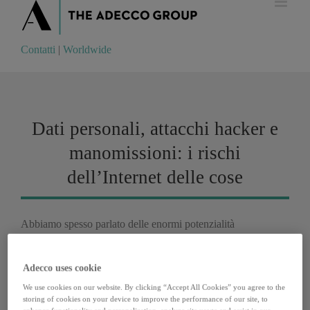
Contatti
|
Worldwide
Contatti
|
Worldwide
Dati personali, attacchi hacker e
manomissioni: i rischi
dell’Internet delle cose
Abbiamo spesso parlato delle enormi potenzialità
dell'
Internet delle cose
: processi digitalizzati significano
meno errori, più efficienza, possibilità di lavorare a distanza e
Adecco uses cookie
comunicazioni istantanee. C'è però un lato oscuro
dell'Internet of things che riguarda i suoi rischi. Sì, perché
We use cookies on our website. By clicking “Accept All Cookies” you agree to the
affidarsi al digitale e connettere strumenti molto diversi tra
storing of cookies on your device to improve the performance of our site, to