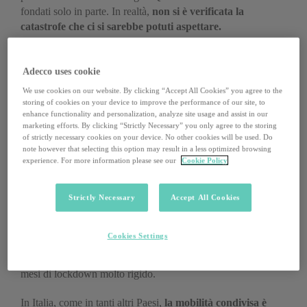
fondati solo in parte. In realtà,
non si è verificata la
catastrofe che ci si sarebbe potuti aspettare.
Il calo e la ripresa
Adecco uses cookie
We use cookies on our website. By clicking “Accept All Cookies” you agree to the
Prendiamo l’esempio del
car sharing
e del
car pooling
.
storing of cookies on your device to improve the performance of our site, to
L’unico momento di forte calo in Italia è stato registrato nei
enhance functionality and personalization, analyze site usage and assist in our
mesi di marzo e aprile 2020, ma in quella fase in tutto il Paese
marketing efforts. By clicking “Strictly Necessary” you only agree to the storing
of strictly necessary cookies on your device. No other cookies will be used. Do
era in vigore uno stato di lockdown totale ed era ferma la
note however that selecting this option may result in a less optimized browsing
mobilità in senso generale.
experience. For more information please see our
Cookie Policy
I dati diffusi della tech company
Targa Telematics
dicono che
il
car sharing
a marzo 2020 è calato del 50% rispetto al mese
Strictly Necessary
Accept All Cookies
precedente. Poi ad aprile un altro -40% rispetto a marzo e
addirittura quasi un -70% rispetto a febbraio. Ma le voci
Cookies Settings
davvero negative finiscono qui, e possono essere
paragonabili a quelle di tanti altri settori in difficoltà in quei
mesi di lockdown molto rigido.
In Italia, come in tanti altri Paesi,
la mobilità condivisa è