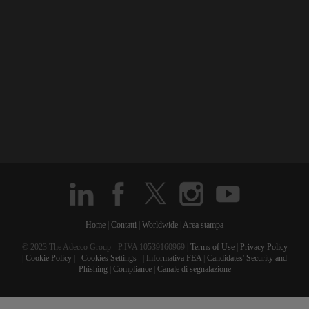
Home
|
Contatti
|
Worldwide
|
Area stampa
© 2023 The Adecco Group - P.IVA 10539160969 |
Terms of Use
|
Privacy Policy
|
Cookie Policy
|
Cookies Settings
|
Informativa FEA
|
Candidates' Security and
Phishing
|
Compliance
|
Canale di segnalazione