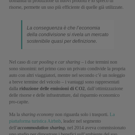
domanda di produzione di nuovi prodotti e lo spreco di
risorse, permette un uso più efficiente di quelle già utilizzate.
La conseguenza è che l’economia
della condivisione si rivela un mercato
sostenibile quasi per definizione.
Nel caso di
car pooling
e
car sharing
– i due termini non
sono sinonimi: nel primo caso un privato condivide la propria
auto con altri viaggiatori, mentre nel secondo c’è un noleggio
a breve termine del veicolo – i vantaggi sono rappresentati
dalla
riduzione delle emissioni di CO2
, dall’ottimizzazione
delle risorse e delle infrastrutture, dal risparmio economico
pro-capite.
Ma la
sharing economy
non riguarda solo i trasporti.
La
piattaforma turistica Airbnb
, leader nel segmento
dell’
a
ccommodation
s
haring
, nel 2014 aveva commissionato
uno studio per dimostrare i benefici sull’ambiente del suo