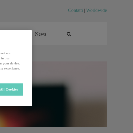
Contatti
|
Worldwide
Career
News
Career
News
device to
 in our
on your device.
ing experience.
All Cookies