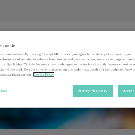
Valore al lavoro
Investors
Sostenibilità
Valore al lavoro
Investors
Sostenibilità
s cookie
s on our website. By clicking “Accept All Cookies” you agree to the storing of cookies on your 
rformance of our site, to enhance functionality and personalization, analyze site usage and assist
rts. By clicking “Strictly Necessary” you only agree to the storing of strictly necessary cookies 
ies will be used. Do note however that selecting this option may result in a less optimized brows
rmation please see our
Cookie Policy
tings
Strictly Necessary
Accept 