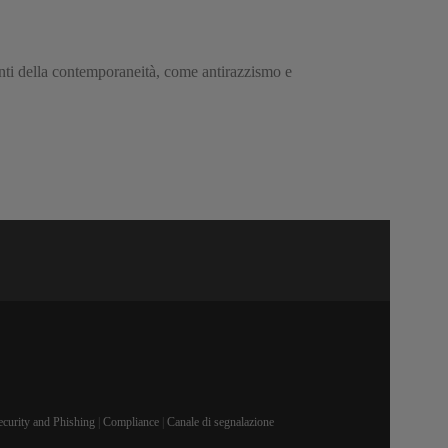
anti della contemporaneità, come antirazzismo e
ecurity and Phishing
|
Compliance
|
Canale di segnalazione