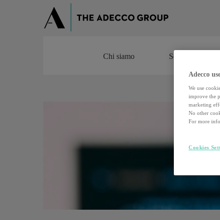
Chi siamo
Servizi
Chi siamo
Servizi
Adecco use
We use cookie
improve the pe
marketing effo
No other cook
For more info
Cookies Set