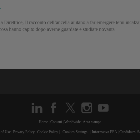
…
Direttrice, Il racconto dell’ancella aiutano a far emergere temi incalz
osa hanno capito dopo averne guardate e studiate novanta
Home
|
Contatti
|
Worldwide
|
Area stampa
 of Use
|
Privacy Policy
|
Cookie Policy
|
Cookies Settings
|
Informativa FEA
|
Candidates' S