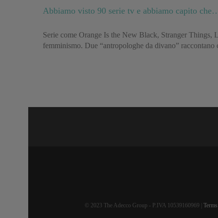
Abbiamo visto 90 serie tv e abbiamo capito che
Serie come Orange Is the New Black, Stranger Things, La 
femminismo. Due “antropologhe da divano” raccontano c
© 2023 The Adecco Group - P.IVA 10539160969 |
Terms