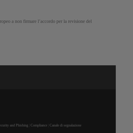
uropeo a non firmare l’accordo per la revisione del
ecurity and Phishing
|
Compliance
|
Canale di segnalazione