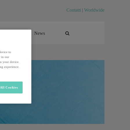
Contatti
|
Worldwide
Career
News
Career
News
device to
 in our
on your device.
ing experience.
All Cookies