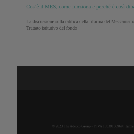
Cos’è il MES, come funziona e perché è così dib
La discussione sulla ratifica della riforma del Meccanismo
Trattato istitutivo del fondo
© 2023 The Adecco Group - P.IVA 10539160969 |
Terms