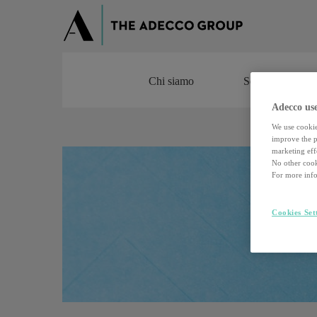
Chi siamo
Servizi
Chi siamo
Servizi
Adecco use
We use cookie
improve the pe
marketing effo
No other cook
For more info
Cookies Set