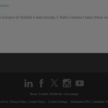
attuto
 Europeo di Stabilità è stata rinviata. L’Italia è rimasta l’unico Paese e
Home
|
Contatti
|
Worldwide
|
Area stampa
 of Use
|
Privacy Policy
|
Cookie Policy
|
Cookies Settings
|
Informativa FEA
|
Candidates' S