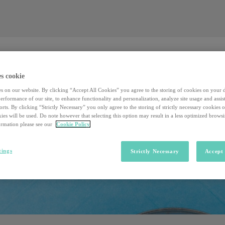
Valore al lavoro
Investors
Sostenibilità
Valore al lavoro
Investors
Sostenibilità
s cookie
s on our website. By clicking “Accept All Cookies” you agree to the storing of cookies on your 
rformance of our site, to enhance functionality and personalization, analyze site usage and assist
rts. By clicking “Strictly Necessary” you only agree to the storing of strictly necessary cookies 
ies will be used. Do note however that selecting this option may result in a less optimized brows
rmation please see our
Cookie Policy
tings
Strictly Necessary
Accept 