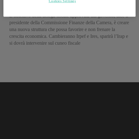
semplice, spiega Luigi Marattin
Cookies Settings
L’obiettivo della delega fiscale approvata dal governo, dice il
presidente della Commissione Finanze della Camera, è creare
una nuova struttura che possa favorire e non frenare la
crescita economica. Cambieranno Irpef e Ires, sparirà l’Irap e
si dovrà intervenire sul cuneo fiscale