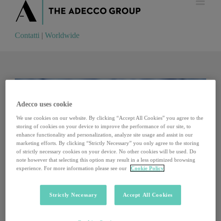
Contatti
|
Worldwide
Contatti
|
Worldwide
Adecco uses cookie
We use cookies on our website. By clicking “Accept All Cookies” you agree to the
storing of cookies on your device to improve the performance of our site, to
enhance functionality and personalization, analyze site usage and assist in our
marketing efforts. By clicking “Strictly Necessary” you only agree to the storing
of strictly necessary cookies on your device. No other cookies will be used. Do
note however that selecting this option may result in a less optimized browsing
experience. For more information please see our
Cookie Policy
Strictly Necessary
Accept All Cookies
Il nuovo sistema fiscale sarà più leggero e più