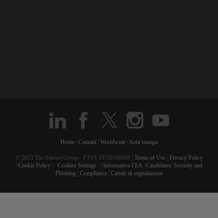
Home
|
Contatti
|
Worldwide
|
Area stampa
© 2023 The Adecco Group - P.IVA 10539160969 |
Terms of Use
|
Privacy Policy
|
Cookie Policy
|
Cookies Settings
|
Informativa FEA
|
Candidates' Security and
Phishing
|
Compliance
|
Canale di segnalazione