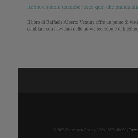
Robot e scuole tecniche: ecco quel che manca alla
Il libro di Raffaele Alberto Ventura offre un punto di vis
cambiare con l'avvento delle nuove tecnologie di intelligen
© 2023 The Adecco Group - P.IVA 10539160969 |
Terms