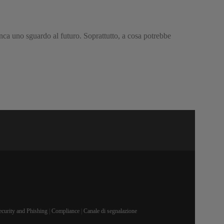
anca uno sguardo al futuro. Soprattutto, a cosa potrebbe
ecurity and Phishing
|
Compliance
|
Canale di segnalazione