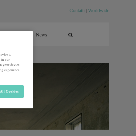
Contatti
|
Worldwide
Career
News
Career
News
device to
 in our
on your device.
ing experience.
All Cookies