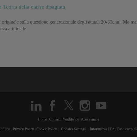
 Teoria della classe disagiata
ta originale sulla questione generazionale degli attuali 20-30enni. Ma m
za artificiale
Home
|
Contatti
|
Worldwide
|
Area stampa
 of Use
|
Privacy Policy
|
Cookie Policy
|
Cookies Settings
|
Informativa FEA
|
Candidates' S