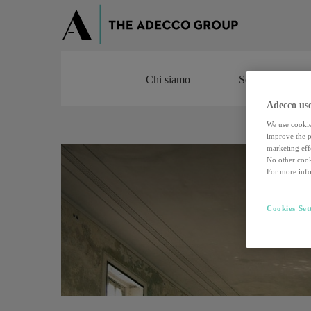
Chi siamo
Servizi
Chi siamo
Servizi
Adecco use
We use cookie
improve the pe
marketing effo
No other cook
For more info
Cookies Set