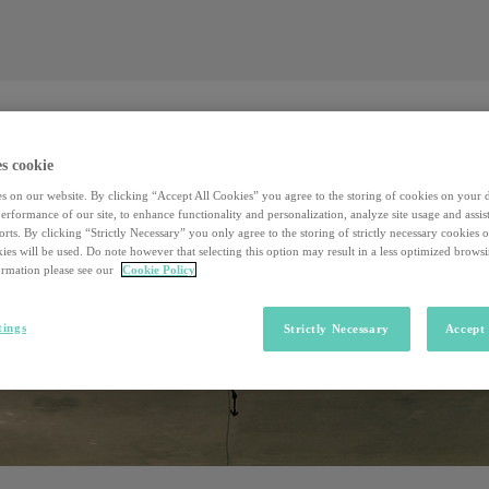
Valore al lavoro
Investors
Sostenibilità
Valore al lavoro
Investors
Sostenibilità
s cookie
s on our website. By clicking “Accept All Cookies” you agree to the storing of cookies on your 
rformance of our site, to enhance functionality and personalization, analyze site usage and assist
rts. By clicking “Strictly Necessary” you only agree to the storing of strictly necessary cookies 
ies will be used. Do note however that selecting this option may result in a less optimized brows
rmation please see our
Cookie Policy
tings
Strictly Necessary
Accept 