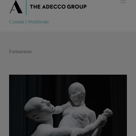
Contatti
|
Worldwide
Contatti
|
Worldwide
Formazione