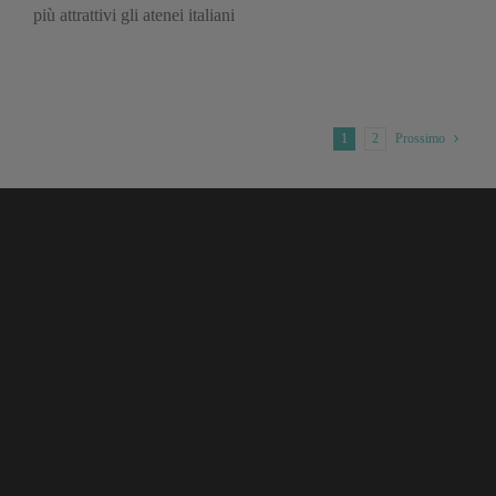
più attrattivi gli atenei italiani
1
2
Prossimo