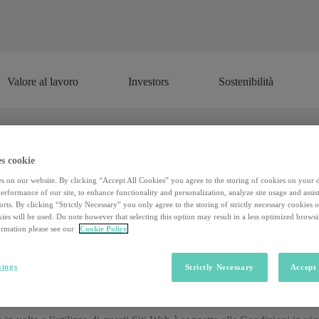
Valore al lavoro
Investors
Sostenibilità
Valore al lavoro
Investors
Sostenibilità
s cookie
Termini e Condizioni Brand
s on our website. By clicking “Accept All Cookies” you agree to the storing of cookies on your 
rformance of our site, to enhance functionality and personalization, analyze site usage and assist
OGGETTO E ACCETTAZIONE DELLE CONDIZIONI D’US
rts. By clicking “Strictly Necessary” you only agree to the storing of strictly necessary cookies 
ies will be used. Do note however that selecting this option may result in a less optimized brows
o l’utilizzo dei siti web
rmation please see our
Cookie Policy
www.lhh.com/it
(i “Siti Web”) ed i relativi con
a S.r.l., Via Tolmezzo 15, 20132 Milano, Italia (di seguito “PVI”, “LHH
tings
Strictly Necessary
Accept 
 a rispettare le presenti Condizioni in vigore al momento della visita ai