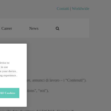
Contatti
|
Worldwide
Career
News
Career
News
device to
 in our
O
on your device.
ing experience.
tenuti (in particolare, annunci di lavoro – i “Contenuti”).
 Recruitment Solutions”, “noi”).
All Cookies
 Siti Web.