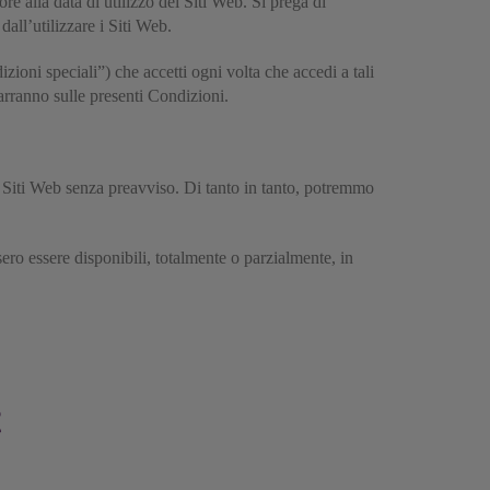
re alla data di utilizzo dei Siti Web. Si prega di
all’utilizzare i Siti Web.
zioni speciali”) che accetti ogni volta che accedi a tali
varranno sulle presenti Condizioni.
ui Siti Web senza preavviso. Di tanto in tanto, potremmo
ero essere disponibili, totalmente o parzialmente, in