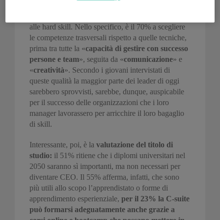
programmi di apprendimento esperienziale
. Per
i CEO – Zers conteranno di più le soft skill rispetto
alle hard skill. Nello specifico, è il 70% a scegliere
le competenze trasversali rispetto a quelle tecniche,
prima tra tutte la «
capacità di gestire con successo
persone e team
», seguita da «
comunicazione
» e
«
creatività
». Secondo i giovani intervistati di
queste qualità la maggior parte dei leader di oggi
sarebbero sprovvisti, sarebbe, dunque, auspicabile
per il successo delle organizzazioni che i loro
manager lavorassero per arricchire il loro bagaglio
di skill.
Interessante, poi, è la
valutazione del titolo di
studio:
il 51% ritiene che i diplomi universitari nel
2050 saranno sì importanti, ma non necessari per
diventare CEO. Il 55% afferma, infatti, che sono
più utili allo scopo l’apprendistato o forme di
apprendimento esperienziale,
per il 23% la C-suite
può formarsi adeguatamente anche grazie a