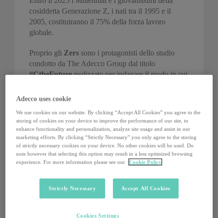
Entro il 2025 i Millennial e i giovanissimi della
cosiddetta Generazione Z, i nati tra il 1995 e il
2005, costituiranno il 75% della forza lavoro
globale.
Proprio gli
Zers
sono i protagonisti dello studio
condotto da The Adecco Group dal titolo
#CtheFuture
realizzato per indagare il modo in cui
la Gen-Z vede la C-suite di domani. La ricerca
condotta su 5000 Zers esamina quali competenze e
Adecco uses cookie
qualità i futuri manager, ai loro occhi, dovrebbero
We use cookies on our website. By clicking “Accept All Cookies” you agree to the
avere per guidare efficacemente un’azienda, quali
storing of cookies on your device to improve the performance of our site, to
percorsi formativi intraprendere e cosa pensano
enhance functionality and personalization, analyze site usage and assist in our
dell’attuale leadership. Il quadro che emerge mostra
marketing efforts. By clicking “Strictly Necessary” you only agree to the storing
of strictly necessary cookies on your device. No other cookies will be used. Do
dati interessanti su cui riflettere.
note however that selecting this option may result in a less optimized browsing
experience. For more information please see our
Cookie Policy
I CEO nel 2050, secondo la Generazione Z,
saranno leader capaci, abili comunicatori e
Strictly Necessary
Accept All Cookies
creativi, molti di loro non avranno una laurea o
un diploma universitario, ma si saranno formati
attraverso corsi online, stage, apprendistato e
Cookies Settings