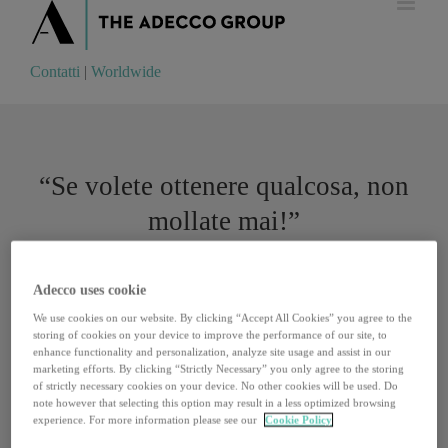
Contatti
|
Worldwide
Contatti
|
Worldwide
“Se volete ottenere qualcosa, non
mollate mai!”
La vedremo presto (il 16, 17 e 23 dicembre) in una serie tv su
Adecco uses cookie
Rai Uno, dal titolo
“Ognuno è perfetto”
, diretta da Giacomo
We use cookies on our website. By clicking “Accept All Cookies” you agree to the
Campiotti, insieme a Edoardo Leo, Cristiana Capotondi,
storing of cookies on your device to improve the performance of our site, to
Nicole Grimaudo, Lele Vannoli, Piera Degli Esposti.
enhance functionality and personalization, analyze site usage and assist in our
marketing efforts. By clicking “Strictly Necessary” you only agree to the storing
of strictly necessary cookies on your device. No other cookies will be used. Do
Alice De Carlo, 25 anni, vulcanica ragazza di Roma con
note however that selecting this option may result in a less optimized browsing
la sindrome di down, interpreta il ruolo di Tina. Per lei
experience. For more information please see our
Cookie Policy
perde la testa Rick, un altro ragazzo down, disposto a