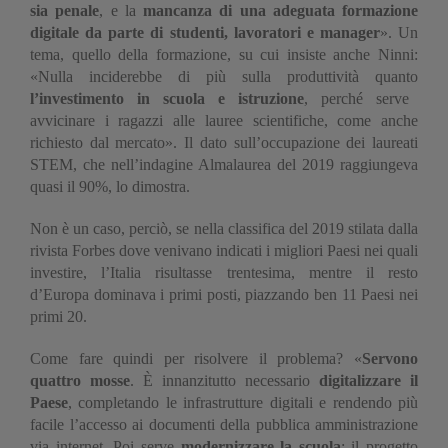
sia penale
, e la
mancanza di una adeguata formazione
digitale da parte di studenti, lavoratori e manager
». Un
tema, quello della formazione, su cui insiste anche Ninni:
«Nulla inciderebbe di più sulla produttività quanto
l’investimento in scuola e istruzione
, perché serve
avvicinare i ragazzi alle lauree scientifiche, come anche
richiesto dal mercato». Il dato sull’occupazione dei laureati
STEM, che nell’indagine Almalaurea del 2019 raggiungeva
quasi il 90%, lo dimostra.
Non è un caso, perciò, se nella classifica del 2019 stilata dalla
rivista Forbes dove venivano indicati i migliori Paesi nei quali
investire, l’Italia risultasse trentesima, mentre il resto
d’Europa dominava i primi posti, piazzando ben 11 Paesi nei
primi 20.
Come fare quindi per risolvere il problema? «
Servono
quattro mosse
. È innanzitutto necessario
digitalizzare il
Paese
, completando le infrastrutture digitali e rendendo più
facile l’accesso ai documenti della pubblica amministrazione
via internet. Poi serve
modernizzare la scuola
: il progetto