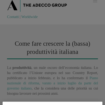
Contatti
|
Worldwide
Contatti
|
Worldwide
Come fare crescere la (bassa)
produttività italiana
La
produttività
, un male oscuro dell’economia italiana. Lo
ha certificato l’Unione europea nel suo Country Report,
pubblicato a inizio febbraio, e lo ha confermato il
Piano
nazionale di riforma, varato a inizio luglio da parte del
governo italiano
, che la considera una delle priorità su cui
bisogna lavorare nei prossimi anni.
Perché, come raccontano i numeri,
la produttività italiana