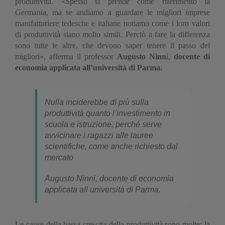
produttività. «Spesso si prende come riferimento la
Germania, ma se andiamo a guardare le migliori imprese
manifatturiere tedesche e italiane notiamo come i loro valori
di produttività siano molto simili. Perciò a fare la differenza
sono tutte le altre, che devono saper tenere il passo dei
migliori», afferma il professor
Augusto Ninn
i,
docente di
economia applicata all’università di Parma.
Nulla inciderebbe di più sulla
produttività quanto l’investimento in
scuola e istruzione, perché serve
avvicinare i ragazzi alle lauree
scientifiche, come anche richiesto dal
mercato
Augusto Ninni, docente di economia
applicata all università di Parma.
Le cause della bassa crescita della produttività sono molte: la