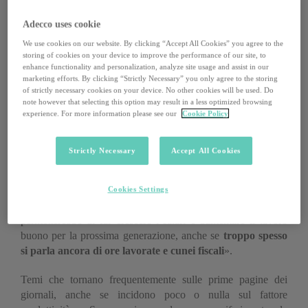
ormai non cresce più dal 1995
: un’eventuale inversione di
Adecco uses cookie
tendenza sarebbe un toccasana per la nostra economia, che
crescerebbe anche dell’1,5% annuo. «Servirebbe un deciso
We use cookies on our website. By clicking “Accept All Cookies” you agree to the
cambio di passo». È questa l’idea della professoressa
Gloria
storing of cookies on your device to improve the performance of our site, to
enhance functionality and personalization, analyze site usage and assist in our
Bartoli, segretario generale dell’Osservatorio Produttività
marketing efforts. By clicking “Strictly Necessary” you only agree to the storing
e Benessere della Fondazione economia Tor Vergata.
«È
of strictly necessary cookies on your device. No other cookies will be used. Do
necessario che la classe politica capisca l’importanza del
note however that selecting this option may result in a less optimized browsing
experience. For more information please see our
Cookie Policy
fattore produttività agendo sulle cause che la rallentano da
troppo tempo, più che sui temi elettorali».
Strictly Necessary
Accept All Cookies
È innanzitutto necessario fare un distinguo: «
Non bisogna
confondere la produttività dei fattori, o efficienza
dell’economia, con quella del capitale e del lavoro
. La
Cookies Settings
Commissione da anni ci chiede di aumentare la prima, che ci
permetterebbe di far crescere i salari e aumentare il lavoro
buono per la prossima generazione, anche se
troppo spesso
si parla ancora di ore lavorate e cunei fiscali
».
Temi che tornano frequentemente sulle prime pagine dei
giornali, anche se incidono poco o nulla sul fattore