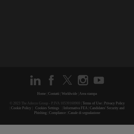
Home
|
Contatti
|
Worldwide
|
Area stampa
© 2023 The Adecco Group - P.IVA 10539160969 |
Terms of Use
|
Privacy Policy
|
Cookie Policy
|
Cookies Settings
|
Informativa FEA
|
Candidates' Security and
Phishing
|
Compliance
|
Canale di segnalazione