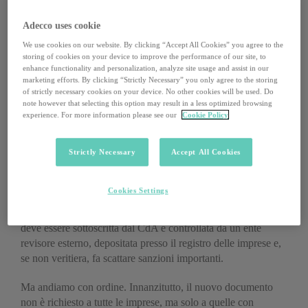
succederebbe niente.
Adecco uses cookie
Le cose stanno però per cambiare, e piuttosto in fretta. Poco
We use cookies on our website. By clicking “Accept All Cookies” you agree to the
meno di un anno fa, infatti, il Parlamento italiano ha
storing of cookies on your device to improve the performance of our site, to
approvato il
decreto legislativo 30 dicembre 2016, n. 254
con
enhance functionality and personalization, analyze site usage and assist in our
cui il nostro Paese recepisce e attua la
Direttiva europea
marketing efforts. By clicking “Strictly Necessary” you only agree to the storing
2014/95/UE
che, pur senza mandare ufficialmente in
of strictly necessary cookies on your device. No other cookies will be used. Do
note however that selecting this option may result in a less optimized browsing
pensione il bilancio sociale, obbliga dal 2018 un certo tipo di
experience. For more information please see our
Cookie Policy
imprese a pubblicare un documento molto più preciso e
vincolante: una
“Dichiarazione di carattere non
finanziario” sulle politiche messe in atto dall’impresa
Strictly Necessary
Accept All Cookies
stessa riguardo a temi «ambientali, sociali, attinenti al
personale, al rispetto dei diritti umani, alla lotta contro la
Cookies Settings
corruzione attiva e passiva»
. Con alcuni dettagli da non
trascurare: abolita la fuffa, la Dichiarazione è obbligatoria,
deve essere sottoscritta dal CdA e controllata da un ente
revisore esterno, depositata presso il registro delle imprese e,
se non veritiera, fa scattare sanzioni importanti.
Ma andiamo con ordine. Innanzitutto, il nuovo documento
non è richiesto a tutte le imprese, ma solo a quelle con