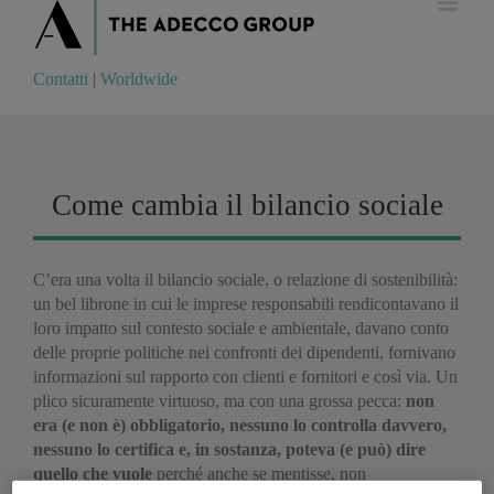
Contatti
|
Worldwide
Contatti
|
Worldwide
Come cambia il bilancio sociale
C’era una volta il bilancio sociale, o relazione di sostenibilità:
un bel librone in cui le imprese responsabili rendicontavano il
loro impatto sul contesto sociale e ambientale, davano conto
delle proprie politiche nei confronti dei dipendenti, fornivano
informazioni sul rapporto con clienti e fornitori e così via. Un
plico sicuramente virtuoso, ma con una grossa pecca:
non
era (e non è) obbligatorio, nessuno lo controlla davvero,
nessuno lo certifica e, in sostanza, poteva (e può) dire
quello che vuole
perché anche se mentisse, non