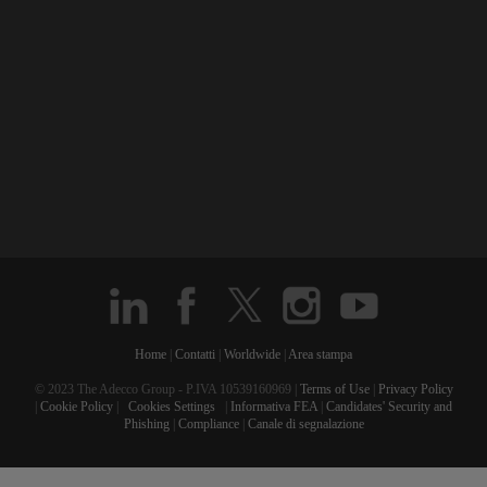
Home
|
Contatti
|
Worldwide
|
Area stampa
© 2023 The Adecco Group - P.IVA 10539160969 |
Terms of Use
|
Privacy Policy
|
Cookie Policy
|
Cookies Settings
|
Informativa FEA
|
Candidates' Security and
Phishing
|
Compliance
|
Canale di segnalazione