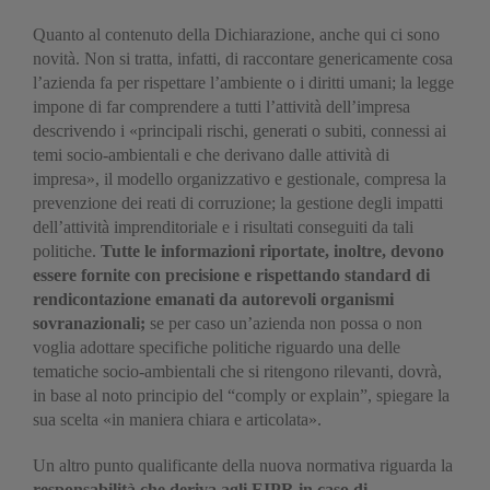
Quanto al contenuto della Dichiarazione, anche qui ci sono
novità. Non si tratta, infatti, di raccontare genericamente cosa
l’azienda fa per rispettare l’ambiente o i diritti umani; la legge
impone di far comprendere a tutti l’attività dell’impresa
descrivendo i «principali rischi, generati o subiti, connessi ai
temi socio-ambientali e che derivano dalle attività di
impresa», il modello organizzativo e gestionale, compresa la
prevenzione dei reati di corruzione; la gestione degli impatti
dell’attività imprenditoriale e i risultati conseguiti da tali
politiche.
Tutte le informazioni riportate, inoltre, devono
essere fornite con precisione e rispettando standard di
rendicontazione emanati da autorevoli organismi
sovranazionali;
se per caso un’azienda non possa o non
voglia adottare specifiche politiche riguardo una delle
tematiche socio-ambientali che si ritengono rilevanti, dovrà,
in base al noto principio del “comply or explain”, spiegare la
sua scelta «in maniera chiara e articolata».
Un altro punto qualificante della nuova normativa riguarda la
responsabilità che deriva agli EIPR in caso di