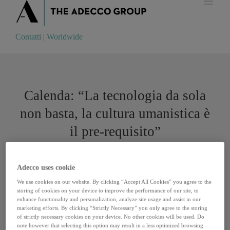
Contatti
|
Worldwide
Contatti
|
Worldwide
Calenda: “La tecnologia da sola
non basta, la cultura umanistica è
il pre-requisito”
Adecco uses cookie
We use cookies on our website. By clicking “Accept All Cookies” you agree to the
storing of cookies on your device to improve the performance of our site, to
enhance functionality and personalization, analyze site usage and assist in our
marketing efforts. By clicking “Strictly Necessary” you only agree to the storing
of strictly necessary cookies on your device. No other cookies will be used. Do
note however that selecting this option may result in a less optimized browsing