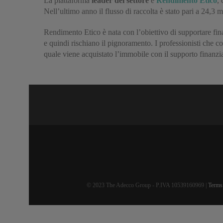
La piattaforma
leader del settore
è
Rendimento Etico
,
Nell’ultimo anno il flusso di raccolta è stato pari a 24,3 
Rendimento Etico è nata con l’obiettivo di supportare finan
e quindi rischiano il pignoramento. I professionisti che c
quale viene acquistato l’immobile con il supporto finanzia
© 2023 The Adecco Group - P.IVA 10539160969 |
Terms