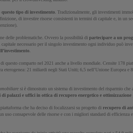
 questo tipo di investimento
. Tradizionalmente, gli investimenti immobi
inizione, di investire risorse consistenti in termini di capitale e, in u
tenzione).
une delle problematiche. Ovvero la possibilità di
partecipare a un prog
 capitale necessario per il singolo investimento ogni individuo può inve
ull’investimento
.
ne di questo comparto nel 2021 anche a livello mondiale. Censite 178 pi
ra eterogenea: 21 miliardi negli Stati Uniti; 6,5 nell’Unione Europea e 
mmobiliare
si è dimostrato un sistema di investimento del risparmio che a
i di palazzi e uffici in ottica di recupero energetico e ottimizzazione
piattaforma che ha deciso di focalizzarsi su progetto di
recupero di ant
n uso consapevole delle risorse e con i migliori standard di efficienza 