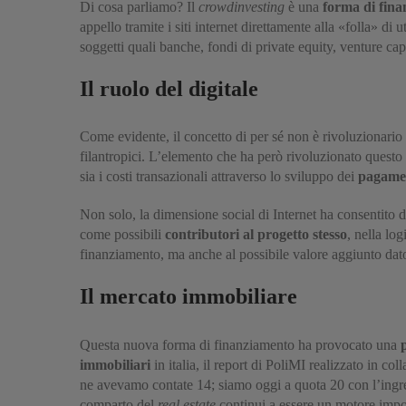
Di cosa parliamo? Il
crowdinvesting
è una
forma di fina
appello tramite i siti internet direttamente alla «folla» d
soggetti quali banche, fondi di private equity, venture cap
Il ruolo del digitale
Come evidente, il concetto di per sé non è rivoluzionario n
filantropici. L’elemento che ha però rivoluzionato questo
sia i costi transazionali attraverso lo sviluppo dei
pagament
Non solo, la dimensione social di Internet ha consentito 
come possibili
contributori al progetto stesso
, nella lo
finanziamento, ma anche al possibile valore aggiunto dato 
Il mercato immobiliare
Questa nuova forma di finanziamento ha provocato una
immobiliari
in italia, il report di PoliMI realizzato in c
ne avevamo contate 14; siamo oggi a quota 20 con l’ingre
comparto del
real estate
continui a essere un motore impor