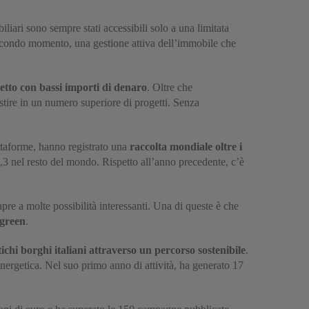
liari sono sempre stati accessibili solo a una limitata
n secondo momento, una gestione attiva dell’immobile che
etto con bassi importi di denaro
. Oltre che
stire in un numero superiore di progetti. Senza
attaforme, hanno registrato una
raccolta mondiale oltre i
8,3 nel resto del mondo. Rispetto all’anno precedente, c’è
pre a molte possibilità interessanti. Una di queste è che
 green
.
ichi borghi italiani
attraverso un percorso sostenibile
.
energetica. Nel suo primo anno di attività, ha generato 17