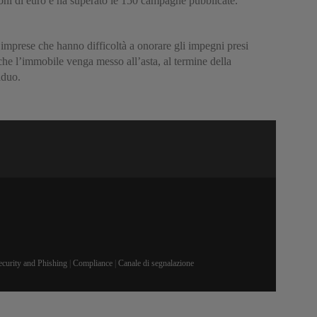
lioni di euro e ha superato le 150 campagne pubblicate.
e imprese che hanno difficoltà a onorare gli impegni presi
 che l’immobile venga messo all’asta, al termine della
iduo.
ecurity and Phishing
|
Compliance
|
Canale di segnalazione