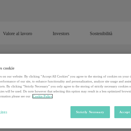
Valore al lavoro
Investors
Sostenibilità
Valore al lavoro
Investors
Sostenibilità
owdfunding spopola nel mercato immob
s cookie
s on our website. By clicking “Accept All Cookies” you agree to the storing of cookies on your 
rformance of our site, to enhance functionality and personalization, analyze site usage and assist
rts. By clicking “Strictly Necessary” you only agree to the storing of strictly necessary cookies 
 la ricerca di micro capitali, che offrono chance di rendimento anche ai p
ies will be used. Do note however that selecting this option may result in a less optimized brows
uto alla pandemia. Con una forte
ascesa del mercato immobiliare
, anc
rmation please see our
Cookie Policy
i a
430,6 milioni di euro
; una quota non trascurabile se rapportata alle 
tings
Strictly Necessary
Accept 
l s
ettimo Report italiano sul crowdinvesting
, realizzato dall’Osservato