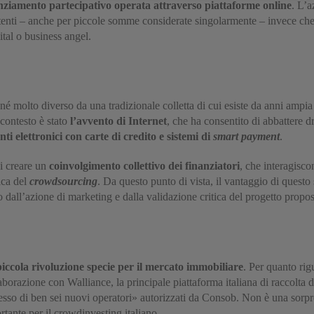
nziamento partecipativo operata attraverso piattaforme online
. L’a
i utenti – anche per piccole somme considerate singolarmente – invece che 
ital o business angel.
é molto diverso da una tradizionale colletta di cui esiste da anni ampia ca
 contesto è stato
l’avvento di Internet
, che ha consentito di abbattere dr
i elettronici con carte di credito e sistemi di
smart payment
.
di creare un
coinvolgimento collettivo dei finanziatori
, che interagisc
gica del
crowdsourcing
. Da questo punto di vista, il vantaggio di questo
dall’azione di marketing e dalla validazione critica del progetto propost
piccola rivoluzione specie per il mercato immobiliare
. Per quanto rig
ollaborazione con Walliance, la principale piattaforma italiana di raccolta
sso di ben sei nuovi operatori» autorizzati da Consob. Non è una sorpre
tante per il crowdinvesting italiano.