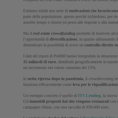
Esistono infatti una serie di
motivazioni che favoriscono
parte della popolazione, questo perché richiedono, per def
assorbe tempo e risorse (si pensi alle imposte e alla manu
Ma il
real estate crowdfunding
permette di risolvere alc
l’opportunità di
diversificazione
, in quanto abbassando il
dimenticare la possibilità di avere un
controllo diretto s
I dati del report di PoliMI hanno fotografato la situazio
35 miliardi di euro
, distribuiti geograficamente in manie
un incremento nel valore cumulato del 15%.
In
netta ripresa dopo la pandemia
, il
crowdinvesting i
funziona efficacemente come
leva per le riqualificazion
Un esempio concreto è quello di
ITS Lending
,
la nuova 
Gli
immobili proposti dal sito vengono restaurati
con u
campagne chiuse, con una raccolta di 959.600 euro.