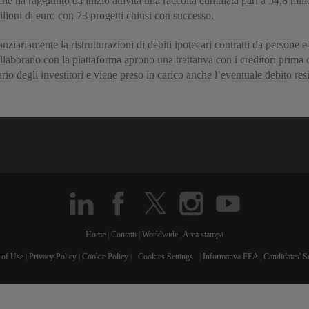
 che ha raggiunto da inizio attività una raccolta cumulata pari a 54,8 mi
milioni di euro con 73 progetti chiusi con successo.
ziariamente la ristrutturazioni di debiti ipotecari contratti da persone 
ollaborano con la piattaforma aprono una trattativa con i creditori prima
rio degli investitori e viene preso in carico anche l’eventuale debito res
Home
|
Contatti
|
Worldwide
|
Area stampa
 of Use
|
Privacy Policy
|
Cookie Policy
|
Cookies Settings
|
Informativa FEA
|
Candidates' S