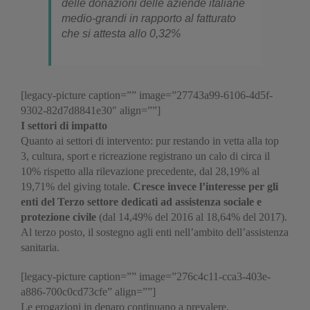
delle donazioni delle aziende italiane
medio-grandi in rapporto al fatturato
che si attesta allo 0,32%
[legacy-picture caption=”” image=”27743a99-6106-4d5f-
9302-82d7d8841e30″ align=””]
I settori di impatto
Quanto ai settori di intervento: pur restando in vetta alla top
3, cultura, sport e ricreazione registrano un calo di circa il
10% rispetto alla rilevazione precedente, dal 28,19% al
19,71% del giving totale.
Cresce invece l’interesse per gli
enti del Terzo settore dedicati ad assistenza sociale e
protezione civile
(dal 14,49% del 2016 al 18,64% del 2017).
Al terzo posto, il sostegno agli enti nell’ambito dell’assistenza
sanitaria.
[legacy-picture caption=”” image=”276c4c11-cca3-403e-
a886-700c0cd73cfe” align=””]
Le erogazioni in denaro continuano a prevalere,