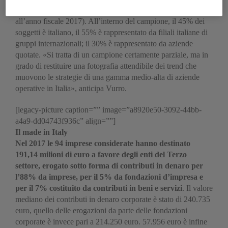
dipendenti e rappresentano il 12% del Pil (dati relativi
all’anno fiscale 2017). All’interno del campione, il 45% dei
soggetti è italiano, il 55% è rappresentato da filiali italiane di
gruppi internazionali; il 30% è rappresentato da aziende
quotate. «Si tratta di un campione certamente parziale, ma in
grado di restituire una fotografia attendibile dei trend che
muovono le strategie di una gamma medio-alta di aziende
operative in Italia», anticipa Vurro.
[legacy-picture caption=”” image=”a8920e50-3092-44bb-
a4a9-dd04743f936c” align=””]
Il made in Italy
Nel 2017 le 94 imprese considerate hanno destinato
191,14 milioni di euro a favore degli enti del Terzo
settore, erogato sotto forma di contributi in denaro per
l’88% da imprese, per il 5% da fondazioni d’impresa e
per il 7% costituito da contributi in beni e servizi
. Il valore
mediano dei contributi in denaro corporate è stato di 240.735
euro, quello delle erogazioni da parte delle fondazioni
corporate è invece pari a 214.250 euro. 57.956 euro è infine