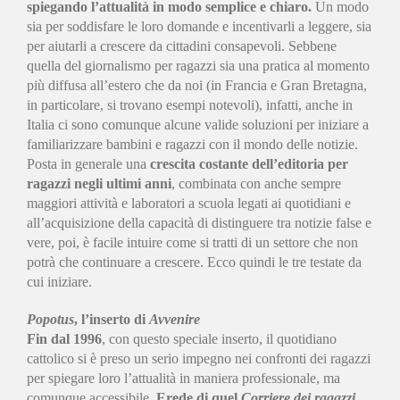
spiegando l’attualità in modo semplice e chiaro.
Un modo
sia per soddisfare le loro domande e incentivarli a leggere, sia
per aiutarli a crescere da cittadini consapevoli. Sebbene
quella del giornalismo per ragazzi sia una pratica al momento
più diffusa all’estero che da noi (in Francia e Gran Bretagna,
in particolare, si trovano esempi notevoli), infatti, anche in
Italia ci sono comunque alcune valide soluzioni per iniziare a
familiarizzare bambini e ragazzi con il mondo delle notizie.
Posta in generale una
crescita costante dell’editoria per
ragazzi negli ultimi anni
, combinata con anche sempre
maggiori attività e laboratori a scuola legati ai quotidiani e
all’acquisizione della capacità di distinguere tra notizie false e
vere, poi, è facile intuire come si tratti di un settore che non
potrà che continuare a crescere. Ecco quindi le tre testate da
cui iniziare.
Popotus
, l’inserto di
Avvenire
Fin dal 1996
, con questo speciale inserto, il quotidiano
cattolico si è preso un serio impegno nei confronti dei ragazzi
per spiegare loro l’attualità in maniera professionale, ma
comunque accessibile.
Erede di quel
Corriere dei ragazzi