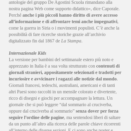
antologie del gruppo De Agostini Scuola rimandano alla
nostra pagina Web come supporto didattico», dice Caporale.
Perché
anche i più piccoli hanno diritto di avere accesso
all’informazione e di affrontare temi anche impegnativi
,
come la guerra in Siria o i movimenti populisti. C’è anche la
possibilità di fare ricerche storiche grazie all’archivio
digitalizzato fin dal 1867 de
La Stampa
.
Internazionale Kids
La versione per bambini del settimanale estero più noto e
apprezzato in Italia è a sua volta strutturato con
contenuti di
giornali stranieri, appositamente selezionati e tradotti per
incuriosire e avvicinare i ragazzi alle notizie dal mondo
.
Giornali francesi, tedeschi, australiani, americani e di tanti
altri Paesi sono raccolti in un mensile colorato e divertente,
ricco di disegni e giochi per accompagnare la lettura. Un
giornale che si può leggere “dal sommario al cruciverba,
oppure dal cruciverba al sommario”
senza dover per forza
seguire l’ordine delle pagine
, ma sentendosi liberi di saltare
da un punto all’altro alla ricerca delle parole chiave ricorrenti
all’interno delle diverse sezioni. E ci sono anche poster e