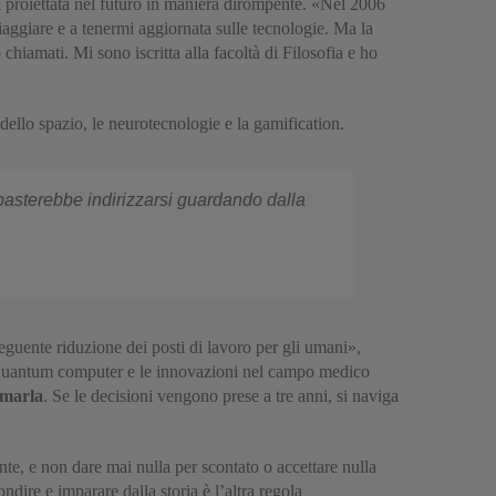
a proiettata nel futuro in maniera dirompente. «Nel 2006
viaggiare e a tenermi aggiornata sulle tecnologie. Ma la
hiamati. Mi sono iscritta alla facoltà di Filosofia e ho
dello spazio, le neurotecnologie e la gamification.
 basterebbe indirizzarsi guardando dalla
eguente riduzione dei posti di lavoro per gli umani»,
al quantum computer e le innovazioni nel campo medico
rmarla
. Se le decisioni vengono prese a tre anni, si naviga
nte, e non dare mai nulla per scontato o accettare nulla
ndire e imparare dalla storia è l’altra regola