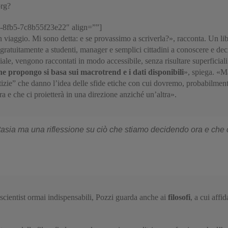
org?
-8fb5-7c8b55f23e22″ align=””]
un viaggio. Mi sono detta: e se provassimo a scriverla?», racconta. Un li
gratuitamente a studenti, manager e semplici cittadini a conoscere e decif
iale, vengono raccontati in modo accessibile, senza risultare superficiali
che propongo si basa sui macrotrend e i dati disponibili
», spiega. «Ma
notizie” che danno l’idea delle sfide etiche con cui dovremo, probabilmen
a e che ci proietterà in una direzione anziché un’altra».
tasia ma una riflessione su ciò che stiamo decidendo ora e che c
a scientist ormai indispensabili, Pozzi guarda anche ai
filosofi
, a cui aff