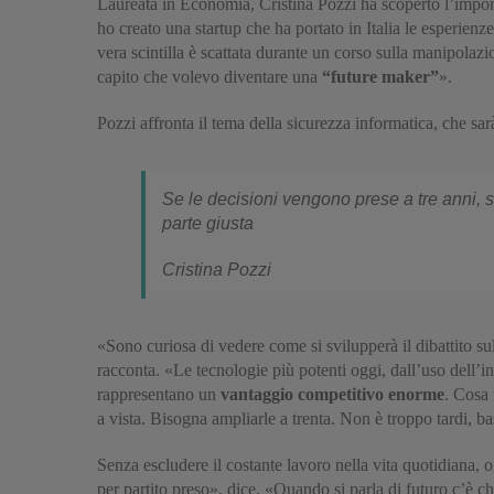
Laureata in Economia, Cristina Pozzi ha scoperto l’impor
ho creato una startup che ha portato in Italia le esperienz
vera scintilla è scattata durante un corso sulla manipolaz
capito che volevo diventare una
“future maker”
».
Pozzi affronta il tema della sicurezza informatica, che sa
Se le decisioni vengono prese a tre anni, s
parte giusta
Cristina Pozzi
«Sono curiosa di vedere come si svilupperà il dibattito su
racconta. «Le tecnologie più potenti oggi, dall’uso dell’
rappresentano un
vantaggio competitivo enorme
. Cosa
a vista. Bisogna ampliarle a trenta. Non è troppo tardi, ba
Senza escludere il costante lavoro nella vita quotidiana, 
per partito preso», dice. «Quando si parla di futuro c’è ch