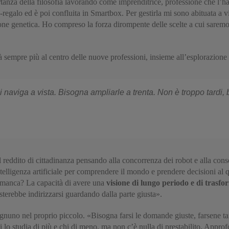
tanza della filosofia lavorando come imprenditrice, professione che l’h
e-regalo ed è poi confluita in Smartbox. Per gestirla mi sono abituata a 
ione genetica. Ho compreso la forza dirompente delle scelte a cui saremo c
rà sempre più al centro delle nuove professioni, insieme all’esplorazione 
i naviga a vista. Bisogna ampliarle a trenta. Non è troppo tardi,
l reddito di cittadinanza pensando alla concorrenza dei robot e alla cons
intelligenza artificiale per comprendere il mondo e prendere decisioni 
 manca? La capacità di avere una
visione di lungo periodo e di trasfo
sterebbe indirizzarsi guardando dalla parte giusta».
ognuno nel proprio piccolo. «Bisogna farsi le domande giuste, farsene ta
i lo studia di più e chi di meno, ma non c’è nulla di prestabilito. Approfo