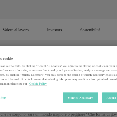
Valore al lavoro
Investors
Sostenibilità
Valore al lavoro
Investors
Sostenibilità
s cookie
 per viaggiatori del futuro: ecco come
s on our website. By clicking “Accept All Cookies” you agree to the storing of cookies on your 
rformance of our site, to enhance functionality and personalization, analyze site usage and assist
rts. By clicking “Strictly Necessary” you only agree to the storing of strictly necessary cookies 
ies will be used. Do note however that selecting this option may result in a less optimized brows
ome ci sposteremo e che lavori faremo?
Se rispondere a queste doma
rmation please see our
Cookie Policy
ioni è una giovane donna. Unica italiana inserita dal World Economic Fo
ialogo sul futuro ha fatto il suo core business. Esperta di scenari futuri 
uro” rendendo temi complessi accessibili al più vasto pubblico possibile,
tings
Strictly Necessary
Accept 
dal 2017 e proietta il lettore nei possibili sviluppi tecnologici del 2050
il mondo fra trent’anni
, dalla medicina ai trasporti, dall’ambiente all
che che ne sorgono: sarà un mondo migliore o peggiore? Che forma di go