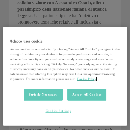
collaborazione con Alessandro Ossola, atleta
paralimpico della nazionale italiana di atletica
leggera.
Una partnership che ha l’obiettivo di
promuovere tematiche relative all’inclusività e
all’integrazione sociale, con uno sguardo sul mondo
del lavoro.
Adecco uses cookie
Classe 1987 e finalista nei 100 metri alle
We use cookies on our website. By clicking “Accept All Cookies” you agree to the
Paralimpiadi di Tokyo 2020, Ossola è da diversi
storing of cookies on your device to improve the performance of our site, to
anni impegnato in attività di sensibilizzazione alla
enhance functionality and personalization, analyze site usage and assist in our
marketing efforts. By clicking “Strictly Necessary” you only agree to the storing
DE&I e, nel 2019, ha fondato la propria
of strictly necessary cookies on your device. No other cookies will be used. Do
associazione, “
Bionic People
”, con l’obiettivo di
note however that selecting this option may result in a less optimized browsing
modificare l’immaginario comune sulla disabilità
experience. For more information please see our
Cookie Policy
attraverso progetti che coinvolgono persone disabili
e normodotate.
Strictly Necessary
Accept All Cookies
Queste le parole dell’atleta:
“Mi sento molto vicino
ai valori e agli ideali che The Adecco Group Italia
Cookies Settings
promuove e sono orgoglioso di poter offrire il mio
contributo in questo percorso di promozione
all’inclusione. Oggi più che mai, comunicare questi