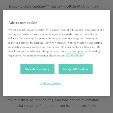
[legacy-picture caption=”” image=”8c403a40-5875-409a-
bed0-e287b1d27492″ align=””]
In questa forma il fenomeno è nato e ha conosciuto le
maggiori fortune negli Stati Uniti, da dove ha contaminato
Adecco uses cookie
tutto il mondo anglosassone e l’Europa. In Italia l’hanno
We use cookies on our website. By clicking “Accept All Cookies” you agree to the
adottato inizialmente soprattutto le branch di gruppi
storing of cookies on your device to improve the performance of our site, to
enhance functionality and personalization, analyze site usage and assist in our
multinazionali, ma negli ultimi anni la formula si è estesa
marketing efforts. By clicking “Strictly Necessary” you only agree to the storing
anche alle grandi imprese nostrane e, più recentemente, alle
of strictly necessary cookies on your device. No other cookies will be used. Do
Pmi.
note however that selecting this option may result in a less optimized browsing
experience. For more information please see our
Cookie Policy
Infatti un’azienda su tre è medio o piccola:
il 36% delle
imprese conta fino a 250 dipendenti di cui il 19% ha meno di
Strictly Necessary
Accept All Cookies
50 dipendenti. Il volontariato d’impresa – inteso come
progetto in cui l’impresa incoraggia, supporta o organizza la
partecipazione attiva e concreta del proprio personale alla vita
Cookies Settings
della comunità locale o a sostegno di organizzazioni non
profit, durante l’orario di lavoro – è un percorso virtuoso
molto diffuso nel mondo anglosassone che sta diventando
una realtà sempre più importante anche ne.l nostro Paese.