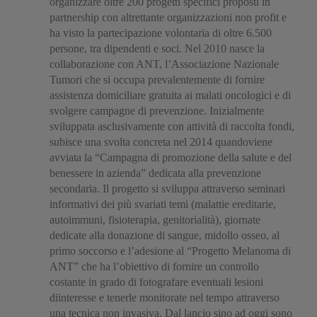
organizzare oltre 200 progetti specifici proposti in
partnership con altrettante organizzazioni non profit e
ha visto la partecipazione volontaria di oltre 6.500
persone, tra dipendenti e soci. Nel 2010 nasce la
collaborazione con ANT, l’Associazione Nazionale
Tumori che si occupa prevalentemente di fornire
assistenza domiciliare gratuita ai malati oncologici e di
svolgere campagne di prevenzione. Inizialmente
sviluppata asclusivamente con attività di raccolta fondi,
subisce una svolta concreta nel 2014 quandoviene
avviata la “Campagna di promozione della salute e del
benessere in azienda” dedicata alla prevenzione
secondaria. Il progetto si sviluppa attraverso seminari
informativi dei più svariati temi (malattie ereditarie,
autoimmuni, fisioterapia, genitorialità), giornate
dedicate alla donazione di sangue, midollo osseo, al
primo soccorso e l’adesione al “Progetto Melanoma di
ANT” che ha l’obiettivo di fornire un controllo
costante in grado di fotografare eventuali lesioni
diinteresse e tenerle monitorate nel tempo attraverso
una tecnica non invasiva. Dal lancio sino ad oggi sono