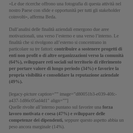
«Le due ricerche offrono una fotografia di questa attività nel
nostro Paese con sfide e opportunità per tutti gli stakeholder
coinvolti», afferma Beda.
Dall’analisi delle finalità aziendali emergono due aree
motivazionali, una verso l’esterno e una verso l’interno. Le
finalità che si rivolgono all’esterno si concentrano in
particolare su tre fattori:
contribuire a sostenere progetti di
enti non profit o di altre organizzazioni verso la comunità
(64%), sviluppare reti sociali sul territorio di riferimento
per portare valore di lungo periodo (34%) e favorire la
propria visibilità e consolidare la reputazione aziendale
(49%).
[legacy-picture caption=”” image=”d80051b3-e039-40fc-
a437-1d86c05ad4d1″ align=””]
Quelle rivolte all’interno puntano sul favorire una
forza
lavoro motivata e coesa (47%) e sviluppare delle
competenze dei dipendenti,
seppure questo aspetto abbia un
peso ancora marginale (14%).