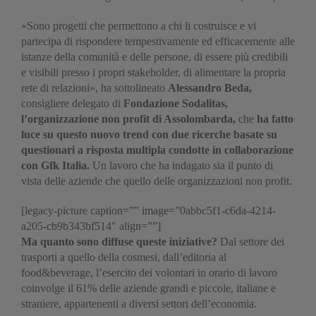
«Sono progetti che permettono a chi li costruisce e vi
partecipa di rispondere tempestivamente ed efficacemente alle
istanze della comunità e delle persone, di essere più credibili
e visibili presso i propri stakeholder, di alimentare la propria
rete di relazioni», ha sottolineato
Alessandro Beda,
consigliere delegato di
Fondazione Sodalitas,
l’organizzazione non profit di Assolombarda,
che
ha fatto
luce su questo nuovo trend con due ricerche basate su
questionari a risposta multipla condotte in collaborazione
con Gfk Italia.
Un lavoro che ha indagato sia il punto di
vista delle aziende che quello delle organizzazioni non profit.
[legacy-picture caption=”” image=”0abbc5f1-c6da-4214-
a205-cb9b343bf514″ align=””]
Ma quanto sono diffuse queste iniziative?
Dal settore dei
trasporti a quello della cosmesi, dall’editoria al
food&beverage, l’esercito dei volontari in orario di lavoro
coinvolge il 61% delle aziende grandi e piccole, italiane e
straniere, appartenenti a diversi settori dell’economia.