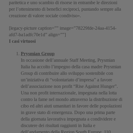
paritetica e uno scambio di risorse in entrambe le direzioni
per l’ottenimento di benefici reciproci, puntando sempre alla
creazione di valore sociale condiviso».
[legacy-picture caption=”” image=”78229fde-24aa-4154-
afd7-ba1adfc70e1d” align=””]
I casi virtuosi
Prysmian Group
In occasione dell’annuale Staff Meeting, Prysmian
Italia ha accolto l’impegno della casa madre Prysmian
Group di contribuire allo sviluppo sostenibile con
un’iniziativa di “volontariato d’impresa” a favore
dell’associazione non profit “Rise Against Hunger”.
Una non profit internazionale, impegnata nella lotta
contro la fame nel mondo attraverso la distribuzione di
cibo ed altri aiuti umanitari in favore delle popolazioni
in grave stato di emergenza. Dopo una prima parte
della giornata lavorativa impegnata a condividere e
discutere dei risultati raggiunti in Italia e
dell’andamento della Region South Europe, 110