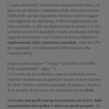
L’analisi dei benefici riscontrati fa emergere molto forte, e in
linea con gli obiettivi, l’importanza della dimensione interna:
il 60% delle aziende rispondenti sottolinea infatti il maggior
coinvolgimento dei dipendenti, il 49% il miglioramento del
clima aziendale, il 38% un miglior lavoro di squadra e il 28%
la fidelizzazione dei dipendenti. Quanto ai principali benefici
raggiunti dall’azienda verso l’esterno la ricerca evidenzia il
miglioramento della reputazione aziendale
, citato dal 57%
dei rispondenti, e il miglioramento delle relazioni nella
comunità (49%).
[legacy-picture caption=”” image=”e419b398-755f-4409-
852b-ce4a8a960847″ align=””]
«Un lavoro che ha confermato come la costruzione di una
relazione caratterizzata da apertura e ascolto reciproci tra ente
del Terzo Settore e azienda sia il punto di partenza e di arrivo
di un progetto di successo», ha sottolineato ancora
Beda.
Sul fronte non profit emerge innanzitutto che il 56% delle
organizzazioni interpellate è attivo su questi progetti.
«Si