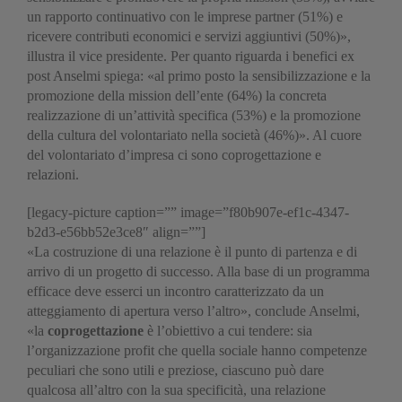
un rapporto continuativo con le imprese partner (51%) e
ricevere contributi economici e servizi aggiuntivi (50%)»,
illustra il vice presidente. Per quanto riguarda i benefici ex
post Anselmi spiega: «al primo posto la sensibilizzazione e la
promozione della mission dell’ente (64%) la concreta
realizzazione di un’attività specifica (53%) e la promozione
della cultura del volontariato nella società (46%)». Al cuore
del volontariato d’impresa ci sono coprogettazione e
relazioni.
[legacy-picture caption=”” image=”f80b907e-ef1c-4347-
b2d3-e56bb52e3ce8″ align=””]
«La costruzione di una relazione è il punto di partenza e di
arrivo di un progetto di successo. Alla base di un programma
efficace deve esserci un incontro caratterizzato da un
atteggiamento di apertura verso l’altro», conclude Anselmi,
«la
coprogettazione
è l’obiettivo a cui tendere: sia
l’organizzazione profit che quella sociale hanno competenze
peculiari che sono utili e preziose, ciascuno può dare
qualcosa all’altro con la sua specificità, una relazione