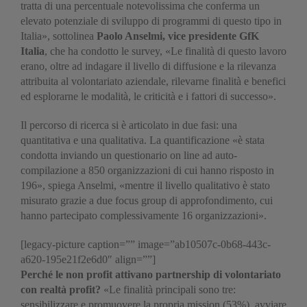
tratta di una percentuale notevolissima che conferma un
elevato potenziale di sviluppo di programmi di questo tipo in
Italia», sottolinea
Paolo Anselmi, vice presidente GfK
Italia
, che ha condotto le survey, «Le finalità di questo lavoro
erano, oltre ad indagare il livello di diffusione e la rilevanza
attribuita al volontariato aziendale, rilevarne finalità e benefici
ed esplorarne le modalità, le criticità e i fattori di successo».
Il percorso di ricerca si è articolato in due fasi: una
quantitativa e una qualitativa. La quantificazione «è stata
condotta inviando un questionario on line ad auto-
compilazione a 850 organizzazioni di cui hanno risposto in
196», spiega Anselmi, «mentre il livello qualitativo è stato
misurato grazie a due focus group di approfondimento, cui
hanno partecipato complessivamente 16 organizzazioni».
[legacy-picture caption=”” image=”ab10507c-0b68-443c-
a620-195e21f2e6d0″ align=””]
Perché le non profit attivano partnership di volontariato
con realtà profit?
«Le finalità principali sono tre:
sensibilizzare e promuovere la propria mission (53%), avviare