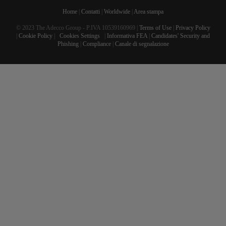
Home
|
Contatti
|
Worldwide
|
Area stampa
© 2023 The Adecco Group - P.IVA 10539160969 |
Terms of Use
|
Privacy Policy
|
Cookie Policy
|
Cookies Settings
|
Informativa FEA
|
Candidates' Security and
Phishing
|
Compliance
|
Canale di segnalazione