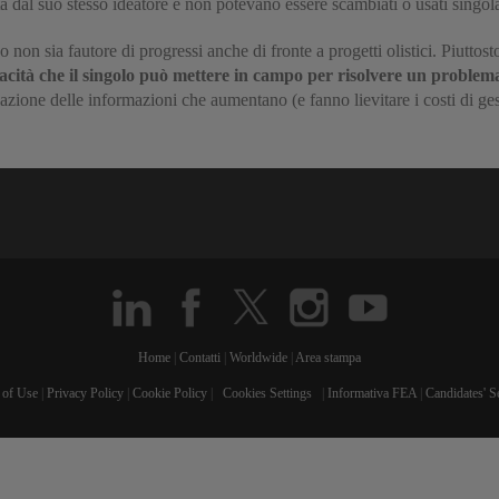
 dal suo stesso ideatore e non potevano essere scambiati o usati singol
o non sia fautore di progressi anche di fronte a progetti olistici. Piuttost
pacità che il singolo può mettere in campo per risolvere un problem
olazione delle informazioni che aumentano (e fanno lievitare i costi di ge
Home
|
Contatti
|
Worldwide
|
Area stampa
 of Use
|
Privacy Policy
|
Cookie Policy
|
Cookies Settings
|
Informativa FEA
|
Candidates' S