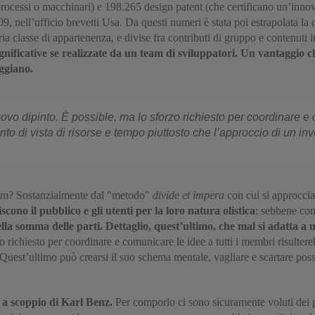
processi o macchinari) e 198.265 design patent (che certificano un’inno
09, nell’ufficio brevetti Usa. Da questi numeri è stata poi estrapolata la 
ria classe di appartenenza, e divise fra contributi di gruppo e contenuti 
 significative se realizzate da un team di sviluppatori. Un vantaggi
eggiano.
o dipinto. È possible, ma lo sforzo richiesto per coordinare e c
o di vista di risorse e tempo piuttosto che l’approccio di un inv
team? Sostanzialmente dal "metodo"
divide et impera
con cui si approccia
scono il pubblico e gli utenti per la loro natura olistica
: sebbene com
lla somma delle parti. Dettaglio, quest’ultimo, che mal si adatta a 
o richiesto per coordinare e comunicare le idee a tutti i membri risultere
 Quest’ultimo può crearsi il suo schema mentale, vagliare e scartare pos
a scoppio di Karl Benz.
Per comporlo ci sono sicuramente voluti dei pe