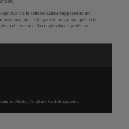
armente.
o significa che
la collaborazione rappresenta un
a
. Insomma, più che far parte di un gruppo, quello che
stione) al crescere della complessità del problema.
ecurity and Phishing
|
Compliance
|
Canale di segnalazione