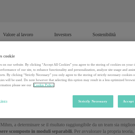
Valore al lavoro
Investors
Sostenibilità
Valore al lavoro
Investors
Sostenibilità
s cookie
s on our website. By clicking “Accept All Cookies” you agree to the storing of cookies on your 
gruppo? Sì, ma a volte è meglio lavor
rformance of our site, to enhance functionality and personalization, analyze site usage and assist
rts. By clicking “Strictly Necessary” you only agree to the storing of strictly necessary cookies 
ies will be used. Do note however that selecting this option may result in a less optimized brows
rmation please see our
Cookie Policy
o diversi studi,
le performance raggiungibili da un gruppo sono supe
e
ha preso in esame 9,9 milioni di pubblicazioni e 2,1 milioni di brevetti 
tings
Strictly Necessary
Accept 
do sull’intero settore di cui si occupano. Lecito quindi chiedersi che fine 
s School dal titolo
Revisiting the Role of Collaboration in Creating 
ihm, a determinare se il risultato raggiungibile da un team sia migliore 
essere scomposto in moduli separabili
. Per avvalorare la propria teoria,