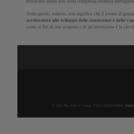
trovavano senso solo nella complessa struttura immaginata
Tutto questo, tuttavia, non significa che il lavoro di grupp
acceleratore allo sviluppo delle conoscenze e delle ca
conta ai fini di una scoperta o di un’invenzione è la circ
© 2023 The Adecco Group - P.IVA 10539160969 |
Terms