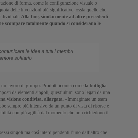
vazione di forma, come la configurazione visuale o
quota delle invenzioni più significative, ossia quelle che
individuali.
Alla fine, similarmente ad altre precedenti
o che scompare totalmente quando si considerano le
omunicare le idee a tutti i membri
entore solitario
 un lavoro di gruppo. Prodotti iconici come
la bottiglia
posti da elementi singoli, quest’ultimi sono legati da una
una visione condivisa, allargata.
«Immaginate un team
bbe sempre più intensivo da un punto di vista di risorse e
sibilità con più agilità dal momento che non richiedono il
zzi singoli ma così interdipendenti l’uno dall’altro che