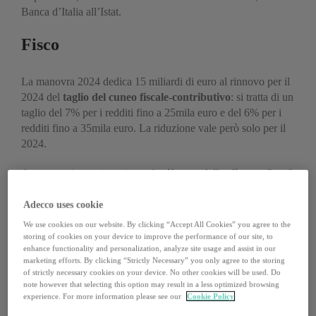
Banca d’Italia all’Istat.
Fisco
La manovra 2024 dedica 15 miliardi di euro al rinnovo per il
2024 del
taglio del cuneo fiscale-contributivo
: si tratta di un
taglio del 7% per i redditi fino a 25mila euro e del 6% per i
redditi fino a 35mila euro. La riduzione vale però solo per il
2024.
A questa misura, si aggiunge la
riforma delle aliquote Irpef
con l’accorpamento dei primi due scaglioni, quello fino a
15mila e quello tra 15 e 28mila, ai quali si applicherà la stessa
Adecco uses cookie
aliquota prevista fino a oggi per lo scaglione più basso, cioè il
We use cookies on our website. By clicking “Accept All Cookies” you agree to the
23%. Viene così cancellato lo scaglione al 25% per i redditi
storing of cookies on your device to improve the performance of our site, to
enhance functionality and personalization, analyze site usage and assist in our
tra i 15mila e i 28mila euro. Questa misura è contenuta nel
marketing efforts. By clicking “Strictly Necessary” you only agree to the storing
decreto legislativo di attuazione della riforma fiscale
of strictly necessary cookies on your device. No other cookies will be used. Do
approvato dal consiglio dei ministri.
note however that selecting this option may result in a less optimized browsing
experience. For more information please see our
Cookie Policy
La no-tax area sale per tutti a 8.500 euro. Per chi guadagna