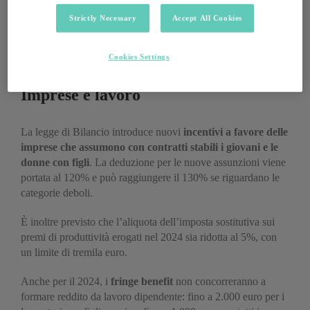
oltre 50mila euro, scatta il taglio delle detrazioni al 19%
Strictly Necessary
Accept All Cookies
(spese sanitarie escluse) per 260 euro, in modo da annullare il
beneficio Irpef.
Cookies Settings
Imprese e lavoro
La legge di Bilancio introduce nuovi
incentivi a favore delle
imprese che assumono con contratti stabili i giovani e le
donne con figli
. La deduzione per le nuove assunzioni viene
portata al 120% e può raggiungere il 130% se riguardano le
categorie deboli.
È inoltre previsto che l’aliquota dell’imposta sostitutiva sui
premi di produttività erogati nel 2024 sia ridotta al 5%, con
un limite di tremila euro.
Anche per il 2024, i
fringe benefit
non concorreranno a
formare reddito da lavoro dipendente: fino a 2.000 euro per i