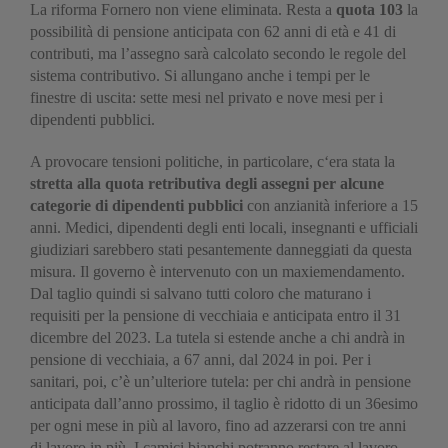
La riforma Fornero non viene eliminata. Resta a
quota 103
la
possibilità di pensione anticipata con 62 anni di età e 41 di
contributi, ma l’assegno sarà calcolato secondo le regole del
sistema contributivo. Si allungano anche i tempi per le
finestre di uscita: sette mesi nel privato e nove mesi per i
dipendenti pubblici.
A provocare tensioni politiche, in particolare, c‘era stata la
stretta alla quota retributiva degli assegni per alcune
categorie di dipendenti pubblici
con anzianità inferiore a 15
anni. Medici, dipendenti degli enti locali, insegnanti e ufficiali
giudiziari sarebbero stati pesantemente danneggiati da questa
misura. Il governo è intervenuto con un maxiemendamento.
Dal taglio quindi si salvano tutti coloro che maturano i
requisiti per la pensione di vecchiaia e anticipata entro il 31
dicembre del 2023. La tutela si estende anche a chi andrà in
pensione di vecchiaia, a 67 anni, dal 2024 in poi. Per i
sanitari, poi, c’è un’ulteriore tutela: per chi andrà in pensione
anticipata dall’anno prossimo, il taglio è ridotto di un 36esimo
per ogni mese in più al lavoro, fino ad azzerarsi con tre anni
di lavoro in più. I camici bianchi potranno restare al lavoro