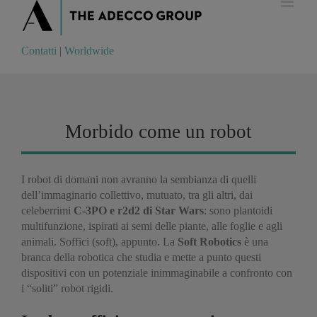
Contatti
|
Worldwide
Contatti
|
Worldwide
Morbido come un robot
I robot di domani non avranno la sembianza di quelli
dell’immaginario collettivo, mutuato, tra gli altri, dai
celeberrimi
C-3PO e r2d2 di Star Wars
: sono plantoidi
multifunzione, ispirati ai semi delle piante, alle foglie e agli
animali. Soffici (soft), appunto. La
Soft Robotics
è una
branca della robotica che studia e mette a punto questi
dispositivi con un potenziale inimmaginabile a confronto con
i “soliti” robot rigidi.