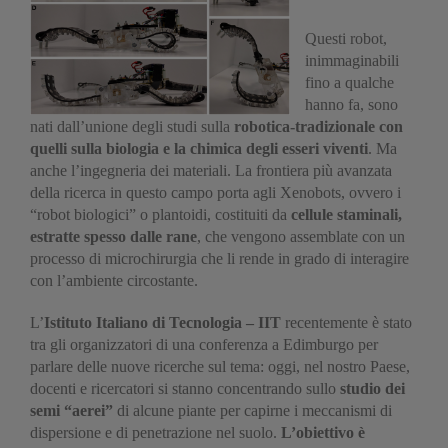
Questi robot,
inimmaginabili
fino a qualche
hanno fa, sono
nati dall’unione degli studi sulla
robotica-tradizionale con
quelli sulla biologia e la chimica degli esseri viventi
. Ma
anche l’ingegneria dei materiali. La frontiera più avanzata
della ricerca in questo campo porta agli Xenobots, ovvero i
“robot biologici” o plantoidi, costituiti da
cellule staminali,
estratte spesso dalle rane
, che vengono assemblate con un
processo di microchirurgia che li rende in grado di interagire
con l’ambiente circostante.
L’
I
stituto Italiano di Tecnologia – IIT
recentemente è stato
tra gli organizzatori di una conferenza a Edimburgo per
parlare delle nuove ricerche sul tema: oggi, nel nostro Paese,
docenti e ricercatori si stanno concentrando sullo
studio dei
semi “aerei”
di alcune piante per capirne i meccanismi di
dispersione e di penetrazione nel suolo.
L’obiettivo è