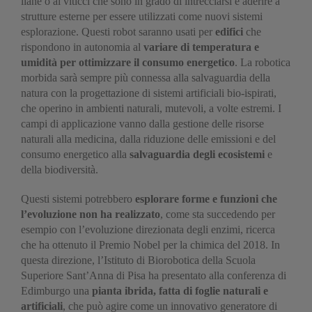
liane o ai viticci che sono in grado di intrecciarsi e aderire a
strutture esterne per essere utilizzati come nuovi sistemi
esplorazione. Questi robot saranno usati per
edifici
che
rispondono in autonomia al
variare di temperatura e
umidità per ottimizzare il consumo energetico
. La robotica
morbida sarà sempre più connessa alla salvaguardia della
natura con la progettazione di sistemi artificiali bio-ispirati,
che operino in ambienti naturali, mutevoli, a volte estremi. I
campi di applicazione vanno dalla gestione delle risorse
naturali alla medicina, dalla riduzione delle emissioni e del
consumo energetico alla
salvaguardia degli ecosistemi
e
della biodiversità.
Questi sistemi potrebbero
esplorare forme e funzioni che
l’evoluzione non ha realizzato
, come sta succedendo per
esempio con l’evoluzione direzionata degli enzimi, ricerca
che ha ottenuto il Premio Nobel per la chimica del 2018. In
questa direzione, l’Istituto di Biorobotica della Scuola
Superiore Sant’Anna di Pisa ha presentato alla conferenza di
Edimburgo una
pianta ibrida, fatta di foglie naturali e
artificiali
, che può agire come un innovativo generatore di