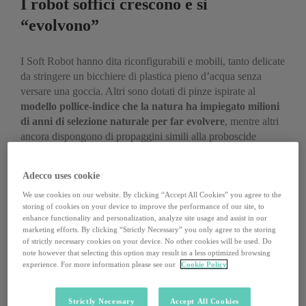
I robot soffici crescono e si
“evolvono”
I Soft Robot hanno dita riconfigurabili e mobili, tanto delicate
da stringere un bicchiere di plastica pieno d’acqua senza
versare una goccia. Altri sono dotati di pinze ispirate al
modello pollice-indice che la natura ha impiegato milioni
di anni di selezione naturale per far evolvere
, mentre altri
ancora dispongono di propaggini simili alla proboscide
dell’elefante o a braccia e ventose da polpi.
Adecco uses cookie
La
Harvard University
ha creato robot soffici a
forma di
stella marina
, in grado di strisciare solo grazie all’
azione
We use cookies on our website. By clicking “Accept All Cookies” you agree to the
storing of cookies on your device to improve the performance of our site, to
controllata dell’aria
che fluisce all’interno della struttura del
enhance functionality and personalization, analyze site usage and assist in our
robot. Gli scienziati della
Cornell University
invece si sono
marketing efforts. By clicking “Strictly Necessary” you only agree to the storing
concentrati su
nuovi materiali
, che combinano caratteristiche
of strictly necessary cookies on your device. No other cookies will be used. Do
note however that selecting this option may result in a less optimized browsing
elastiche e metalliche, con cui si sta pensando di aiutare le
experience. For more information please see our
Cookie Policy
barriere coralline a resistere e a riprendere vigore, ma anche
ad usi “in superficie”. Il risultato? Un “tendine” che si
autoripara se viene rotto.
Strictly Necessary
Accept All Cookies