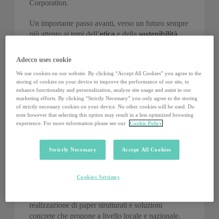
Corporation.
Un importante passo avanti, verso un futuro sempre
più attento ai temi dell’
etica
e della
sostenibilità
,
che segna la volontà di assumersi un impegno
formale a favore di persone, comunità, territorio,
Adecco uses cookie
ambiente e governance. Sempre con l’obiettivo di
We use cookies on our website. By clicking “Accept All Cookies” you agree to the
continuare a lavorare sulla consapevolezza della
storing of cookies on your device to improve the performance of our site, to
persona rispetto al ruolo professionale ricoperto o
enhance functionality and personalization, analyze site usage and assist in our
ambito, attraverso la
formazione
personalizzata, per
marketing efforts. By clicking “Strictly Necessary” you only agree to the storing
of strictly necessary cookies on your device. No other cookies will be used. Do
orientare i giovani verso il futuro del lavoro,
note however that selecting this option may result in a less optimized browsing
permettendo loro di investire sulla propria
experience. For more information please see our
Cookie Policy
occupabilità
, e supportare le aziende nello sviluppo
personale dei loro collaboratori.
Strictly Necessary
Accept All Cookies
Non solo. Sempre di più
PHYD lavorerà per
ridurre il mismatch delle competenze
all’interno
Cookies Settings
del mondo del lavoro e per diffondere i valori di
diversity & inclusion: il tutto – anche – attraverso la
realizzazione di paper strutturati e soluzioni
concrete che propone a livello locale e nazionale.