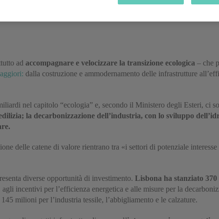
ia, Grecia, Irlanda, Lettonia, Lituania, Lussemburgo, Malta, Portogall
a in via di approvazione (Bulgaria, Paesi Bassi, Polonia, Svezia, Unghe
ttutto ad
accompagnare e velocizzare la transizione ecologica
– che p
aggiori:
dalla costruzione e ammodernamento delle infrastrutture all’effi
iardi nel capitolo “ecologia” e, secondo il Ministero degli Esteri, ci 
edilizia; la decarbonizzazione dell’industria, con lo sviluppo dell’id
are.
one delle catene di valore rientrano tra «i settori di potenziale interess
esenta diverse opportunità di investimento.
Lisbona ha stanziato 370 
ci, agli incentivi per l’efficienza energetica e alle misure per la decarbo
145 milioni per l’industria tessile, l’abbigliamento e le calzature.