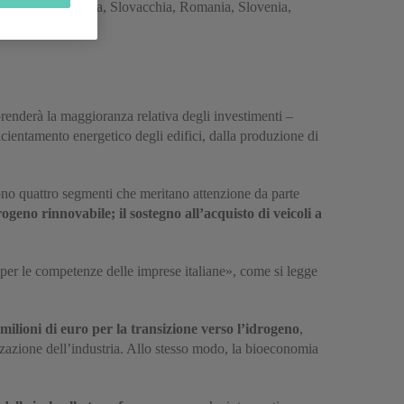
o, Repubblica Ceca, Slovacchia, Romania, Slovenia,
ria).
renderà la maggioranza relativa degli investimenti –
cientamento energetico degli edifici, dalla produzione di
sono quattro segmenti che meritano attenzione da parte
rogeno rinnovabile; il sostegno all’acquisto di veicoli a
e per le competenze delle imprese italiane», come si legge
milioni di euro per la transizione verso l’idrogeno
,
nizzazione dell’industria. Allo stesso modo, la bioeconomia