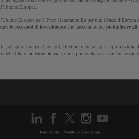
o nell’agosto 2021 come il portale dedicato alla trasparenza del PNRR, 
ell’Unione Europea.
ll’Unione Europea per il Next Generation Eu per tutti i Paesi d’Europa c’
ttare le occasioni di investimento
che nasceranno per
moltiplicare gli 
– ha spiegato Lorenzo Angeloni, Direttore Generale per la promozione d
delle filiere industriali italiane, come pure della loro eccellente expertis
Home
|
Contatti
|
Worldwide
|
Area stampa