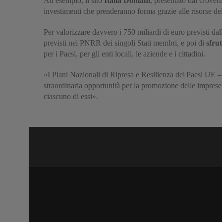
Ad esempio, il sito
Italia Domani
, presentato dal Govern
investimenti che prenderanno forma grazie alle risorse d
Per valorizzare davvero i 750 miliardi di euro previsti da
previsti nei PNRR dei singoli Stati membri, e poi di
sfru
per i Paesi, per gli enti locali, le aziende e i cittadini.
«I Piani Nazionali di Ripresa e Resilienza dei Paesi UE 
straordinaria opportunità per la promozione delle imprese e 
ciascuno di essi».