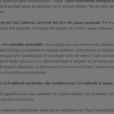
grandi progetti infrastrutturali – come l’
interconnessione energetica 
 potenziale punto di attrazione per le aziende italiane. Ma un’altra diret
he.
ti per 20,2 miliardi, sul totale dei 39,4 del piano nazionale.
Per le a
ione dell’industria, il sostegno all’acquisto di veicoli a basse emissioni 
i nella
mobilità sostenibile
, che svolgerà un ruolo chiave nella transizio
ardi il Belgio (considerando trasporto pubblico, infrastrutture pedonali e c
ressante per l’introduzione di tecnologie verdi nel settore; Cipro investi
 di Malta spiccano i 111 milioni destinati ai trasporti: si prevedono pro
rasporto alternativi, la diffusione di nuovi veicoli elettrici attraverso
o di veicoli a zero emissioni.
u 25,6 miliardi attribuisce alla mobilità
green
5,4 miliardi, la quota
di aggiudicazione sono garantite alle imprese italiane più strutturate, co
con sedi sul territorio.
 espresso soddisfazione anche per la valutazione dei Piani Nazionali pe