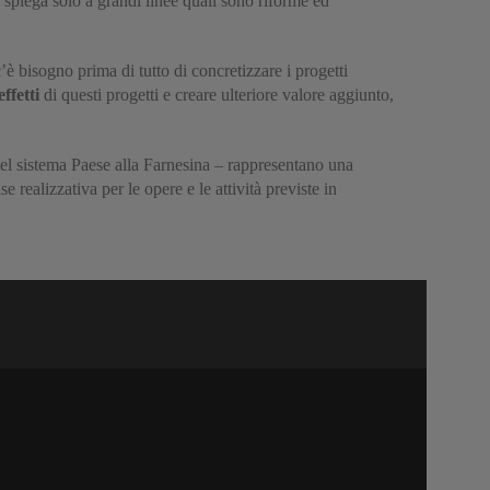
spiega solo a grandi linee quali sono riforme ed
è bisogno prima di tutto di concretizzare i progetti
effetti
di questi progetti e creare ulteriore valore aggiunto,
el sistema Paese alla Farnesina – rappresentano una
e realizzativa per le opere e le attività previste in