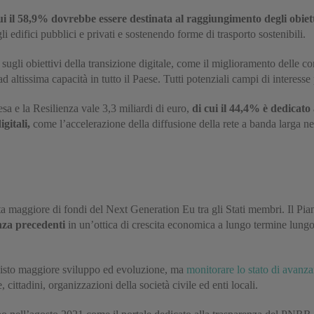
ui il 58,9% dovrebbe essere destinata al raggiungimento degli obiett
i edifici pubblici e privati e sostenendo forme di trasporto sostenibili.
sugli obiettivi della transizione digitale, come il miglioramento delle co
 altissima capacità in tutto il Paese. Tutti potenziali campi di interesse p
sa e la Resilienza vale 3,3 miliardi di euro,
di cui il 44,4% è dedicato
gitali,
come l’accelerazione della diffusione della rete a banda larga ne
ota maggiore di fondi del Next Generation Eu tra gli Stati membri. Il P
nza precedenti
in un’ottica di crescita economica a lungo termine lungo le
o visto maggiore sviluppo ed evoluzione, ma
monitorare lo stato di avanz
 cittadini, organizzazioni della società civile ed enti locali.