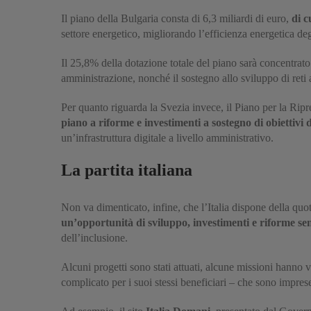
Il piano della Bulgaria consta di 6,3 miliardi di euro,
di c
settore energetico, migliorando l’efficienza energetica degl
Il 25,8% della dotazione totale del piano sarà concentrato 
amministrazione, nonché il sostegno allo sviluppo di reti ad
Per quanto riguarda la Svezia invece, il Piano per la Ripre
piano a riforme e investimenti a sostegno di obiettivi di
un’infrastruttura digitale a livello amministrativo.
La partita italiana
Non va dimenticato, infine, che l’Italia dispone della qu
un’opportunità di sviluppo, investimenti e riforme se
dell’inclusione.
Alcuni progetti sono stati attuati, alcune missioni hann
complicato per i suoi stessi beneficiari – che sono imprese,