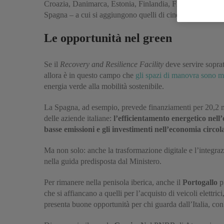
Croazia, Danimarca, Estonia, Finlandia, Francia, German
Spagna – a cui si aggiungono quelli di cinque Paesi ancor
Le opportunità nel green
Se il
Recovery and Resilience Facility
deve servire sopra
allora è in questo campo che
gli spazi di manovra sono m
energia verde alla mobilità sostenibile.
La Spagna, ad esempio, prevede finanziamenti per 20,2 mil
delle aziende italiane:
l’efficientamento energetico nell’
basse emissioni e gli investimenti nell’economia circol
Ma non solo: anche la trasformazione digitale e l’integrazi
nella guida predisposta dal Ministero.
Per rimanere nella penisola iberica, anche il
Portogallo
pr
che si affiancano a quelli per l’acquisto di veicoli elettri
presenta buone opportunità per chi guarda dall’Italia, con 