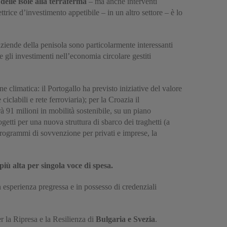
delle isole alla terraferma
– ma anche interventi
trice d’investimento appetibile – in un altro settore – è lo
ziende della penisola sono particolarmente interessanti
e gli investimenti nell’economia circolare gestiti
ne climatica: il Portogallo ha previsto iniziative del valore
iclabili e rete ferroviaria); per la Croazia il
rà 91 milioni in mobilità sostenibile, su un piano
getti per una nuova struttura di sbarco dei traghetti (a
 programmi di sovvenzione per privati e imprese, la
 più alta per singola voce di spesa.
n esperienza pregressa e in possesso di credenziali
r la Ripresa e la Resilienza di
Bulgaria e Svezia
.