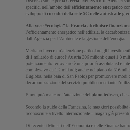
Discorso simile per la
Grecia
. Nel PNRR di Atene ci sono 
specifici nell’ambito dell’
efficientamento energetico
come
sviluppo di
corridoi della rete 5G nelle autostrade
grec
Alla voce “ecologia” la Francia attribuisce finanziamen
l’efficientamento energetico nell’edilizia, la decarbonizzaz
dall’Agenzia per l’Ambiente e la gestione dell’energia.
Meritano invece un’attenzione particolare gli investiment
di 1 miliardo di euro; l’Austria 306 milioni; quasi 1,3 mili
potenziamento ferroviario è una priorità assoluta ed è inte
complessivo da 1,2 miliardi; anche nel piano da 316 milioni
Bugibba, nella baia di San Paolo) per promuovere modi di t
decarbonizzazione del servizio pubblico mediante l’utilizz
E non può mancare l’attenzione del
piano tedesco
, che
s
Secondo la guida della Farnesina, le maggiori possibilità 
riconosciute a livello internazionale – magari già presenti 
Di recente i Ministri dell’Economia e delle Finanze hanno