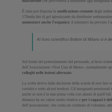
mascherine
che provvederà a distribuire agli insegnanti e
È stata poi disposta la
sanificazione costante
degli ambien
170mila litri di gel igienizzante da distribuire settimanal
aumentare anche l’organico
: il ministero ha previsto 
Al liceo scientifico Bottoni di Milano si è d
Sul fronte del potenziamento del personale, al liceo scien
dell’Associazione «Non Uno di Meno», normalmente ope
colleghi nelle lezioni alternate.
La scelta deriva dalla decisione della scuola di non fare 
corridoi e sotto alcuni tendoni. Gli insegnanti pensionati
anche se non è la mia prima volta con alunni di quell’età
distanza ha un valore molto relativo e
per i ragazzi è de
dell’associazione, che conta un centinaio di volontari, att