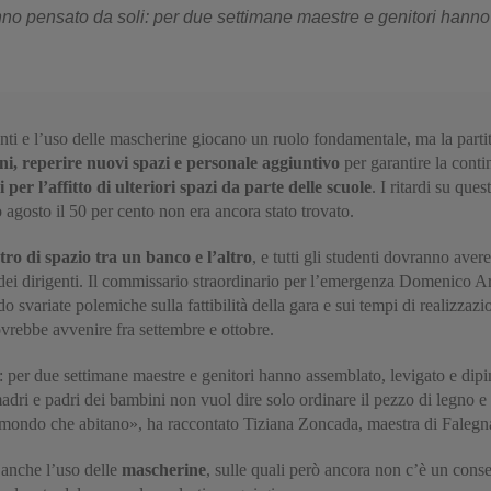
nno pensato da soli: per due settimane maestre e genitori hanno
ienti e l’uso delle mascherine giocano un ruolo fondamentale, ma la partit
oni, reperire nuovi spazi e personale aggiuntivo
per garantire la contin
 per l’affitto di ulteriori spazi da parte delle scuole
. I ritardi su que
 agosto il 50 per cento non era ancora stato trovato.
ro di spazio tra un banco e l’altro
, e tutti gli studenti dovranno ave
 dei dirigenti. Il commissario straordinario per l’emergenza Domenico Ar
o svariate polemiche sulla fattibilità della gara e sui tempi di realizzaz
ovrebbe avvenire fra settembre e ottobre.
: per due settimane maestre e genitori hanno assemblato, levigato e dip
madri e padri dei bambini non vuol dire solo ordinare il pezzo di legno e 
il mondo che abitano», ha raccontato Tiziana Zoncada, maestra di Falegna
è anche l’uso delle
mascherine
, sulle quali però ancora non c’è un conse