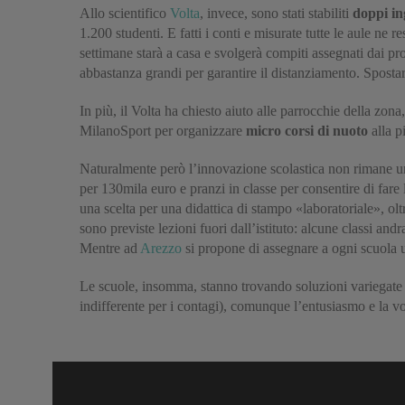
Allo scientifico
Volta
, invece, sono stati stabiliti
doppi in
1.200 studenti. E fatti i conti e misurate tutte le aule ne
settimane starà a casa e svolgerà compiti assegnati dai p
abbastanza grandi per garantire il distanziamento. Spostar
In più, il Volta ha chiesto aiuto alle parrocchie della zona
MilanoSport per organizzare
micro corsi di nuoto
alla p
Naturalmente però l’innovazione scolastica non rimane un
per 130mila euro e pranzi in classe per consentire di fare
una scelta per una didattica di stampo «laboratoriale», olt
sono previste lezioni fuori dall’istituto: alcune classi and
Mentre ad
Arezzo
si propone di assegnare a ogni scuola u
Le scuole, insomma, stanno trovando soluzioni variegate 
indifferente per i contagi), comunque l’entusiasmo e la v