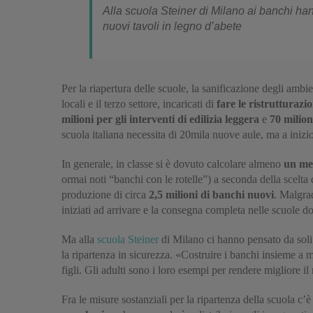
Alla scuola Steiner di Milano ai banchi ha
nuovi tavoli in legno d’abete
Per la riapertura delle scuole, la sanificazione degli amb
locali e il terzo settore, incaricati di
fare le ristrutturazi
milioni per gli interventi di edilizia leggera
e
70 milioni
scuola italiana necessita di 20mila nuove aule, ma a inizio
In generale, in classe si è dovuto calcolare almeno
un met
ormai noti “banchi con le rotelle”) a seconda della scelta
produzione di circa
2,5 milioni di banchi nuovi
. Malgrad
iniziati ad arrivare e la consegna completa nelle scuole d
Ma alla
scuola Steiner
di Milano ci hanno pensato da soli
la ripartenza in sicurezza. «Costruire i banchi insieme a 
figli. Gli adulti sono i loro esempi per rendere migliore 
Fra le misure sostanziali per la ripartenza della scuola c’