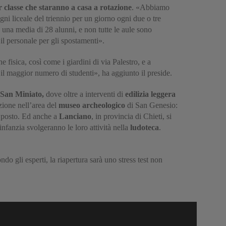
 classe che staranno a casa a rotazione
. «Abbiamo
gni liceale del triennio per un giorno ogni due o tre
 una media di 28 alunni, e non tutte le aule sono
il personale per gli spostamenti».
e fisica, così come i giardini di via Palestro, e a
il maggior numero di studenti», ha aggiunto il preside.
San Miniato,
dove oltre a interventi di
edilizia leggera
zione nell’area del
museo archeologico
di San Genesio:
el posto. Ed anche a
Lanciano
, in provincia di Chieti, si
infanzia svolgeranno le loro attività nella
ludoteca
.
o gli esperti, la riapertura sarà uno stress test non