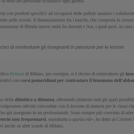
 al resto del personale scolastico ogni giorno.
ti con prodotti specifici: ad occuparsi delle pulizie saranno i collaborato
mente nelle scuole. Il distanziamento fra i banchi, che comporta la creazi
l’assunzione di 80mila nuove unità fra docenti e Ata, i quali però, in ca
eciso di reintrodurre gli insegnanti in pensione per le lezioni
tifico
Bottoni
di Milano, per esempio, si è deciso di reintrodurre gli
inse
rativi con
corsi pomeridiani per contrastare il fenomeno dell’abband
uso della
didattica a distanza
, allestendo piuttosto tutti gli spazi possibi
 svolgeranno attività concordate con il docente di materia per le classi c
: ho già insegnato in un professionale. Sono sempre più convinta di ader
leterio non frequentarsi
, soprattutto a questa età», ha detto al Corrier
ivi anche su altre scuole di Milano.