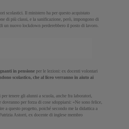
ri scolastici. Il ministero ha per questo acquistato
one di più classi, e la sanificazione, però, impongono di
so di un nuovo lockdown perderebbero il posto di lavoro.
gnanti in pensione
per le lezioni: ex docenti volontari
ono scolastico, che al liceo verranno in aiuto ai
li per tenere gli alunni a scuola, anche fra laboratori,
he dovranno per forza di cose sdoppiarsi: «Ne sono felice,
ire a questo progetto, poiché secondo me la didattica a
e Patrizia Astorri, ex docente di inglese membro