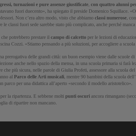
gressi, turnazioni e pure assenze giustificate
,
con quattro alunni per
 restavano fuori duecento», ha spiegato il preside Domenico Squillace. «O
rofessori. Non c’era altro modo, visto che abbiamo
classi numerose
, con
e le classi fuori sede sarebbe stato più complicato, anche perché manca 
, che potrebbero prestare il
campo di calcetto
per le lezioni di educazion
iscina Cozzi. «Stiamo pensando a più soluzioni, per accogliere a scuola 
a prerogativa delle grandi città: un buon esempio viene dalle scuole di
 lezione anche nello spazio della mensa, in una scuola primaria si farà le
re che più sicura, nelle parole di Giulia Profeti, assessore alla scuola d
ranno al
Parco delle Arti musicali
, mentre 90 bambini della scuola dell’
n parco per una didattica all’aperto «secondo il modello aristotelico».
per la ripartenza. E sebbene molti
punti oscuri
ancora rimangano (second
oglia di ripartire non mancano.