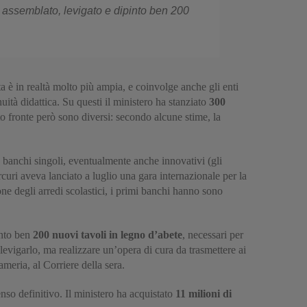
 assemblato, levigato e dipinto ben 200
a è in realtà molto più ampia, e coinvolge anche gli enti
uità didattica. Su questi il ministero ha stanziato
300
sto fronte però sono diversi: secondo alcune stime, la
re banchi singoli, eventualmente anche innovativi (gli
curi aveva lanciato a luglio una gara internazionale per la
ione degli arredi scolastici, i primi banchi hanno sono
into ben
200 nuovi tavoli in legno d’abete
, necessari per
levigarlo, ma realizzare un’opera di cura da trasmettere ai
meria, al Corriere della sera.
nso definitivo. Il ministero ha acquistato
11 milioni di