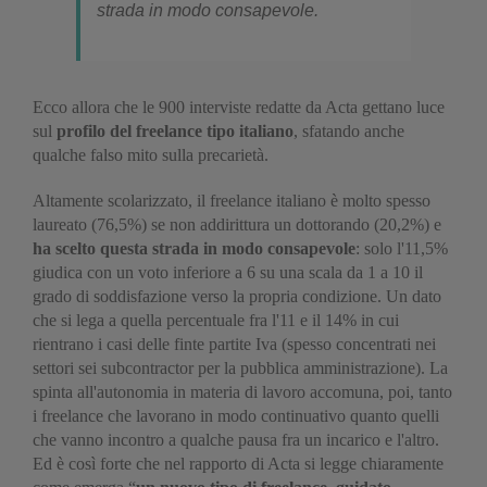
strada in modo consapevole.
Ecco allora che le 900 interviste redatte da Acta
gettano luce
sul
profilo del freelance tipo italiano
, sfatando anche
qualche falso mito sulla precarietà.
Altamente scolarizzato, il freelance italiano è molto spesso
laureato (76,5%) se non addirittura un dottorando (20,2%) e
ha scelto questa strada in modo consapevole
: solo l'11,5%
giudica con un voto inferiore a 6 su una scala da 1 a 10 il
grado di soddisfazione verso la propria condizione. Un dato
che si lega a quella percentuale fra l'11 e il 14% in cui
rientrano i casi delle finte partite Iva (spesso concentrati nei
settori sei subcontractor per la pubblica amministrazione). La
spinta all'autonomia in materia di lavoro accomuna, poi, tanto
i freelance che lavorano in modo continuativo quanto quelli
che vanno incontro a qualche pausa fra un incarico e l'altro.
Ed è così forte che nel rapporto di Acta si legge chiaramente