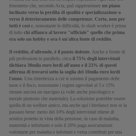
fenomeno che, secondo Acta, può rappresentare
un piano
inclinato verso la perdita di qualità e specializzazione o
verso il deterioramento delle competenze
.
Certo, non per
tutti è così
e, nonostante le difficoltà, lo slash worker è prima
di tutto
chi affianca al lavoro "ufficiale" quello che prima
era solo un hobby e ora è un'altra fonte di reddito
.
Il reddito, d'altronde, è il punto dolente
. Anche a fronte di
più professioni in parallelo, circa
il 75% degli intervistati
dichiara 30mila euro lordi all'anno e il 23% di questi
afferma di trovarsi sotto la soglia dei 10mila euro lordi
l'anno
. Una ristrettezza a cui si somma il pagamento delle
tasse e il fisco, nonostante i regimi agevolati al 5 e 15%
rimane ancora un macigno (a volte anche psicologico e
morale piuttosto che materiale). La soluzione potrebbe essere
quella di un welfare amico, ma anche qui i freelance non se la
passano bene: meno del 10% degli intervistati ritiene di
sentirsi protetto in vista della pensione, in caso di malattia,
maternità e infortunio e solo il 20% paga assicurazioni
volontarie per malattia e infortuni e versa contributi per una