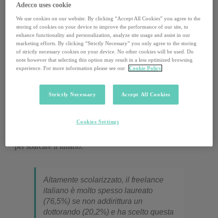
Adecco uses cookie
A fotografare questa categoria ci ha pensato un report
Acta,
Associazione italiana dei freelance
, come parte del progetto
We use cookies on our website. By clicking “Accept All Cookies” you agree to the
storing of cookies on your device to improve the performance of our site, to
europeo I-Wire che ha coinvolto otto paesi membri.
enhance functionality and personalization, analyze site usage and assist in our
marketing efforts. By clicking “Strictly Necessary” you only agree to the storing
A livello quantitativo,
in Italia
, secondo i dati Istat relativi al
of strictly necessary cookies on your device. No other cookies will be used. Do
2017,
ci sono
5,3 milioni di lavoratori autonomi e
note however that selecting this option may result in a less optimized browsing
experience. For more information please see our
Cookie Policy
rappresentano il 23% degli occupati
: 8 punti percentuali in
più rispetto alla media Ue del 15%. Di questi, secondo
Eurostat, circa 3,5 si definiscono freelance, ossia persone che
Strictly Necessary
Accept All Cookies
guadagnano con attività autonome attraverso la prestazione
del proprio servizio a committenti esterni. Dati che non
Cookies Settings
tengono però conto della
stratificazione degli impegni
lavorativi
che, per passione o necessità, i freelance assumono
per sbarcare il lunario.
Altamente scolarizzato, il freelance
italiano è molto spesso laureato
(76,5%) se non addirittura un
dottorando (20,2%) e ha scelto questa