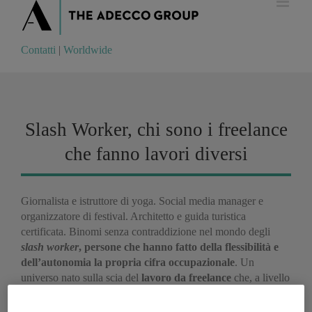
Contatti
|
Worldwide
Contatti
|
Worldwide
Slash Worker, chi sono i freelance
che fanno lavori diversi
Giornalista e istruttore di yoga. Social media manager e
organizzatore di festival. Architetto e guida turistica
certificata. Binomi senza contraddizione nel mondo degli
slash worker
, persone che hanno fatto della flessibilità e
dell’autonomia la propria cifra occupazionale
. Un
universo nato sulla scia del
lavoro da freelance
che, a livello
europeo, nel periodo 2011-2015, è
aumentato di oltre il
13%
a fronte di una crescita generale degli occupati del 2%.