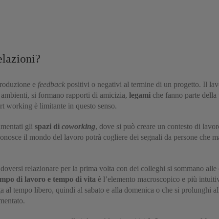
elazioni?
 produzione e
feedback
positivi o negativi al termine di un progetto. Il l
 ambienti, si formano rapporti di amicizia,
legami
che fanno parte della 
t working è limitante in questo senso.
umentati gli
spazi di
coworking
, dove si può creare un contesto di lavoro
nosce il mondo del lavoro potrà cogliere dei segnali da persone che mag
 doversi relazionare per la prima volta con dei colleghi si sommano alle c
empo di lavoro e tempo di vita
è l’elemento macroscopico e più intuiti
a al tempo libero, quindi al sabato e alla domenica o che si prolunghi al
mentato.