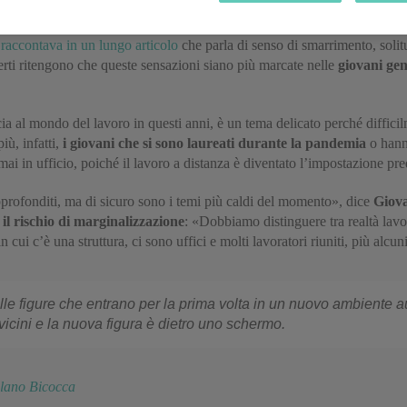
scrivania, niente colleghi intorno.
o raccontava in un lungo articolo
che parla di senso di smarrimento, soli
rti ritengono che queste sensazioni siano più marcate nelle
giovani gen
ia al mondo del lavoro in questi anni, è un tema delicato perché difficil
ù, infatti,
i giovani che si sono laureati durante la pandemia
o hanno
i in ufficio, poiché il lavoro a distanza è diventato l’impostazione pre
pprofonditi, ma di sicuro sono i temi più caldi del momento», dice
Giova
è
il rischio di
marginalizzazione
: «Dobbiamo distinguere tra realtà lav
in cui c’è una struttura, ci sono uffici e molti lavoratori riuniti, più alcu
elle figure che entrano per la prima volta in un nuovo ambient
 vicini e la nuova figura è dietro uno schermo.
ilano Bicocca