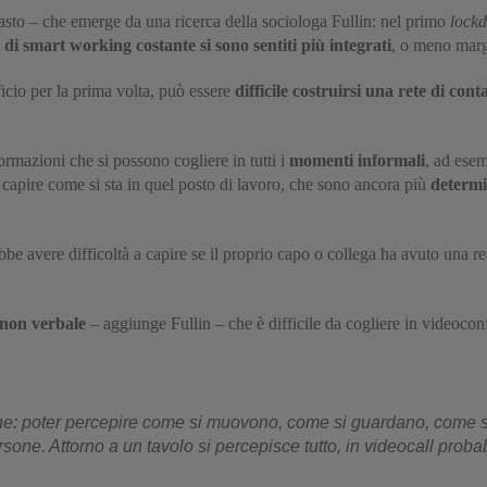
rasto – che emerge da una ricerca della sociologa Fullin: nel primo
lock
i di smart working costante si sono sentiti più integrati
, o meno marg
icio per la prima volta, può essere
difficile costruirsi una rete di conta
ormazioni che si possono cogliere in tutti i
momenti informali
, ad esem
 capire come si sta in quel posto di lavoro, che sono ancora più
determi
 avere difficoltà a capire se il proprio capo o collega ha avuto una rea
 non verbale
– aggiunge Fullin – che è difficile da cogliere in videoco
: poter percepire come si muovono, come si guardano, come si 
ersone. Attorno a un tavolo si percepisce tutto, in
videocall
probab