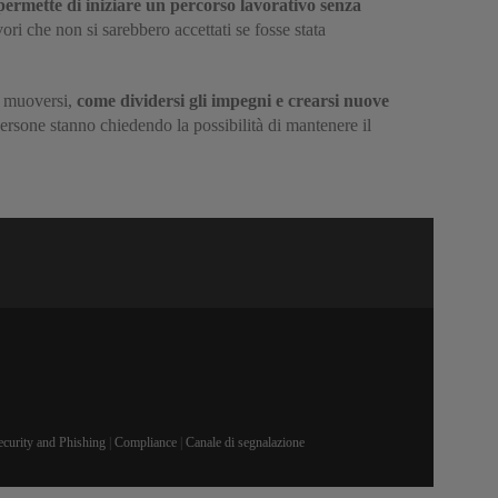
ermette di iniziare un percorso lavorativo senza
vori che non si sarebbero accettati se fosse stata
me muoversi,
come dividersi gli impegni e crearsi nuove
ersone stanno chiedendo la possibilità di mantenere il
ecurity and Phishing
|
Compliance
|
Canale di segnalazione