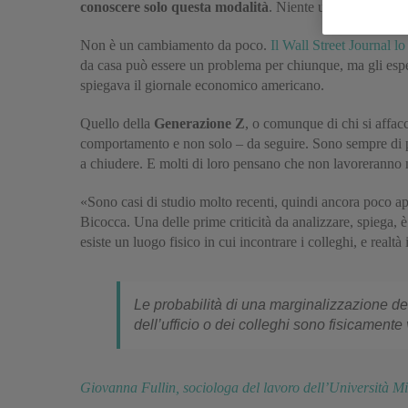
conoscere solo questa modalità
. Niente ufficio, niente 
Non è un cambiamento da poco.
Il Wall Street Journal l
da casa può essere un problema per chiunque, ma gli espe
spiegava il giornale economico americano.
Quello della
Generazione Z
, o comunque di chi si affacc
comportamento e non solo – da seguire. Sono sempre di pi
a chiudere. E molti di loro pensano che non lavoreranno ma
«Sono casi di studio molto recenti, quindi ancora poco a
Bicocca. Una delle prime criticità da analizzare, spiega, 
esiste un luogo fisico in cui incontrare i colleghi, e realtà 
Le probabilità di una marginalizzazione d
dell’ufficio o dei colleghi sono fisicamente
Giovanna Fullin, sociologa del lavoro dell’Università M