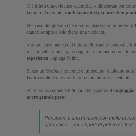
C’è infatti una evidenza scientifica – dimostrata per cont
lavorare da remoto,
molti lavoratori già inseriti in pian
Nel caso dei giovani che devono inserirsi in un nuovo uff
stando sempre e solo dietro una webcam.
«In quel caso manca del tutto quell’aspetto legato alle inf
macchinetta, o nella pausa sigaretta: momenti cruciali per
esperienza
», spiega Fullin.
Senza un
feedback
coerente e immediato, qualcuno potrebbe
lavoro svolto è davvero buono o anche solo accettabile.
«C’è poi ovviamente tutto ciò che riguarda il
linguaggio
avere grande peso
».
Pensiamo a una riunione con molte persone
gerarchica e dei rapporti di potere tra le p