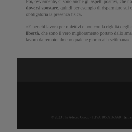
Poi, ovviamente, ci sono anche gli aspetti positivi, che no
doversi spostare
, quindi per esempio di risparmiare sui co
obbligatoria la presenza fisica.
«E per chi lavora per obiettivi e non con la rigidità degli
libertà
, che sono il vero miglioramento portato dallo sma
lavoro da remoto almeno qualche giorno alla settimana».
© 2023 The Adecco Group - P.IVA 10539160969 |
Terms