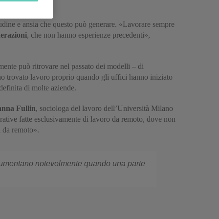
tudine e ansia che questo può generare. «Lavorare sempre
erazioni
, che non hanno esperienze precedenti»,
mente può ritrovare nel passato dei modelli – di
 trovato lavoro proprio quando gli uffici hanno iniziato
definita di molte aziende.
nna Fullin
, sociologa del lavoro dell’Università Milano
orative fatte esclusivamente di lavoro da remoto, dove non
ni da remoto».
e aumentano notevolmente quando una parte