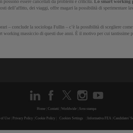
n possono essere cancellati da problemi e criticità.
Lo smart working p
sti dell’affitto, dei viaggi, offre magari la possibilità di sperimentare la
 orari – conclude la sociologa Fullin – c’è la possibilità di scegliere co
rt working massiccio di questi due anni. È il motivo per cui tantissime p
Home
|
Contatti
|
Worldwide
|
Area stampa
 of Use
|
Privacy Policy
|
Cookie Policy
|
Cookies Settings
|
Informativa FEA
|
Candidates' S