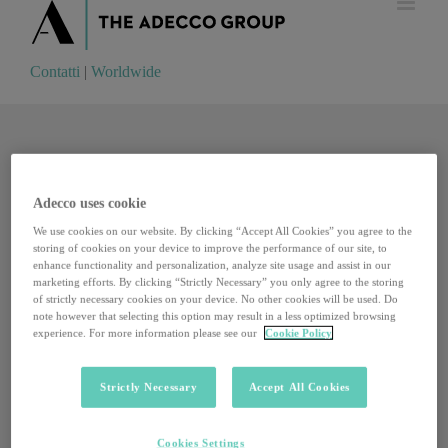
Contatti
|
Worldwide
Contatti
|
Worldwide
Adecco uses cookie
We use cookies on our website. By clicking “Accept All Cookies” you agree to the
storing of cookies on your device to improve the performance of our site, to
enhance functionality and personalization, analyze site usage and assist in our
marketing efforts. By clicking “Strictly Necessary” you only agree to the storing
of strictly necessary cookies on your device. No other cookies will be used. Do
note however that selecting this option may result in a less optimized browsing
experience. For more information please see our
Cookie Policy
Strictly Necessary
Accept All Cookies
Disabilità e lavoro, l’accomodamento ragionevole
Cookies Settings