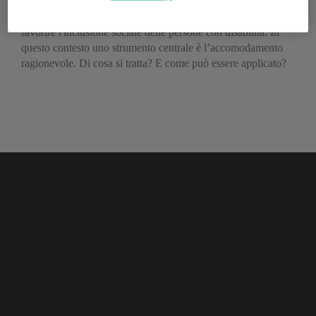
Il lavoro ricopre un ruolo di fondamentale importanza per
favorire l'inclusione sociale delle persone con disabilità. In
questo contesto uno strumento centrale è l’accomodamento
ragionevole. Di cosa si tratta? E come può essere applicato?