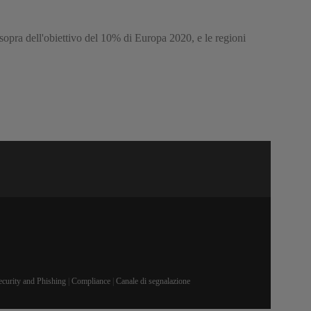
 sopra dell'obiettivo del 10% di Europa 2020, e le regioni
ecurity and Phishing
|
Compliance
|
Canale di segnalazione