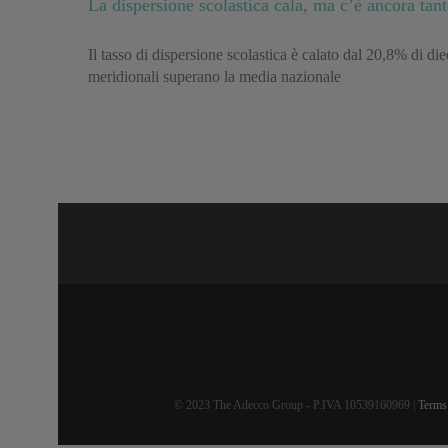
La dispersione scolastica cala, ma c’è ancora tant
Il tasso di dispersione scolastica è calato dal 20,8% di d
meridionali superano la media nazionale
© 2023 The Adecco Group - P.IVA 10539160969 |
Terms