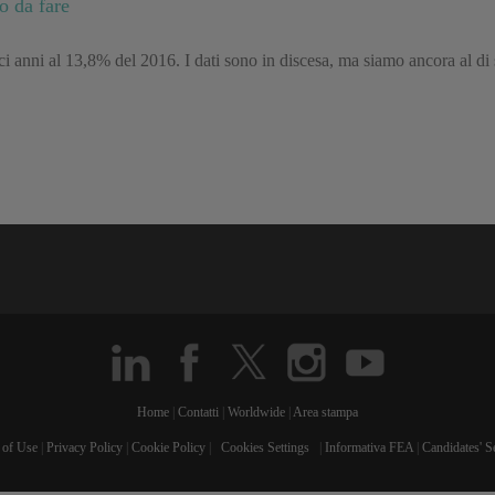
o da fare
ieci anni al 13,8% del 2016. I dati sono in discesa, ma siamo ancora al di
Home
|
Contatti
|
Worldwide
|
Area stampa
 of Use
|
Privacy Policy
|
Cookie Policy
|
Cookies Settings
|
Informativa FEA
|
Candidates' S