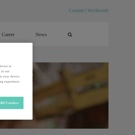
Contatti
|
Worldwide
Career
News
Career
News
device to
 in our
on your device.
ing experience.
All Cookies