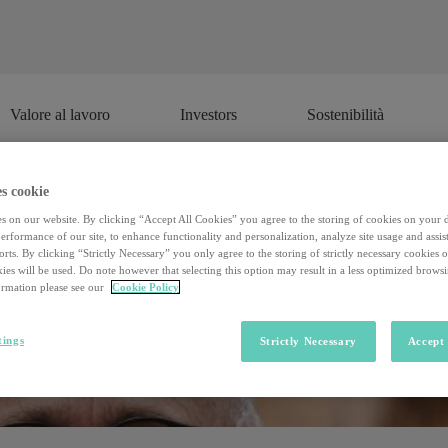
Valore al lavoro
Investors
Sostenibilità
Valore al lavoro
Investors
Sostenibilità
s cookie
s on our website. By clicking “Accept All Cookies” you agree to the storing of cookies on your 
rformance of our site, to enhance functionality and personalization, analyze site usage and assist
rts. By clicking “Strictly Necessary” you only agree to the storing of strictly necessary cookies 
ies will be used. Do note however that selecting this option may result in a less optimized brows
rmation please see our
Cookie Policy
tings
Strictly Necessary
Accept 