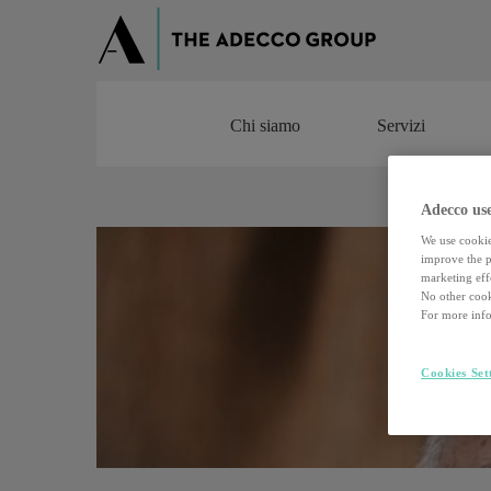
Chi siamo
Servizi
Chi siamo
Servizi
Adecco use
We use cookie
improve the pe
marketing effo
No other cook
For more info
Cookies Set