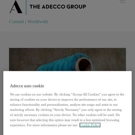
Contatti
|
Worldwide
Contatti
|
Worldwide
Adecco uses cookie
We use cookies on our website. By clicking “Accept All Cookies” you agree to the
storing of cookies on your device to improve the performance of our site, to
enhance functionality and personalization, analyze site usage and assist in our
marketing efforts. By clicking “Strictly Necessary” you only agree to the storing
of strictly necessary cookies on your device. No other cookies will be used. Do
note however that selecting this option may result in a less optimized browsing
experience. For more information please see our
Cookie Policy
L’economia circolare e la rivoluzione industriale del