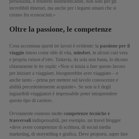
personalità, e renderlo indimenticabile, non solo per gli
incredibili itinerari, ma anche per i legami umani che si
creano fra sconosciuti.»
Oltre la passione, le competenze
Cosa accomuna questi tre lavori è evidente: la
passione per il
viaggio
inteso come stile di vita,
mindset
, in alcuni casi vera
e propria
raison d’etre
. Tuttavia, da sola non basta, lo dicono
chiaramente le tre ospiti: «Non si inizia a fare questo lavoro
per iniziare a viaggiare, bisognerebbe aver viaggiato – e
anche tanto – prima per mettere sul tavolo conoscenze e
abilità precedentemente acquisite». Se non si è degli
inguaribili viaggiatori è impensabile poter intraprendere
questo tipo di carriere.
Ovviamente esistono molte
competenze tecniche e
trasversali
indispensabili, per esempio, un travel blogger
«deve avere competenze di scrittura, di social media
marketing, di storytelling e grafica. Deve proporsi, saper fare