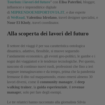
Tourism: i lavori del futuro
” con
Elisa Paterlini
, blogger,
influencer e imprenditrice digitale
di
MIPRENDOEMIPORTOVIA.IT
, e due esperte
di
WeRoad
,
Valentina Idrofano
, travel designer specialist, e
Nour El Kholy
, travel coordinator.
Alla scoperta dei lavori del futuro
Il settore dei viaggi è per sua caratteristica ontologica
dinamico, adattivo, flessibile, si muove seguendo
l’andamento economico, gli eventi geo-politici, le gambe e i
sogni dei viaggiatori e le tendenze tecnologiche. Per questo,
nascono di continuo nuovi ruoli, professioni che fino a ieri
neppure immaginavamo e da tempo, prima che la pandemia
fermasse il dito sul mappamondo, erano emersi almeno 30
lavori diversi, come il
community manager
, il
deep
walking trainer
, la
guida esperienziale
, il
revenue
manager
, solo per fare degli esempi.
Le tre relatrici hanno raccontato alla giornalista Silvia