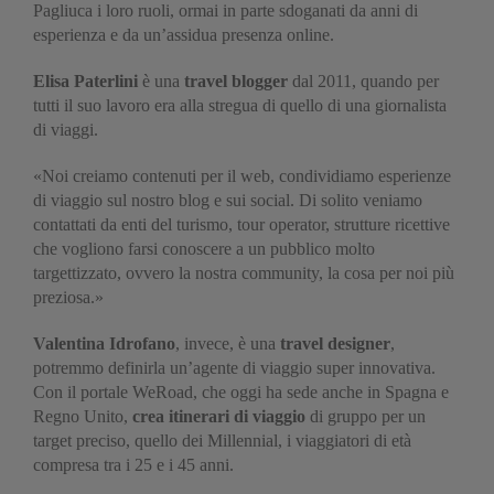
Pagliuca i loro ruoli, ormai in parte sdoganati da anni di
esperienza e da un’assidua presenza online.
Elisa Paterlini
è una
travel blogger
dal 2011, quando per
tutti il suo lavoro era alla stregua di quello di una giornalista
di viaggi.
«Noi creiamo contenuti per il web, condividiamo esperienze
di viaggio sul nostro blog e sui social. Di solito veniamo
contattati da enti del turismo, tour operator, strutture ricettive
che vogliono farsi conoscere a un pubblico molto
targettizzato, ovvero la nostra community, la cosa per noi più
preziosa.»
Valentina Idrofano
, invece, è una
travel designer
,
potremmo definirla un’agente di viaggio super innovativa.
Con il portale WeRoad, che oggi ha sede anche in Spagna e
Regno Unito,
crea itinerari di viaggio
di gruppo per un
target preciso, quello dei Millennial, i viaggiatori di età
compresa tra i 25 e i 45 anni.