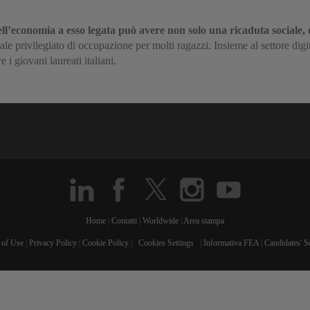
dell’economia a esso legata può avere non solo una ricaduta social
ale privilegiato di occupazione per molti ragazzi. Insieme al settore di
i giovani laureati italiani.
Home
|
Contatti
|
Worldwide
|
Area stampa
 of Use
|
Privacy Policy
|
Cookie Policy
|
Cookies Settings
|
Informativa FEA
|
Candidates' S