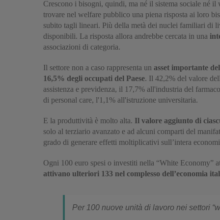
Crescono i bisogni, quindi, ma né il sistema sociale né il
trovare nel welfare pubblico una piena risposta ai loro bis
subito tagli lineari. Più della metà dei nuclei familiari d
disponibili. La risposta allora andrebbe cercata in una
int
associazioni di categoria.
Il settore non a caso rappresenta un
asset importante de
16,5% degli occupati del Paese
. Il 42,2% del valore dell
assistenza e previdenza, il 17,7% all'industria del farmaco
di personal care, l'1,1% all'istruzione universitaria.
E la
produttività è molto alta.
Il valore aggiunto di cias
solo al terziario avanzato e ad alcuni comparti del mani
grado di generare effetti moltiplicativi sull’intera econom
Ogni 100 euro spesi o investiti nella “White Economy” a
attivano ulteriori 133 nel complesso dell’economia ita
Per 100 nuove unità di lavoro nei settori “w