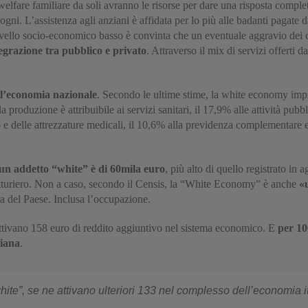
 welfare familiare da soli avranno le risorse per dare una risposta comp
ogni. L’assistenza agli anziani è affidata per lo più alle badanti pagate d
i livello socio-economico basso è convinta che un eventuale aggravio dei c
egrazione tra pubblico e privato
. Attraverso il mix di servizi offerti 
ll’economia nazionale
. Secondo le ultime stime, la white economy im
a produzione è attribuibile ai servizi sanitari, il 17,9% alle attività pubb
 e delle attrezzature medicali, il 10,6% alla previdenza complementare e a
cun addetto “white” è di 60mila euro
, più alto di quello registrato in 
fatturiero. Non a caso, secondo il Censis, la “White Economy” è anche
«
ia del Paese. Inclusa l’occupazione.
ttivano 158 euro di reddito aggiuntivo nel sistema economico. E
per 10
liana
.
hite”, se ne attivano ulteriori 133 nel complesso dell’economia i