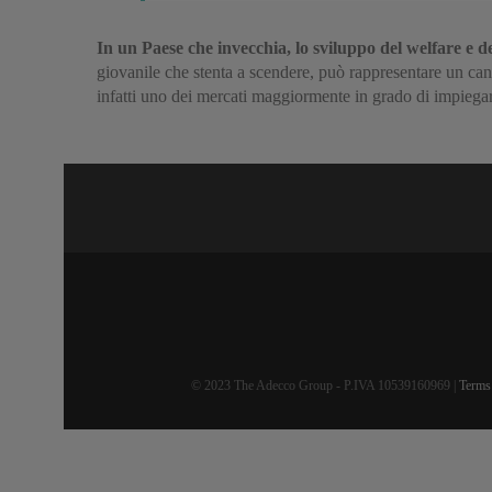
In un Paese che invecchia, lo sviluppo del welfare e 
giovanile che stenta a scendere, può rappresentare un can
infatti uno dei mercati maggiormente in grado di impiegare 
© 2023 The Adecco Group - P.IVA 10539160969 |
Terms