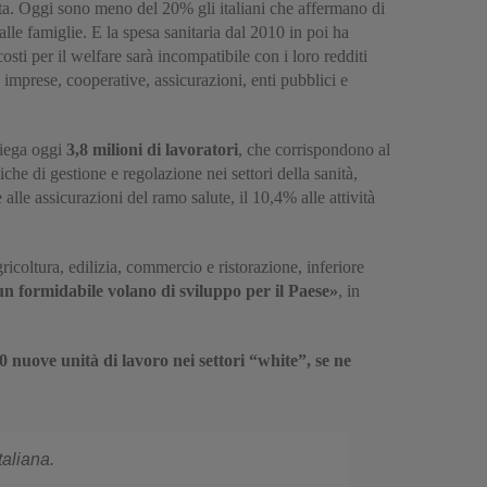
leta. Oggi sono meno del 20% gli italiani che affermano di
alle famiglie. E la spesa sanitaria dal 2010 in poi ha
osti per il welfare sarà incompatibile con i loro redditi
da imprese, cooperative, assicurazioni, enti pubblici e
piega oggi
3,8 milioni di lavoratori
, che corrispondono al
liche di gestione e regolazione nei settori della sanità,
lle assicurazioni del ramo salute, il 10,4% alle attività
agricoltura, edilizia, commercio e ristorazione, inferiore
un formidabile volano di sviluppo per il Paese»
, in
0 nuove unità di lavoro nei settori “white”, se ne
taliana.