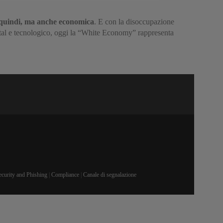
e, quindi, ma anche economica
. E con la disoccupazione
gital e tecnologico, oggi la “White Economy” rappresenta
ecurity and Phishing
|
Compliance
|
Canale di segnalazione