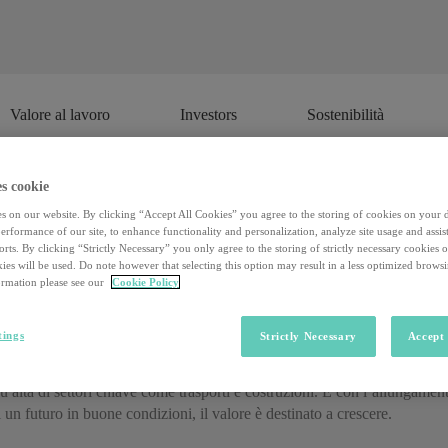
Valore al lavoro
Investors
Sostenibilità
Valore al lavoro
Investors
Sostenibilità
s cookie
s on our website. By clicking “Accept All Cookies” you agree to the storing of cookies on your 
nomy, il futuro del lavoro si trova (
rformance of our site, to enhance functionality and personalization, analyze site usage and assist
rts. By clicking “Strictly Necessary” you only agree to the storing of strictly necessary cookies 
ies will be used. Do note however that selecting this option may result in a less optimized brows
rmation please see our
Cookie Policy
ei servizi sanitari e di cura rivolti alle persone, dai malati ai disabili fin
diagnostica, e anche il settore dell’assistenza personale. Dal privato al p
tings
Strictly Necessary
Accept 
benessere della persona
hanno raggiunto un valore complessivo di
29
 alta di settori chiave come trasporti e costruzioni. E con l’allungamen
i un futuro in buone condizioni, il valore è destinato a crescere.