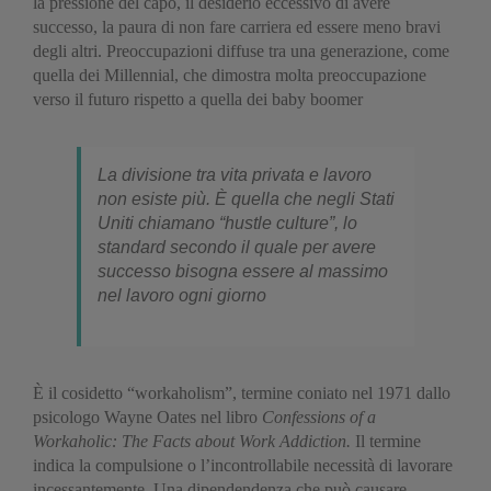
la pressione del capo, il desiderio eccessivo di avere
successo, la paura di non fare carriera ed essere meno bravi
degli altri. Preoccupazioni diffuse tra una generazione, come
quella dei Millennial, che dimostra molta preoccupazione
verso il futuro rispetto a quella dei baby boomer
La divisione tra vita privata e lavoro
non esiste più. È quella che negli Stati
Uniti chiamano “hustle culture”, lo
standard secondo il quale per avere
successo bisogna essere al massimo
nel lavoro ogni giorno
È il cosidetto “workaholism”, termine coniato nel 1971 dallo
psicologo Wayne Oates nel libro
Confessions of a
Workaholic: The Facts about Work Addiction.
Il termine
indica la compulsione o l’incontrollabile necessità di lavorare
incessantemente. Una dipendendenza che può causare