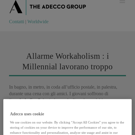
Contatti
|
Worldwide
Contatti
|
Worldwide
Allarme Workaholism : i
Millennial lavorano troppo
In bagno, in metro, in coda all’ufficio postale, in palestra,
durante una cena con gli amici. I giovani soffrono di
“workaholism”
, la sindrome da dipendenza dal lavoro.
Secondo una ricerca pubblicata lo scorso marzo sulla rivista
americana
Forbes
, colpisce il
66% dei Millennial
. Con
Adecco uses cookie
dettagli che fanno preoccupare: il 32% ha ammesso di
We use cookies on our website. By clicking “Accept All Cookies” you agree to the
lavorare anche quando è seduto sul water; il 63% ha rivelato
storing of cookies on your device to improve the performance of our site, to
enhance functionality and personalization, analyze site usage and assist in our
di essere produttivo anche in malattia; il 70% è sempre attivo