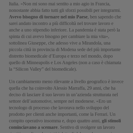
Italia. «Non mi sono mai sentito a mio agio in Francia,
nonostante abbia fatto tutti gli sforzi possibili per integrarmi.
Avevo bisogno di tornare nel mio Paese
, ben sapendo che
sarei andato incontro a più difficoltà nel trovare lavoro e
anche a uno stipendio inferiore. La pandemia è stata però la
spinta di cui avevo bisogno per cambiare la mia vita»,
sottolinea Giuseppe, che adesso vive a Mirandola, una
piccola città in provincia di Modena sede del più importante
distretto biomedicale d’Europa e terzo nel mondo, dopo
quello di Minneapolis e Los Angeles (non a caso è chiamata
la “Silicon Valley” del biomedicale).
Un cambiamento meno rilevante a livello geografico è invece
quella che ha coinvolto Alessio Marraffa, 29 anni, che ha
deciso di lasciare il suo lavoro in un’azienda strutturata nel
settore dell’automotive, sempre nel modenese. «Ero un
tecnologo di processo che lavorava nello sviluppo del
prodotto per clienti anche importanti, come la Ferrari. Un
compito operativo insomma e, dopo quattro anni,
gli stimoli
cominciavano a scemare
. Sentivo di svolgere un lavoro