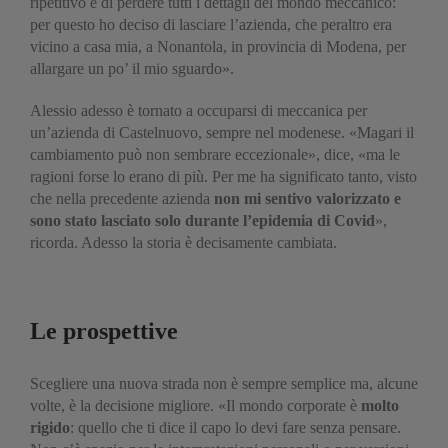
ripetitivo e di perdere tutti i dettagli del mondo meccanico:
per questo ho deciso di lasciare l’azienda, che peraltro era
vicino a casa mia, a Nonantola, in provincia di Modena, per
allargare un po’ il mio sguardo».
Alessio adesso è tornato a occuparsi di meccanica per
un’azienda di Castelnuovo, sempre nel modenese. «Magari il
cambiamento può non sembrare eccezionale», dice, «ma le
ragioni forse lo erano di più. Per me ha significato tanto, visto
che nella precedente azienda
non mi sentivo valorizzato e
sono stato lasciato solo durante l’epidemia di Covid
»,
ricorda. Adesso la storia è decisamente cambiata.
Le prospettive
Scegliere una nuova strada non è sempre semplice ma, alcune
volte, è la decisione migliore. «Il mondo corporate è
molto
rigido
: quello che ti dice il capo lo devi fare senza pensare.