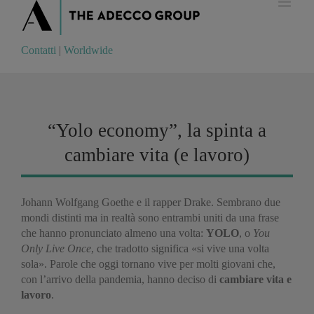
Contatti
|
Worldwide
Contatti
|
Worldwide
“Yolo economy”, la spinta a
cambiare vita (e lavoro)
Johann Wolfgang Goethe e il rapper Drake. Sembrano due
mondi distinti ma in realtà sono entrambi uniti da una frase
che hanno pronunciato almeno una volta:
YOLO
, o
You
Only Live Once
, che tradotto significa «si vive una volta
sola». Parole che oggi tornano vive per molti giovani che,
con l’arrivo della pandemia, hanno deciso di
cambiare vita e
lavoro
.