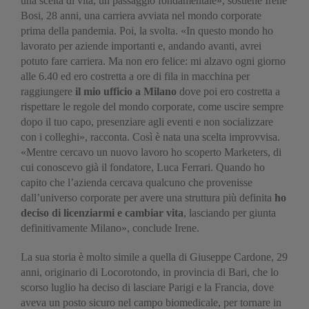
una scelta di vita, un passaggio fondamentale», sostiene Irene
Bosi, 28 anni, una carriera avviata nel mondo corporate
prima della pandemia. Poi, la svolta. «In questo mondo ho
lavorato per aziende importanti e, andando avanti, avrei
potuto fare carriera. Ma non ero felice: mi alzavo ogni giorno
alle 6.40 ed ero costretta a ore di fila in macchina per
raggiungere
il mio ufficio a Milano
dove poi ero costretta a
rispettare le regole del mondo corporate, come uscire sempre
dopo il tuo capo, presenziare agli eventi e non socializzare
con i colleghi», racconta. Così è nata una scelta improvvisa.
«Mentre cercavo un nuovo lavoro ho scoperto Marketers, di
cui conoscevo già il fondatore, Luca Ferrari. Quando ho
capito che l’azienda cercava qualcuno che provenisse
dall’universo corporate per avere una struttura più definita
ho
deciso di licenziarmi e cambiar vita
, lasciando per giunta
definitivamente Milano», conclude Irene.
La sua storia è molto simile a quella di Giuseppe Cardone, 29
anni, originario di Locorotondo, in provincia di Bari, che lo
scorso luglio ha deciso di lasciare Parigi e la Francia, dove
aveva un posto sicuro nel campo biomedicale, per tornare in