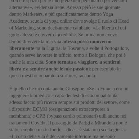
Non c’è spazio per le interpretazioni personali o per versioni
alternative», evidenzia Irene. Adesso però le sue giornate
dentro Marketers, e più specificatamente dentro Yoga
Academy, scuola di yoga online dove svolge il ruolo di Head
of Marketing, sono decisamente cambiate. «La libertà di cui
godo adesso è davvero incredibile. Se prima non avevo
tempo di vivere la mia vita
adesso posso muovermi
liberamente
tra la Liguria, la Toscana, a volte il Portogallo e,
quando serve lavorare in ufficio, torno a Bologna, che poi è
anche la mia città.
Sono tornata a viaggiare, a sentirmi
libera e a seguire anche le mie passioni
: per esempio in
questi mesi ho imparato a surfare», racconta.
È quello che racconta anche Giuseppe. «Se in Francia ero un
ingegnere biomedico a capo dei test di ecocompatibilità,
adesso faccio più ricerca sempre sui prodotti del settore, come
i dispositivi ECMO (ossigenazione extracorporea a
membrana) e CPB (bypass cardio polmonari) utili anche nei
trattamenti Covid». Il passaggio da Parigi a Mirandola non è
stato semplice ma in fondo – dice – è stata una scelta giusta.
«Il costo della vita è decisamente inferiore ma ne sono