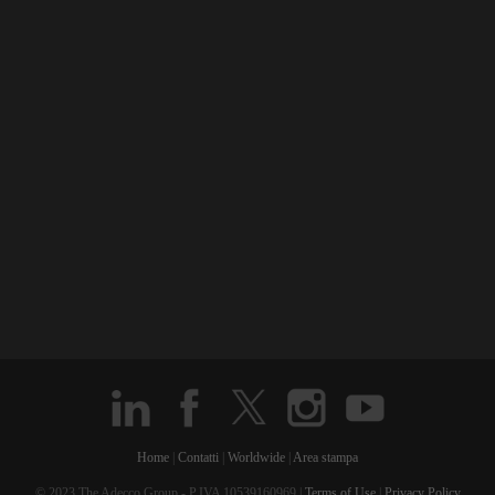
Home
|
Contatti
|
Worldwide
|
Area stampa
© 2023 The Adecco Group - P.IVA 10539160969 |
Terms of Use
|
Privacy Policy