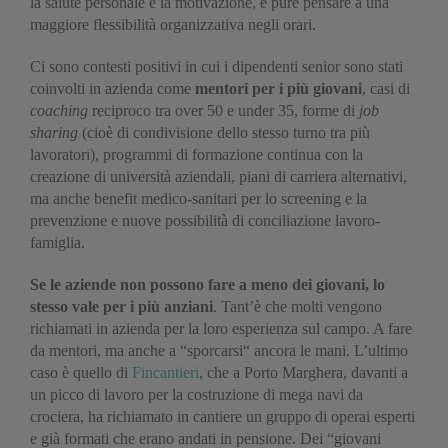
la salute personale e la motivazione, e pure pensare a una
maggiore flessibilità organizzativa negli orari.
Ci sono contesti positivi in cui i dipendenti senior sono stati
coinvolti in azienda come
mentori per i più giovani
, casi di
coaching
reciproco tra over 50 e under 35, forme di
job
sharing
(cioè di condivisione dello stesso turno tra più
lavoratori), programmi di formazione continua con la
creazione di università aziendali, piani di carriera alternativi,
ma anche benefit medico-sanitari per lo screening e la
prevenzione e nuove possibilità di conciliazione lavoro-
famiglia.
Se le aziende non possono fare a meno dei giovani, lo
stesso vale per i più anziani
. Tant’è che molti vengono
richiamati in azienda per la loro esperienza sul campo. A fare
da mentori, ma anche a “sporcarsi“ ancora le mani. L’ultimo
caso è quello di
Fincantieri
, che a Porto Marghera, davanti a
un picco di lavoro per la costruzione di mega navi da
crociera, ha richiamato in cantiere un gruppo di operai esperti
e già formati che erano andati in pensione. Dei “giovani