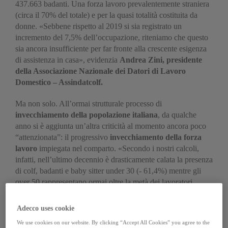
437.663 badanti. Una forza lavoro prevalentemente straniera
(circa il 70% del totale) e per la quasi totalità costituita da
donne. «Sebbene rispetto al 2019 si sia registrato un
incremento del 7,5% dell’occupazione, riteniamo che questo
sia ancora insufficiente per far fronte alla crescente esigenza
di assistenza in casa», evidenzia
Andrea Zini, presidente
della Associazione Nazionale dei Datori di Lavoro
Domestico – Assindatcolf.
Ma non solo. All’ormai strutturale processo di
invecchiamento della popolazione italiana
, da qualche
anno si è aggiunta un’altra criticità al momento ancora poco
“attenzionata”: il progressivo
invecchiamento della forza
lavoro
impiegata nel comparto. «Secondo i nostri calcoli,
infatti, nell’ultimo decennio è drasticamente calata la presenza
di colf, badanti e baby sitter under 30 (- 61,4%) mentre gli
over 50 rappresentano ormai oltre la metà dei lavoratori
impiegati nel comparto: circa 480mila domestici regolari (di
cui 319mila stranieri) su un totale di 920mila. Questo
Adecco uses cookie
significa che nell’arco di un decennio, circa il 50% dei
We use cookies on our website. By clicking “Accept All Cookies” you agree to the
lavoratori oggi impiegati presso le nostre case saranno in