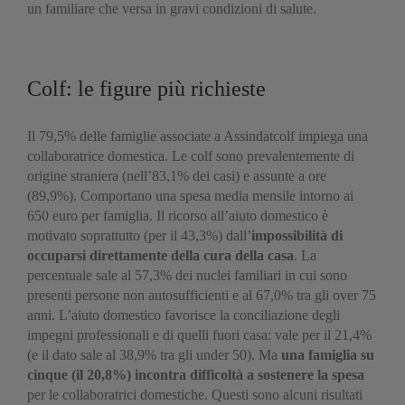
un familiare che versa in gravi condizioni di salute.
Colf: le figure più richieste
Il 79,5% delle famiglie associate a Assindatcolf impiega una
collaboratrice domestica. Le colf sono prevalentemente di
origine straniera (nell’83,1% dei casi) e assunte a ore
(89,9%). Comportano una spesa media mensile intorno ai
650 euro per famiglia. Il ricorso all’aiuto domestico è
motivato soprattutto (per il 43,3%) dall’
impossibilità di
occuparsi direttamente della cura della casa
. La
percentuale sale al 57,3% dei nuclei familiari in cui sono
presenti persone non autosufficienti e al 67,0% tra gli over 75
anni. L’aiuto domestico favorisce la conciliazione degli
impegni professionali e di quelli fuori casa: vale per il 21,4%
(e il dato sale al 38,9% tra gli under 50). Ma
una famiglia su
cinque (il 20,8%) incontra difficoltà a sostenere la spesa
per le collaboratrici domestiche. Questi sono alcuni risultati