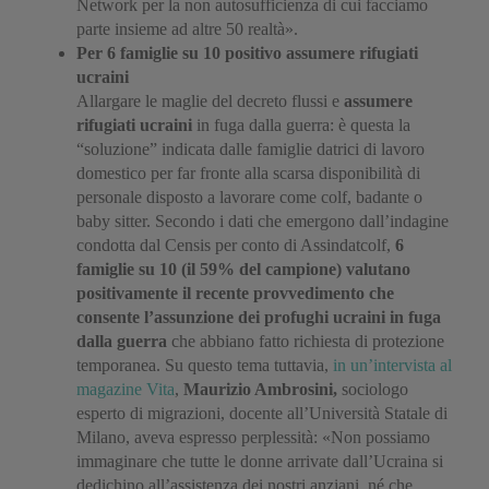
Network per la non autosufficienza di cui facciamo
parte insieme ad altre 50 realtà».
Per 6 famiglie su 10 positivo assumere rifugiati
ucraini
Allargare le maglie del decreto flussi e
assumere
rifugiati ucraini
in fuga dalla guerra: è questa la
“soluzione” indicata dalle famiglie datrici di lavoro
domestico per far fronte alla scarsa disponibilità di
personale disposto a lavorare come colf, badante o
baby sitter. Secondo i dati che emergono dall’indagine
condotta dal Censis per conto di Assindatcolf,
6
famiglie su 10 (il 59% del campione) valutano
positivamente il recente provvedimento che
consente l’assunzione dei profughi ucraini in fuga
dalla guerra
che abbiano fatto richiesta di protezione
temporanea. Su questo tema tuttavia,
in un’intervista al
magazine Vita
,
Maurizio Ambrosini,
sociologo
esperto di migrazioni, docente all’Università Statale di
Milano, aveva espresso perplessità: «Non possiamo
immaginare che tutte le donne arrivate dall’Ucraina si
dedichino all’assistenza dei nostri anziani, né che