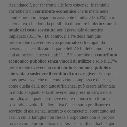
Assindatcolf, per far fronte alle loro esigenze, le famiglie
vorrebbero un
contributo economico
che le metta nelle
condizioni di impiegare un assistente familiare (36,3%) o, in
alternativa, chiedono la possibilità di portare in
deduzione il
totale del costo sostenuto
per il personale domestico
impiegato (35,5
%).
Di contro, il 14% delle famiglie
preferirebbe ricevere
servizi personalizzati
erogati da
personale specializzato da parte dell’ASL, del Comune o di
enti autorizzati e accreditati; l’11,5% vorrebbe un
contributo
economico pubblico senza vincoli di utilizzo
e solo il 2,7%
preferirebbe ricevere un
contributo economico pubblico
che vada a sostenere il reddito di un caregiver
. Emerge la
consapevolezza che una condizione complessa e delicata,
come quella della non autosufficienza, può essere affrontata
in modo adeguato solo attraverso una presa in carico della
famiglia, alla quale però deve essere riconosciuto il ruolo
sostitutivo svolto. In alternativa è necessario predisporre un
servizio di assistenza, accurato e competente, soprattutto nei
casi in cui la famiglia non riesce a rispondere con le proprie
forze e con le proprie risorse all’assistenza di cui ha bisogno