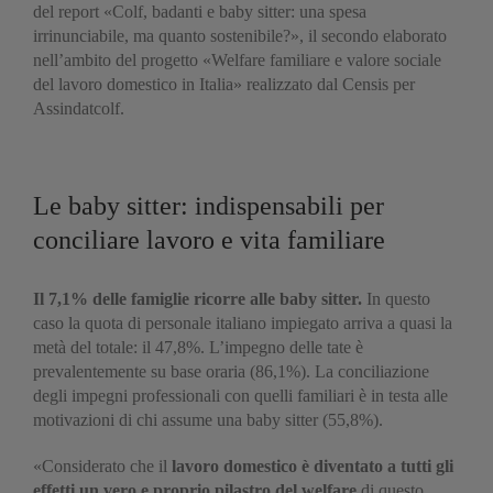
del report «Colf, badanti e baby sitter: una spesa
irrinunciabile, ma quanto sostenibile?», il secondo elaborato
nell’ambito del progetto «Welfare familiare e valore sociale
del lavoro domestico in Italia» realizzato dal Censis per
Assindatcolf.
Le baby sitter: indispensabili per
conciliare lavoro e vita familiare
Il 7,1% delle famiglie ricorre alle baby sitter.
In questo
caso la quota di personale italiano impiegato arriva a quasi la
metà del totale: il 47,8%. L’impegno delle tate è
prevalentemente su base oraria (86,1%). La conciliazione
degli impegni professionali con quelli familiari è in testa alle
motivazioni di chi assume una baby sitter (55,8%).
«Considerato che il
lavoro domestico è diventato a tutti gli
effetti un vero e proprio pilastro del welfare
di questo