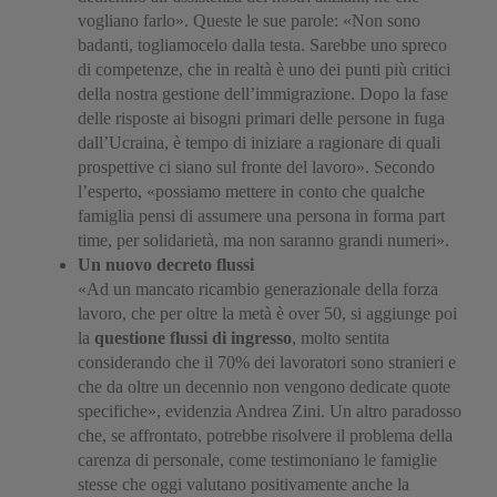
vogliano farlo». Queste le sue parole: «Non sono
badanti, togliamocelo dalla testa. Sarebbe uno spreco
di competenze, che in realtà è uno dei punti più critici
della nostra gestione dell’immigrazione. Dopo la fase
delle risposte ai bisogni primari delle persone in fuga
dall’Ucraina, è tempo di iniziare a ragionare di quali
prospettive ci siano sul fronte del lavoro». Secondo
l’esperto, «possiamo mettere in conto che qualche
famiglia pensi di assumere una persona in forma part
time, per solidarietà, ma non saranno grandi numeri».
Un nuovo decreto flussi
«Ad un mancato ricambio generazionale della forza
lavoro, che per oltre la metà è over 50, si aggiunge poi
la
questione flussi di ingresso
, molto sentita
considerando che il 70% dei lavoratori sono stranieri e
che da oltre un decennio non vengono dedicate quote
specifiche», evidenzia Andrea Zini. Un altro paradosso
che, se affrontato, potrebbe risolvere il problema della
carenza di personale, come testimoniano le famiglie
stesse che oggi valutano positivamente anche la