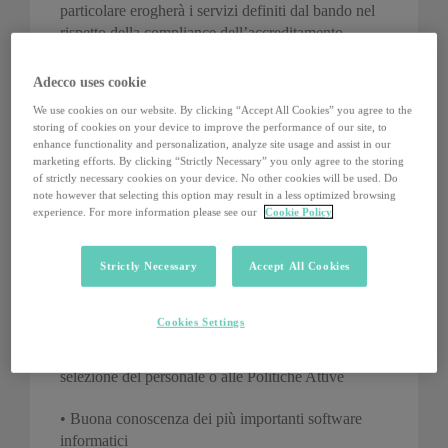
particolare erogherà i servizi definiti dal bando nel
rispetto della compliance dell’accreditamento
regionale e del bando all’interno di KPI definiti.
Inoltre si occuperà della raccolta della la
Adecco uses cookie
documentazione necessaria alla rendicontazione
We use cookies on our website. By clicking “Accept All Cookies” you agree to the
delle attività e della compilazione dei timesheet e ne
storing of cookies on your device to improve the performance of our site, to
gestirà la parte amministrativa elaborando la
enhance functionality and personalization, analyze site usage and assist in our
marketing efforts. By clicking “Strictly Necessary” you only agree to the storing
reportistica dedicata.
of strictly necessary cookies on your device. No other cookies will be used. Do
note however that selecting this option may result in a less optimized browsing
Requisiti:
experience. For more information please see our
Cookie Policy
• Laurea o diploma di laurea e formazione specifica
Strictly Necessary
Accept All Cookies
(master, specializzazione) nell’ambito delle
metodologie dell’orientamento;
Cookies Settings
• Esperienza di almeno biennale in ruoli legati alla
selezione del personale o alle Politiche Attive
• Buona conoscenza dei più importanti software
informatici