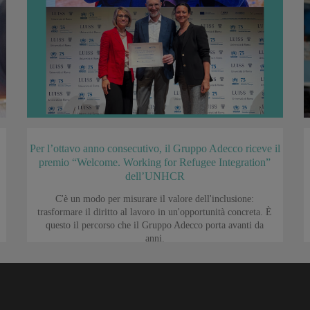
Per l’ottavo anno consecutivo, il Gruppo Adecco riceve il
premio “Welcome. Working for Refugee Integration”
dell’UNHCR
C'è un modo per misurare il valore dell'inclusione:
trasformare il diritto al lavoro in un'opportunità concreta. È
questo il percorso che il Gruppo Adecco porta avanti da
anni.