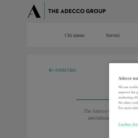
Chi siamo
Servizi
Chi siamo
Servizi
INDIETRO
Adecco use
We use cookie
improve the pe
marketing effo
No other cook
For more info
The Adecco Group, azienda le
specializzate nei propri a
Cookies Set