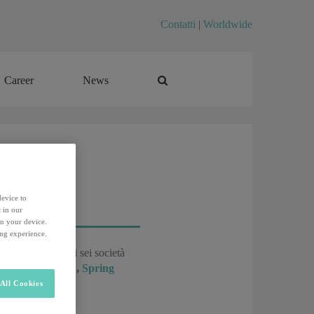
Contatti
|
Worldwide
Career
News
Career
News
device to
 in our
on your device.
ing experience.
Umane, dispone di sei società
on
,
Modis
,
Mylia
,
Spring
All Cookies