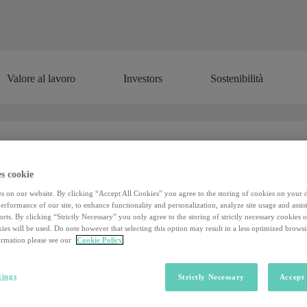
Valore al lavoro
Investors
Sostenibilità
Valore al lavoro
Investors
Sostenibilità
s cookie
Retail Account Specialist
s on our website. By clicking “Accept All Cookies” you agree to the storing of cookies on your 
rformance of our site, to enhance functionality and personalization, analyze site usage and assist
rts. By clicking “Strictly Necessary” you only agree to the storing of strictly necessary cookies 
ies will be used. Do note however that selecting this option may result in a less optimized brows
rmation please see our
Cookie Policy
ader a livello globale nei servizi dedicati alla gestione delle Risorse 
mbiti di appartenenza
Adecco
,
Badenoch & Clark
,
Lee Hecht Harris
Professional
.
tings
Strictly Necessary
Accept 
The Adecco Group
per il proprio brand
Adecco
ricerca: