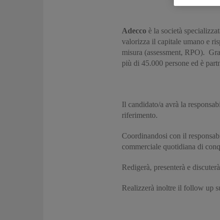
Adecco
è la società specializza
valorizza il capitale umano e ris
misura (assessment, RPO). Grazie
più di 45.000 persone ed è partn
Il candidato/a avrà la responsab
riferimento.
Coordinandosi con il responsabile 
commerciale quotidiana di conquis
Redigerà, presenterà e discuterà
Realizzerà inoltre il follow up 