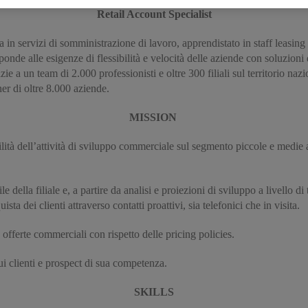
Retail Account Specialist
ta in servizi di somministrazione di lavoro, apprendistato in staff leasin
ponde alle esigenze di flessibilità e velocità delle aziende con soluzioni 
 a un team di 2.000 professionisti e oltre 300 filiali sul territorio naz
er di oltre 8.000 aziende.
MISSION
ilità dell’attività di sviluppo commerciale sul segmento piccole e medie a
della filiale e, a partire da analisi e proiezioni di sviluppo a livello di te
ta dei clienti attraverso contatti proattivi, sia telefonici che in visita.
 offerte commerciali con rispetto delle pricing policies.
sui clienti e prospect di sua competenza.
SKILLS