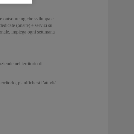
g e outsourcing che sviluppa e
dedicate (onsite) e servizi su
ionale, impiega ogni settimana
ziende nel territorio di
rritorio, pianificherà l’attività