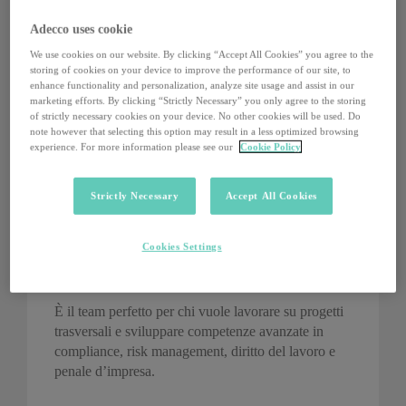
Dalla somministrazione alla formazione, dalla
Adecco uses cookie
selezione alle Politiche Attive, il team
Integrity,
We use cookies on our website. By clicking “Accept All Cookies” you agree to the
Governance & Compliance
monitora il profilo di
storing of cookies on your device to improve the performance of our site, to
rischio del Gruppo, assicurando che ogni servizio
enhance functionality and personalization, analyze site usage and assist in our
rispetti leggi, procedure e standard d’eccellenza.
marketing efforts. By clicking “Strictly Necessary” you only agree to the storing
of strictly necessary cookies on your device. No other cookies will be used. Do
note however that selecting this option may result in a less optimized browsing
Si occupa di governance, aggiornando deleghe,
experience. For more information please see our
Cookie Policy
poteri e procure, e coordina il Compliance Program
annuale, il Comitato Compliance e le principali
policy interne.
Strictly Necessary
Accept All Cookies
Fornisce supporto continuo al business, assicurando
Cookies Settings
che controlli, organizzazione e processi decisionali
funzionino in modo coerente ed efficace.
È il team perfetto per chi vuole lavorare su progetti
trasversali e sviluppare competenze avanzate in
compliance, risk management, diritto del lavoro e
penale d’impresa.