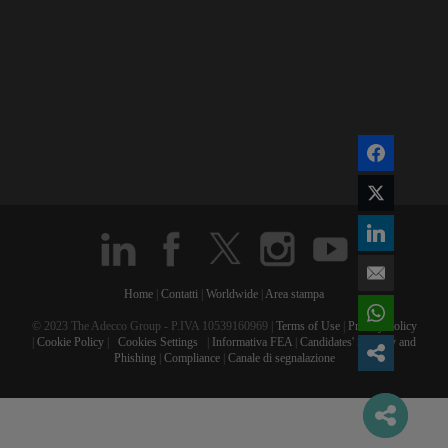
Home
|
Contatti
|
Worldwide
|
Area stampa
© 2023 The Adecco Group - P.IVA 10539160969 |
Terms of Use
|
Privacy Policy
|
Cookie Policy
|
Cookies Settings
|
Informativa FEA
|
Candidates' Security and
Phishing
|
Compliance
|
Canale di segnalazione