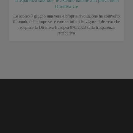
Trasparenza salariale, le aziende italiane alla prova della
Direttiva Ue
Lo scorso 7 giugno una vera e propria rivoluzione ha coinvolto
il mondo delle imprese: è entrato infatti in vigore il decreto che
recepisce la Direttiva Europea 970/2023 sulla trasparenza
retributiva.