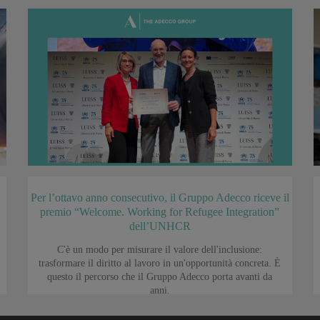
Per l’ottavo anno consecutivo, il Gruppo Adecco riceve il
premio “Welcome. Working for Refugee Integration”
dell’UNHCR
C'è un modo per misurare il valore dell'inclusione:
trasformare il diritto al lavoro in un'opportunità concreta. È
questo il percorso che il Gruppo Adecco porta avanti da
anni.