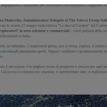
 impegniamo a mantenere per contribuire concretamente a migliorare le 
a Malacrida, Amministratore Delegato di The Adecco Group Ital
icata lo scorso 17 maggio nella rubrica “Lo dico al Corriere” del Corrie
esploratori” in area selezione e commerciale
– cuori pulsanti della nos
fessionisti in Italia.
i, un’attitudine. L’esploratore pensa, non si ferma, esplora, si adatta e
rofessionali
attualmente aperte. Oppure candidatevi spontaneamente att
om
.
lavoro è elevazione, è la migliore forma di progresso e crescita per ogni i
 Col lavoro si costruiscono relazioni, si sperimentano idee, si realizzano