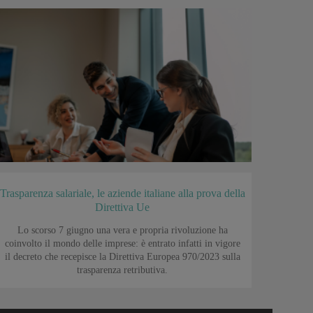
Trasparenza salariale, le aziende italiane alla prova della
Direttiva Ue
Lo scorso 7 giugno una vera e propria rivoluzione ha
coinvolto il mondo delle imprese: è entrato infatti in vigore
il decreto che recepisce la Direttiva Europea 970/2023 sulla
trasparenza retributiva.