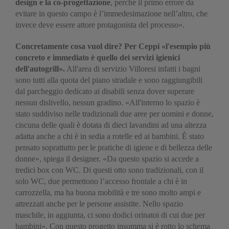
design e la co-progettazione
, perché il primo errore da
evitare in questo campo è l’immedesimazione nell’altro, che
invece deve essere attore protagonista del processo».
Concretamente cosa vuol dire? Per Ceppi «l'esempio più
concreto e immediato è quello dei servizi igienici
dell'autogrill».
All'area di servizio Villoresi infatti i bagni
sono tutti alla quota del piano stradale e sono raggiungibili
dal parcheggio dedicato ai disabili senza dover superare
nessun dislivello, nessun gradino. «All'interno lo spazio è
stato suddiviso nelle tradizionali due aree per uomini e donne,
ciscuna delle quali è dotata di dieci lavandini ad una altezza
adatta anche a chi è in sedia a rotelle ed ai bambini. È stato
pensato soprattutto per le pratiche di igiene e di bellezza delle
donne», spiega il designer. «Da questo spazio si accede a
tredici box con WC. Di questi otto sono tradizionali, con il
solo WC, due permettono l’accesso frontale a chi è in
carrozzella, ma ha buona mobilità e tre sono molto ampi e
attrezzati anche per le persone assistite. Nello spazio
maschile, in aggiunta, ci sono dodici orinatoi di cui due per
bambini». Con questo progetto insomma si è rotto lo schema