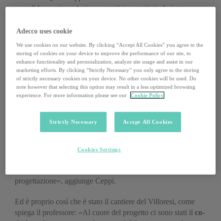
una sfida creativa ed etica per tutti i progettisti, designer e
architetti:», continua, «
il Design for All ha lo scopo di
consentire a tutte le persone di avere pari opportunità di
Adecco uses cookie
partecipazione in ogni aspetto della società
».
We use cookies on our website. By clicking “Accept All Cookies” you agree to the
storing of cookies on your device to improve the performance of our site, to
[legacy-picture caption=”L’autogrill Villoresi Est sulla
enhance functionality and personalization, analyze site usage and assist in our
marketing efforts. By clicking “Strictly Necessary” you only agree to the storing
Milano Laghi” image=”35a32c7b-cf04-4455-940e-
of strictly necessary cookies on your device. No other cookies will be used. Do
0c20abb79529″ align=””]
note however that selecting this option may result in a less optimized browsing
Per raggiungere l’obiettivo, l’ambiente costruito, gli oggetti
experience. For more information please see our
Cookie Policy
quotidiani, i servizi, la cultura e le informazioni, in breve,
tutto ciò che è stato progettato e realizzato da persone per
Strictly Necessary
Accept All Cookies
essere utilizzati da persone, deve essere accessibile,
conveniente da utilizzare per tutti e utile per rispondere a tutte
le esigenze. «La pratica del Design for All fa uso cosciente
Cookies Settings
dell’analisi dei bisogni e delle aspirazioni umane e richiede il
coinvolgimento degli utenti finali in ogni fase del processo di
progettazione», aggiunge Ceppi.
Ed è proprio così che è stato il cantiere del Villoresi, come
spiega il professore: «Al cuore del progetto ci sono stati il
co-