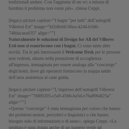
tradizionali andare. Con l'aggiunta di un wc a misura di
bambini il problema non esiste più», chiosa Ceppi.
[legacy-picture caption=”I bagni “per tutti” dell’autogrill
Villoresi Est” image=”bf2dbd4f-06ea-424d-b3d6-
748dacaea035″ align=””]
Naturalmente le soluzioni di Design for All del Villores
Esti non si esauriscono con i bagni.
Ci sono tante altre
novità. Tra le più interessanti il
Welcome Desk
per le persone
non vedenti, situato nella postazione di accoglienza
all'ingresso, immaginata per essere analoga alla “concierge”
degli hotel, dove gli operatori forniscono la mappa tattile
dell’area assistenza al cane guida.
[legacy-picture caption=”L’ingresso dell’autogrill Villoresi
Est” image=”768f0205-c5a9-4566-ba5d-e76a8964f25a”
align=””]
«Questa “concierge” è stata immaginata per coloro che hanno
dei problemi motori, percettivi e linguistici o che hanno
bisogno solo di informazioni o di aiuto», spiega Ceppi. «La
struttura è stata dotata anche di un numero verde ad