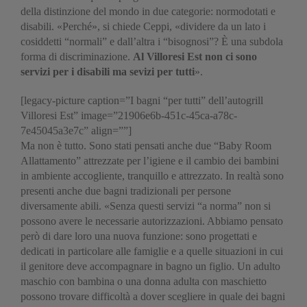
della distinzione del mondo in due categorie: normodotati e
disabili. «Perché», si chiede Ceppi, «dividere da un lato i
cosiddetti “normali” e dall’altra i “bisognosi”? È una subdola
forma di discriminazione.
Al Villoresi Est non ci sono
servizi per i disabili ma sevizi per tutti
».
[legacy-picture caption=”I bagni “per tutti” dell’autogrill
Villoresi Est” image=”21906e6b-451c-45ca-a78c-
7e45045a3e7c” align=””]
Ma non è tutto. Sono stati pensati anche due “Baby Room
Allattamento” attrezzate per l’igiene e il cambio dei bambini
in ambiente accogliente, tranquillo e attrezzato. In realtà sono
presenti anche due bagni tradizionali per persone
diversamente abili. «Senza questi servizi “a norma” non si
possono avere le necessarie autorizzazioni. Abbiamo pensato
però di dare loro una nuova funzione: sono progettati e
dedicati in particolare alle famiglie e a quelle situazioni in cui
il genitore deve accompagnare in bagno un figlio. Un adulto
maschio con bambina o una donna adulta con maschietto
possono trovare difficoltà a dover scegliere in quale dei bagni