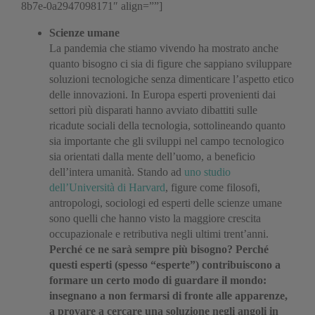
8b7e-0a2947098171″ align=””]
Scienze umane
La pandemia che stiamo vivendo ha mostrato anche
quanto bisogno ci sia di figure che sappiano sviluppare
soluzioni tecnologiche senza dimenticare l’aspetto etico
delle innovazioni. In Europa esperti provenienti dai
settori più disparati hanno avviato dibattiti sulle
ricadute sociali della tecnologia, sottolineando quanto
sia importante che gli sviluppi nel campo tecnologico
sia orientati dalla mente dell’uomo, a beneficio
dell’intera umanità. Stando ad
uno studio
dell’Università di Harvard
, figure come filosofi,
antropologi, sociologi ed esperti delle scienze umane
sono quelli che hanno visto la maggiore crescita
occupazionale e retributiva negli ultimi trent’anni.
Perché ce ne sarà sempre più bisogno? Perché
questi esperti (spesso “esperte”) contribuiscono a
formare un certo modo di guardare il mondo:
insegnano a non fermarsi di fronte alle apparenze,
a provare a cercare una soluzione negli angoli in