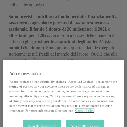
dell’alta tecnologia».
Sono previsti contributi a fondo perduto, finanziamenti a
tasso zero o agevolati e percorsi di assistenza tecnico-
gestionale. Il fondo è dotato di 20 milioni per il 2021 e
altrettanti per il 2022.
La misura a favore delle donne fa il
paio con
gli sgravi per le assunzioni degli under 35 (sia
uomini che donne)
. Sono proprio queste infatti le categorie
storicamente più fragili del mondo del lavoro. Quelle che alle
prime difficoltà vengono “scaricate”. E questa crisi non sta
facendo eccezione.
Adecco uses cookie
Shecession (she + recession): con questo neologismo gli
We use cookies on our website. By clicking “Accept All Cookies” you agree to the
esperti indicano il fatto che le donne sono le principali vittime
storing of cookies on your device to improve the performance of our site, to
dello sconvolgimento sociale ed economico causato dagli
enhance functionality and personalization, analyze site usage and assist in our
marketing efforts. By clicking “Strictly Necessary” you only agree to the storing
effetti globali del virus. Eppure, anche se l’evoluzione della
of strictly necessary cookies on your device. No other cookies will be used. Do
pandemia è ancora parecchio incerta,
il 2021 non sarà (solo)
note however that selecting this option may result in a less optimized browsing
a tinte fosche
.
«Ci sono molte aziende in crescita in questo
experience. For more information please see our
Cookie Policy
momento. Ma non se ne parla perché ce ne sono molte
altre in difficoltà», sottolineano le esperte del Young
Strictly Necessary
Accept All Cookies