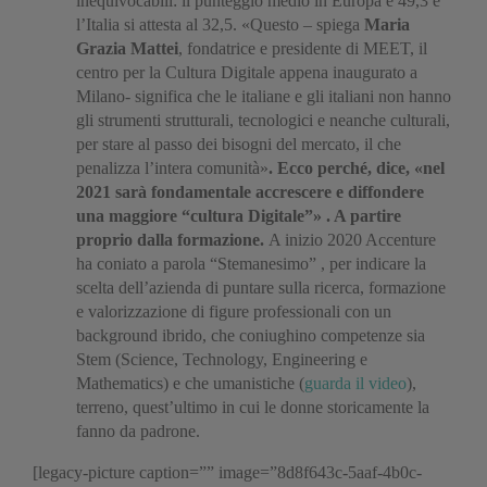
inequivocabili: il punteggio medio in Europa è 49,3 e
l’Italia si attesta al 32,5. «Questo – spiega
Maria
Grazia Mattei
, fondatrice e presidente di MEET, il
centro per la Cultura Digitale appena inaugurato a
Milano- significa che le italiane e gli italiani non hanno
gli strumenti strutturali, tecnologici e neanche culturali,
per stare al passo dei bisogni del mercato, il che
penalizza l’intera comunità»
. Ecco perché, dice, «nel
2021 sarà fondamentale accrescere e diffondere
una maggiore “cultura Digitale”» . A partire
proprio dalla formazione.
A inizio 2020 Accenture
ha coniato a parola “Stemanesimo” , per indicare la
scelta dell’azienda di puntare sulla ricerca, formazione
e valorizzazione di figure professionali con un
background ibrido, che coniughino competenze sia
Stem (Science, Technology, Engineering e
Mathematics) e che umanistiche (
guarda il video
),
terreno, quest’ultimo in cui le donne storicamente la
fanno da padrone.
[legacy-picture caption=”” image=”8d8f643c-5aaf-4b0c-