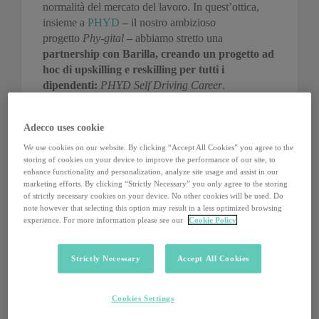
normalità del mercato del lavoro. In quest’ottica,
insieme a
PHYD
–
il nostro ambizioso
progetto
Phy-gital
–
abbiamo stretto una
partnership con Barilla, creando un progetto ad
hoc di upskilling e reskilling per tutti i
dipendenti:
PHYD Self Driving Career
.
Manlio Ciralli,
Founder PHYD, ha commentato
:
Adecco uses cookie
“Il programma Phyd Self Driving Career
rappresenta un totale cambio di paradigma
We use cookies on our website. By clicking “Accept All Cookies” you agree to the
storing of cookies on your device to improve the performance of our site, to
nell’approccio delle aziende alla formazione dei
enhance functionality and personalization, analyze site usage and assist in our
propri dipendenti. Oggi è fondamentale riuscire a
marketing efforts. By clicking “Strictly Necessary” you only agree to the storing
mettere ogni professionista nelle condizioni di
of strictly necessary cookies on your device. No other cookies will be used. Do
aggiornare le sue skill, in modo tale da permettergli
note however that selecting this option may result in a less optimized browsing
experience. For more information please see our
Cookie Policy
di crescere professionalmente, consentendo di
conseguenza all’azienda di migliorare le
performance di lungo periodo in un ecosistema
Strictly Necessary
Accept All Cookies
sempre più competitivo e in evoluzione. La scelta di
Barilla dimostra come gli esempi di aziende con
Cookies Settings
una visione illuminata e rivolta al futuro possano
fare veramente la differenza anche per i singoli