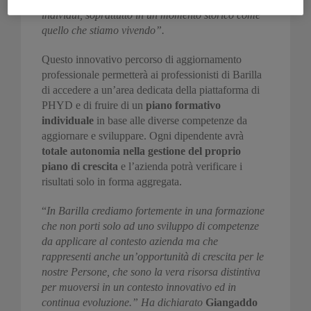
individui, soprattutto in un momento storico come
quello che stiamo vivendo”.
Questo innovativo percorso di aggiornamento
professionale permetterà ai professionisti di Barilla
di accedere a un’area dedicata della piattaforma di
PHYD e di fruire di un
piano formativo
individuale
in base alle diverse competenze da
aggiornare e sviluppare. Ogni dipendente avrà
totale autonomia nella gestione del proprio
piano di crescita
e l’azienda potrà verificare i
risultati solo in forma aggregata.
“
In Barilla crediamo fortemente in una formazione
che non porti solo ad uno sviluppo di competenze
da applicare al contesto azienda ma che
rappresenti anche un’opportunità di crescita per le
nostre Persone, che sono la vera risorsa distintiva
per muoversi in un contesto innovativo ed in
continua evoluzione.” Ha dichiarato
Giangaddo